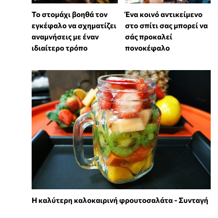
Το στομάχι βοηθά τον
Ένα κοινό αντικείμενο
εγκέφαλο να σχηματίζει
στο σπίτι σας μπορεί να
αναμνήσεις με έναν
σάς προκαλεί
ιδιαίτερο τρόπο
πονοκέφαλο
Η καλύτερη καλοκαιρινή φρουτοσαλάτα - Συνταγή