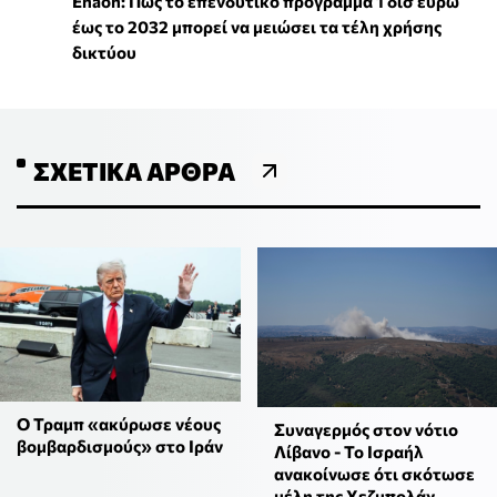
Enaon: Πώς το επενδυτικό πρόγραμμα 1 δισ ευρώ
έως το 2032 μπορεί να μειώσει τα τέλη χρήσης
δικτύου
ΣΧΕΤΙΚΆ ΆΡΘΡΑ
O Τραμπ «ακύρωσε νέους
Συναγερμός στον νότιο
βομβαρδισμούς» στο Ιράν
Λίβανο - Το Ισραήλ
ανακοίνωσε ότι σκότωσε
μέλη της Χεζμπολάχ