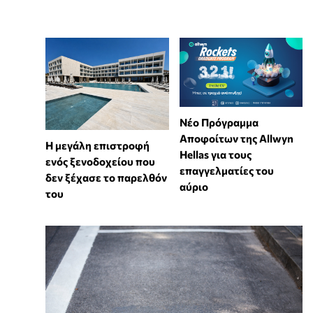
Νέο Πρόγραμμα
Αποφοίτων της Allwyn
Η μεγάλη επιστροφή
Hellas για τους
ενός ξενοδοχείου που
επαγγελματίες του
δεν ξέχασε το παρελθόν
αύριο
του