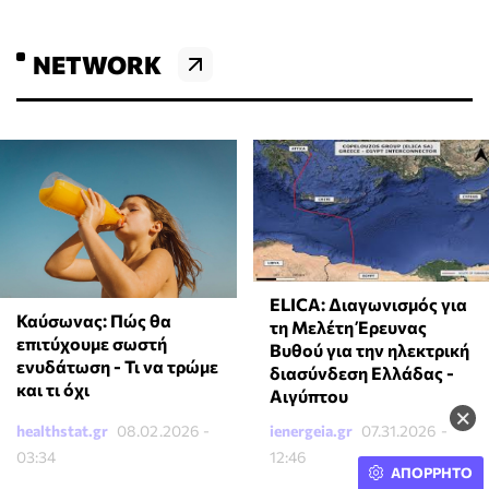
NETWORK
ELICA: Διαγωνισμός για
Καύσωνας: Πώς θα
τη Μελέτη Έρευνας
επιτύχουμε σωστή
Βυθού για την ηλεκτρική
ενυδάτωση - Τι να τρώμε
διασύνδεση Ελλάδας -
και τι όχι
Αιγύπτου
×
healthstat.gr
08.02.2026 -
ienergeia.gr
07.31.2026 -
03:34
12:46
ΑΠΟΡΡΗΤΟ