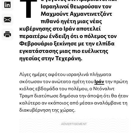
Τ
Ισραηλινοί θεωρούσαν τον
Μαχμούντ Αχμαντινετζάντ
πιθανό ηγέτη μιας νέας
κυβέρνησης στο Ιράν αποτελεί
περαιτέρω ένδειξη ότι ο πόλεμος τον
Φεβρουάριο ξεκίνησε με την ελπίδα
εγκατάστασης μιας πιο ευέλικτης
ηγεσίας στην Τεχεράνη.
Λίγες ημέρες αφότου ισραηλινά πλήγματα
σκότωσαν τον ανώτατο ηγέτη του
Ιράν
την πρώτη
κιόλας εβδομάδα του πολέμου, ο Ντόναλντ
Τραμπ διατύπωσε δημόσια την άποψη ότι θα ήταν
καλύτερο αν «κάποιος από μέσα» αναλάμβανε τη
διακυβέρνηση της χώρας.