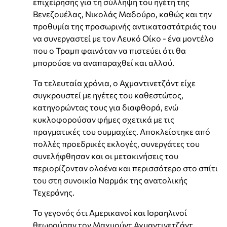
επιχείρησης για τη σύλληψη του ηγέτη της
Βενεζουέλας, Νικολάς Μαδούρο, καθώς και την
προθυμία της προσωρινής αντικαταστάτριάς του
να συνεργαστεί με τον Λευκό Οίκο - ένα μοντέλο
που ο Τραμπ φαινόταν να πιστεύει ότι θα
μπορούσε να αναπαραχθεί και αλλού.
Τα τελευταία χρόνια, ο Αχμαντινετζάντ είχε
συγκρουστεί με ηγέτες του καθεστώτος,
κατηγορώντας τους για διαφθορά, ενώ
κυκλοφορούσαν φήμες σχετικά με τις
πραγματικές του συμμαχίες. Αποκλείστηκε από
πολλές προεδρικές εκλογές, συνεργάτες του
συνελήφθησαν και οι μετακινήσεις του
περιορίζονταν ολοένα και περισσότερο στο σπίτι
του στη συνοικία Ναρμάκ της ανατολικής
Τεχεράνης.
Το γεγονός ότι Αμερικανοί και Ισραηλινοί
θεωρούσαν τον Μαχμούντ Αχμαντινετζάντ