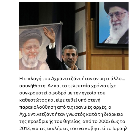
Η επιλογή του Αχμαντιτζάντ ήταν αν μη τι άλλο...
ασυνήθιστη: Αν και τα τελευταία χρόνια είχε
συγκρουστεί σφοδρά με την ηγεσία του
καθεστώτος και είχε τεθεί υπό στενή
παρακολούθηση από τις ιρανικές αρχές, ο
Αχμαντινετζάντ ήταν γνωστός κατά τη διάρκεια
της προεδρικής του θητείας, από το 2005 έως το
2013, για τις εκκλήσεις του να «σβηστεί το Ισραήλ