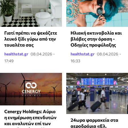
Γιατί πρέπει να ψεκάζετε
Ηλιακή ακτινοβολία και
λευκό ξίδι γύρω από την
βλάβες στην όραση -
τουαλέτα σας
Οδηγίες προφύλαξης
healthstat.gr
08.04.2026 -
healthstat.gr
08.04.2026 -
17:49
16:33
Cenergy Holdings: Αύριο
η ενημέρωση επενδυτών
24ωρα φαρμακεία στα
και αναλυτών επί των
αεροδρόμια «Ελ.