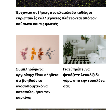
Έρχονται αυξήσεις στο ελαιόλαδο καθώς οι
ευρωπαϊκές καλλιέργειες πλήττονται από τον
καύσωνα και τις φωτιές
⁠Συμπληρώματα
Γιατί πρέπει να
αργιρίνης: Είναι αλήθεια
ψεκάζετε λευκό ξίδι
ότι βοηθούν το
γύρω από την τουαλέτα
ανοσοποιητικό να
σας
καταπολεμήσει τον
καρκίνο;