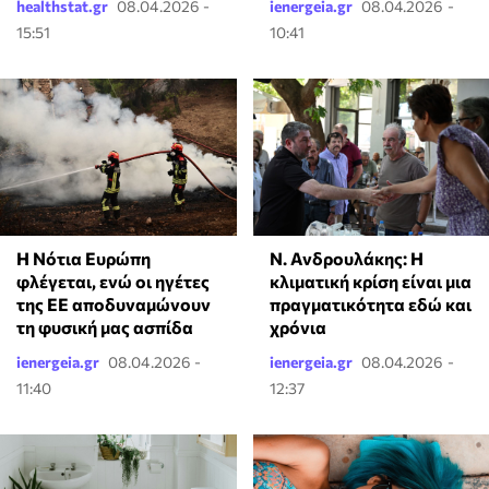
healthstat.gr
08.04.2026 -
ienergeia.gr
08.04.2026 -
15:51
10:41
Η Νότια Ευρώπη
Ν. Ανδρουλάκης: Η
φλέγεται, ενώ οι ηγέτες
κλιματική κρίση είναι μια
της ΕΕ αποδυναμώνουν
πραγματικότητα εδώ και
τη φυσική μας ασπίδα
χρόνια
ienergeia.gr
08.04.2026 -
ienergeia.gr
08.04.2026 -
11:40
12:37