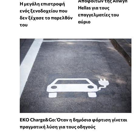
Αποφοίτων της Allwyn
Η μεγάλη επιστροφή
Hellas για τους
ενός ξενοδοχείου που
επαγγελματίες του
δεν ξέχασε το παρελθόν
αύριο
του
EKO Charge&Go: Όταν η δημόσια φόρτιση γίνεται
πραγματική λύση για τους οδηγούς