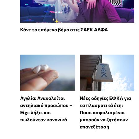
Κάνε το επόμενο βήμα στις ΣΑΕΚ ΑΛΦΑ
Αγγλία: Ανακαλείται
Νέες οδηγίες ΕΦΚΑ για
αντηλιακό προσώπου –
τα πλασματικά έτη:
Είχε λήξει και
Ποιοι ασφαλισμένοι
πωλούνταν κανονικά
μπορούν να ζητήσουν
επανεξέταση