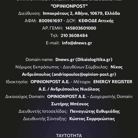
"OPINIONPOST"
Διεύθυνση:
Ιπποκράτους 2, Αθήνα, 10679, Ελλάδα
ΑΦΜ:
800961697
- ΔΟΥ:
ΚΕΦΟΔΕ Αττικής
ΑΡ. ΓΕΜΗ:
145803601000
Τηλ:
210 3608484
E-mail:
info@dnews.gr
Domain name:
Dnews.gr (Dikaiologitika.gr)
Νόμιμος Εκπρόσωπος - Διευθύνων Σύμβουλος:
Νίκος
Ανδριόπουλος (andriopoulos@opinion-post.gr)
Ιδιοκτησία:
OPINIONPOST A.E.
- Μέτοχοι:
ENERGY REGISTER
Α.Ε. / Ανδριόπουλος Νικόλαος
Δικαιούχος Domain:
OPINIONPOST A.E.
- Διαχειριστής Domain:
Σωτήρης Μπέσκος
Διευθυντής Ιστοσελίδας:
Παναγιώτης Ευθυμιάδης
Διευθυντής Σύνταξης:
Κώστας Σαρρηκώστας
ΤΑΥΤΟΤΗΤΑ