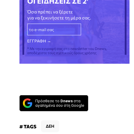
ΟΙ ΕΙΔΗΣΕΙΣ ΣΕ 2'
Όσα πρέπει να ξέρετε
για να ξεκινήσετε τη μέρα σας.
* Με την εγγραφή σας στο newsletter του Dnews,
αποδέχεστε τους σχετικούς όρους χρήσης
Πρόσθεσε το
Dnews
στα
αγαπημένα σου στη Google
# TAGS
ΔΕΗ