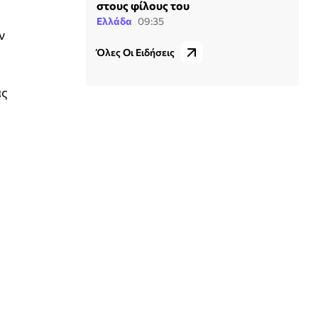
στους φίλους του
Ελλάδα
09:35
ν
Όλες Οι Ειδήσεις
ας