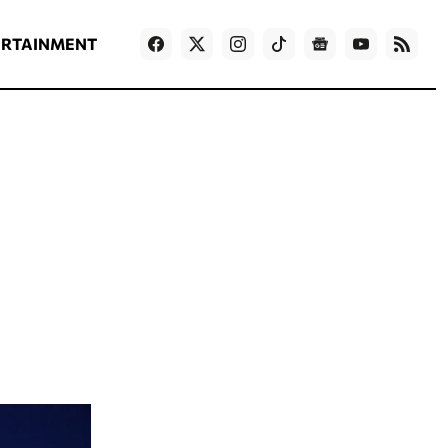
ΡΟΗ ΕΙΔΗΣΕΩΝ
T
NEWS IN ENGLISH
Games
ERTAINMENT