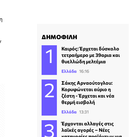
η
ΔΗΜΟΦΙΛΗ
ν
Καιρός: Έρχεται δύσκολο
τετραήμερο με 39αρια και
θυελλώδη μελτέμια
Ελλάδα
16:16
Σάκης Αρναούτογλου:
Κορυφώνεται αύριο η
ζέστη - Έρχεται και νέα
θερμή εισβολή
Ελλάδα
13:31
Έρχονται αλλαγές στις
λαϊκές αγορές – Νέες
κατηγορίες προϊόντων για