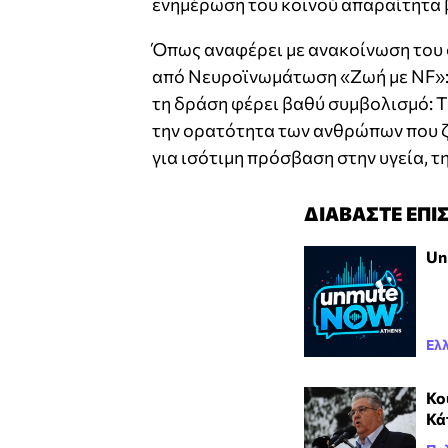
ενημέρωση του κοινού απαραίτητα β
Όπως αναφέρει με ανακοίνωση του
από Νευροϊνωμάτωση «Ζωή με NF»: 
τη δράση φέρει βαθύ συμβολισμό: Το
την ορατότητα των ανθρώπων που ζ
για ισότιμη πρόσβαση στην υγεία, τ
ΔΙΑΒΑΣΤΕ ΕΠΙ
Un
Ελ
Κο
Κά