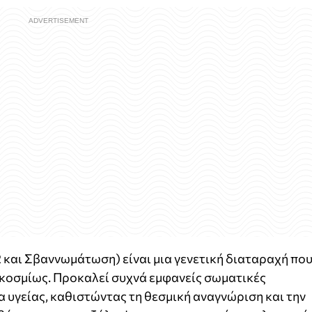
 και Σβαννωμάτωση) είναι μια γενετική διαταραχή πο
κοσμίως. Προκαλεί συχνά εμφανείς σωματικές
υγείας, καθιστώντας τη θεσμική αναγνώριση και την