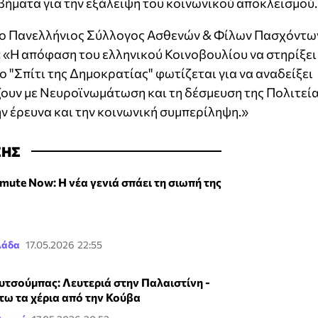
ήματα για την εξάλειψη του κοινωνικού αποκλεισμού.
 ο Πανελλήνιος Σύλλογος Ασθενών & Φίλων Πασχόντω
«Η απόφαση του ελληνικού Κοινοβουλίου να στηρίξει
 "Σπίτι της Δημοκρατίας" φωτίζεται για να αναδείξει
ουν με Νευροϊνωμάτωση και τη δέσμευση της Πολιτεί
ην έρευνα και την κοινωνική συμπερίληψη.»
ΣΗΣ
mute Now: Η νέα γενιά σπάει τη σιωπή της
λάδα
17.05.2026 22:55
υτσούμπας: Λευτεριά στην Παλαιστίνη -
τω τα χέρια από την Κούβα