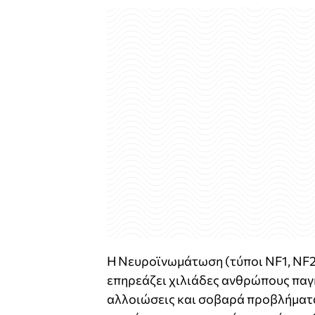
Η Νευροϊνωμάτωση (τύποι NF1, NF2
επηρεάζει χιλιάδες ανθρώπους παγ
αλλοιώσεις και σοβαρά προβλήματα 