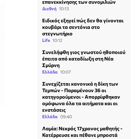
επανεκκίνησης των συνομιλιών
Διεθνή
10:13
Ειδικός εξηγεί πώς δεν θα γίνονται
κουβάρι τα σεντόνια στο
στεγνωτήριο
Life
10:12
Συνελήφθη γιος γνωστού ηθοποιού
έπειτα από καταδίωξη στη Νέα
Σμύρνη
Ελλάδα
10:07
Συνεχίζεται κανονικά η δίκη των
Τεμπών - Παραμένουν 36 οι
κατηγορούμενοι - Απορρίφθηκαν
ομόφωνα όλα τα αιτήματα και οι
ενστάσεις
υ
Ελλάδα
09:40
Λαμία: Νεκρός 17χρονος μαθητής -
Κατέρρευσε και πέθανε μπροστά