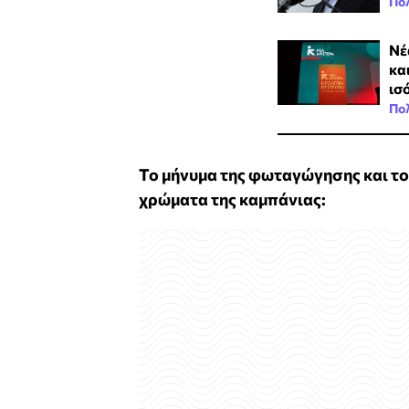
Πολ
Νέ
κα
ισ
Πολ
Το μήνυμα της φωταγώγησης και το
χρώματα της καμπάνιας: