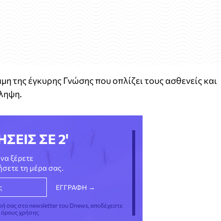
η της έγκυρης Γνώσης που οπλίζει τους ασθενείς και
ληψη.
ΗΣΕΙΣ ΣΕ 2'
να ξέρετε
νήσετε τη μέρα σας.
φή σας στο newsletter του Dnews, αποδέχεστε
ς όρους χρήσης