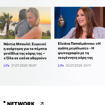
Ελεάνα Παπαϊωάννου: «Η
Νάντια Μπουλέ: Συγκινεί
αγάπη μεγάλωσε» - Η
η ανάρτηση για τα πέμπτα
φωτογραφία με τη
γενέθλια της κόρης της –
νεογέννητη κόρη της
«Όλα σε εσένα οδηγούν»
Life
21.07.2026 18:07
Life
20.07.2026 20:11
NETWORK