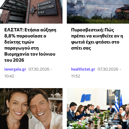
ΕΛΣΤΑΤ: Ετήσια αύξηση
Πυροσβεστική: Πώς
8,8% παρουσίασε ο
πρέπει να κινηθείτε αν η
δείκτης τιμών
φωτιά έχει φτάσει στο
παραγωγού στη
σπίτι σας
Βιομηχανία τον Ιούνιου
του 2026
ienergeia.gr
07.30.2026 -
healthstat.gr
07.30.2026 -
10:42
11:52