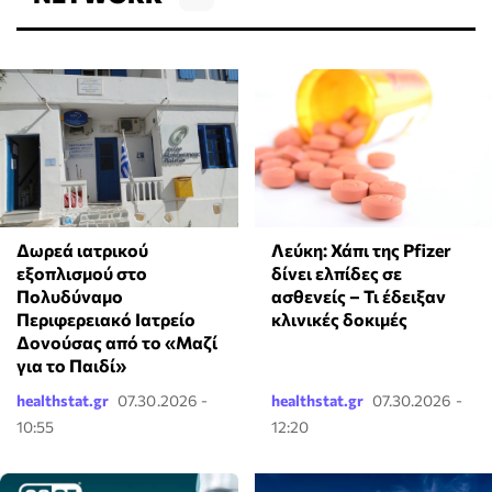
Δωρεά ιατρικού
Λεύκη: Χάπι της Pfizer
εξοπλισμού στο
δίνει ελπίδες σε
Πολυδύναμο
ασθενείς – Τι έδειξαν
Περιφερειακό Ιατρείο
κλινικές δοκιμές
Δονούσας από το «Μαζί
για το Παιδί»
healthstat.gr
07.30.2026 -
healthstat.gr
07.30.2026 -
10:55
12:20