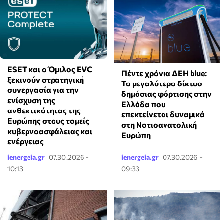
ESET και ο Όμιλος EVC
Πέντε χρόνια ΔΕΗ blue:
ξεκινούν στρατηγική
Το μεγαλύτερο δίκτυο
συνεργασία για την
δημόσιας φόρτισης στην
ενίσχυση της
Ελλάδα που
ανθεκτικότητας της
επεκτείνεται δυναμικά
Ευρώπης στους τομείς
στη Νοτιοανατολική
κυβερνοασφάλειας και
Ευρώπη
ενέργειας
ienergeia.gr
07.30.2026 -
ienergeia.gr
07.30.2026 -
10:13
09:33