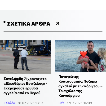
ΣΧΕΤΙΚΆ ΆΡΘΡΑ
Παναγιώτης
Συνελήφθη 71χρονος στο
Κουτσουμπής: Ποζάρει
«Ελευθέριος Βενιζέλος» -
αγκαλιά με την κόρη του –
Εκκρεμούσε ερυθρά
Το σχόλιο της
αγγελία από το Περού
Καινούργιου
Ελλάδα
28.07.2026 18:37
Life
27.07.2026 16:08