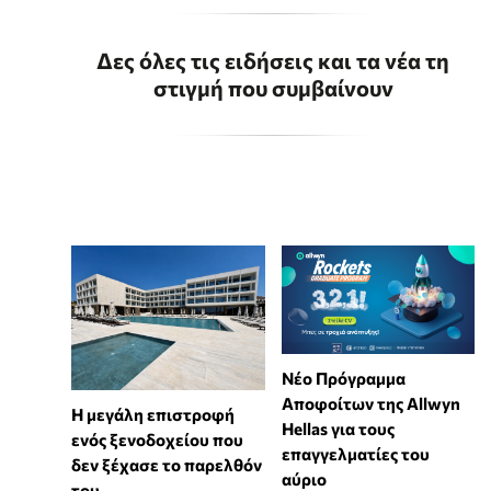
Δες όλες τις ειδήσεις και τα νέα τη
στιγμή που συμβαίνουν
Νέο Πρόγραμμα
Αποφοίτων της Allwyn
Η μεγάλη επιστροφή
Hellas για τους
ενός ξενοδοχείου που
επαγγελματίες του
δεν ξέχασε το παρελθόν
αύριο
του