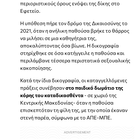
περιοριστικούς όρους ενόψει της δίκης στο
Εφετείο.
Η υπόθεση πήρε τον δρόμο της Δικαιοσύνης το
2021, όταν η ανήλικη παθούσα βρήκε το θάρρος
να μιλήσει σε μια καθηγήτρια της,
αποκαλύπτοντας όσα βίωνε. Η δικογραφία
στηρίχθηκε σε όσα κατήγγειλε η παθούσα και
περιλάμβανε τέσσερα περιστατικά σεξουαλικής
κακοποίησης.
Κατά την ίδια δικογραφία, οι καταγγελλόμενες
πράξεις συνέβησαν
στο παιδικό δωμάτιο της
κόρης του καταδικασθέντα
- σε χωριό της
Κεντρικής Μακεδονίας- όταν η παθούσα
επισκεπτόταν τη φίλη της, με την οποία έκαναν
στενή παρέα, σύμφωνα με το ΑΠΕ-ΜΠΕ.