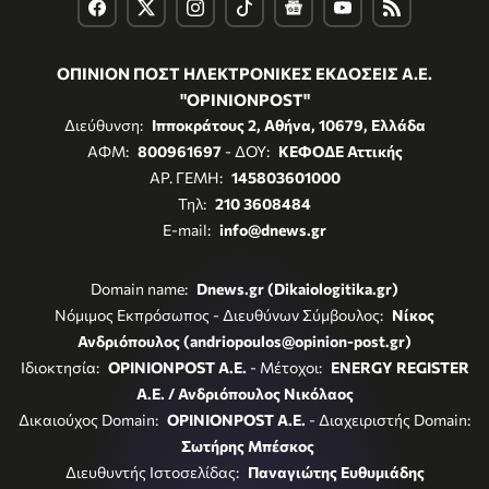
ΟΠΙΝΙΟΝ ΠΟΣΤ ΗΛΕΚΤΡΟΝΙΚΕΣ ΕΚΔΟΣΕΙΣ Α.Ε.
"OPINIONPOST"
Διεύθυνση:
Ιπποκράτους 2, Αθήνα, 10679, Ελλάδα
ΑΦΜ:
800961697
- ΔΟΥ:
ΚΕΦΟΔΕ Αττικής
ΑΡ. ΓΕΜΗ:
145803601000
Τηλ:
210 3608484
E-mail:
info@dnews.gr
Domain name:
Dnews.gr (Dikaiologitika.gr)
Νόμιμος Εκπρόσωπος - Διευθύνων Σύμβουλος:
Νίκος
Ανδριόπουλος (andriopoulos@opinion-post.gr)
Ιδιοκτησία:
OPINIONPOST A.E.
- Μέτοχοι:
ENERGY REGISTER
Α.Ε. / Ανδριόπουλος Νικόλαος
Δικαιούχος Domain:
OPINIONPOST A.E.
- Διαχειριστής Domain:
Σωτήρης Μπέσκος
Διευθυντής Ιστοσελίδας:
Παναγιώτης Ευθυμιάδης