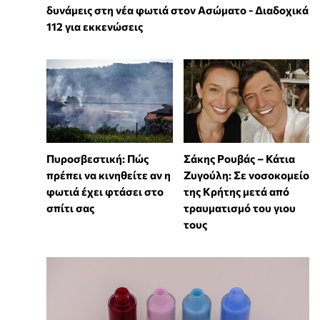
δυνάμεις στη νέα φωτιά στον Ασώματο - Διαδοχικά
112 για εκκενώσεις
Πυροσβεστική: Πώς
Σάκης Ρουβάς – Κάτια
πρέπει να κινηθείτε αν η
Ζυγούλη: Σε νοσοκομείο
φωτιά έχει φτάσει στο
της Κρήτης μετά από
σπίτι σας
τραυματισμό του γιου
τους