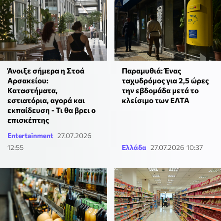
Άνοιξε σήμερα η Στοά
Παραμυθιά: Ένας
Αρσακείου:
ταχυδρόμος για 2,5 ώρες
Καταστήματα,
την εβδομάδα μετά το
εστιατόρια, αγορά και
κλείσιμο των ΕΛΤΑ
εκπαίδευση - Τι θα βρει ο
επισκέπτης
Entertainment
27.07.2026
12:55
Ελλάδα
27.07.2026 10:37