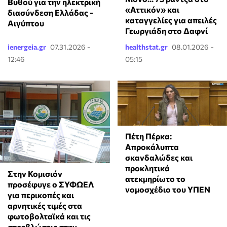
Βυθού για την ηλεκτρική
«Αττικόν» και
διασύνδεση Ελλάδας -
καταγγελίες για απειλές
Αιγύπτου
Γεωργιάδη στο Δαφνί
ienergeia.gr
07.31.2026 -
healthstat.gr
08.01.2026 -
12:46
05:15
Πέτη Πέρκα:
Απροκάλυπτα
σκανδαλώδες και
προκλητικά
Στην Κομισιόν
ατεκμηρίωτο το
προσέφυγε ο ΣΥΦΩΕΛ
νομοσχέδιο του ΥΠΕΝ
για περικοπές και
αρνητικές τιμές στα
φωτοβολταϊκά και τις
στρεβλώσεις στην