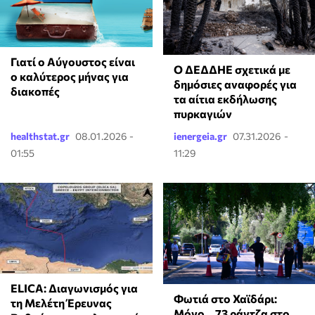
Γιατί ο Αύγουστος είναι
Ο ΔΕΔΔΗΕ σχετικά με
ο καλύτερος μήνας για
δημόσιες αναφορές για
διακοπές
τα αίτια εκδήλωσης
πυρκαγιών
healthstat.gr
08.01.2026 -
ienergeia.gr
07.31.2026 -
01:55
11:29
ELICA: Διαγωνισμός για
Φωτιά στο Χαϊδάρι:
τη Μελέτη Έρευνας
Μόνο... 73 ράντζα στο