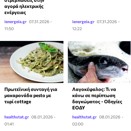
αγορά ηλεκτρικής
ενέργειας
ienergeia.gr
07.31.2026 -
ienergeia.gr
07.31.2026 -
11:50
12:22
Πρωτεϊνική συνταγή για
Λαγοκέφαλος: Τι να
μακαρονάδα pesto με
κάνω σε περίπτωση
τυρί cottage
δαγκώματος - Οδηγίες
ΕΟΔΥ
healthstat.gr
08.01.2026 -
healthstat.gr
08.01.2026 -
01:41
02:00