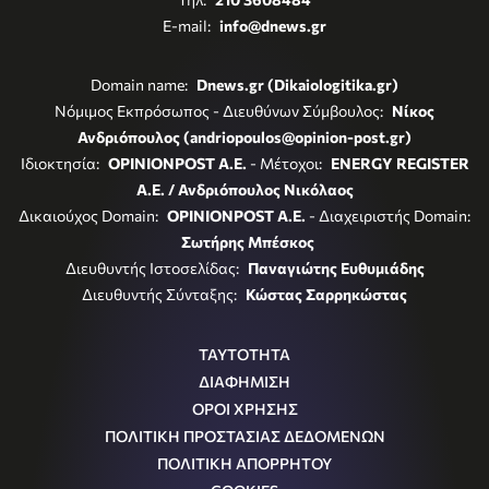
E-mail:
info@dnews.gr
Domain name:
Dnews.gr (Dikaiologitika.gr)
Νόμιμος Εκπρόσωπος - Διευθύνων Σύμβουλος:
Νίκος
Ανδριόπουλος (andriopoulos@opinion-post.gr)
Ιδιοκτησία:
OPINIONPOST A.E.
- Μέτοχοι:
ENERGY REGISTER
Α.Ε. / Ανδριόπουλος Νικόλαος
Δικαιούχος Domain:
OPINIONPOST A.E.
- Διαχειριστής Domain:
Σωτήρης Μπέσκος
Διευθυντής Ιστοσελίδας:
Παναγιώτης Ευθυμιάδης
Διευθυντής Σύνταξης:
Κώστας Σαρρηκώστας
ΤΑΥΤΟΤΗΤΑ
ΔΙΑΦΗΜΙΣΗ
ΟΡΟΙ ΧΡΗΣΗΣ
ΠΟΛΙΤΙΚΗ ΠΡΟΣΤΑΣΙΑΣ ΔΕΔΟΜΕΝΩΝ
ΠΟΛΙΤΙΚΗ ΑΠΟΡΡΗΤΟΥ