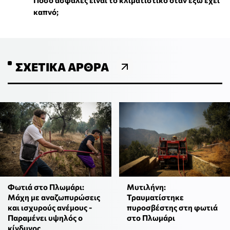
Πόσο ασφαλές είναι το κλιματιστικό όταν έξω έχει
καπνό;
ΣΧΕΤΙΚΆ ΆΡΘΡΑ
Φωτιά στο Πλωμάρι:
Μυτιλήνη:
Μάχη με αναζωπυρώσεις
Τραυματίστηκε
και ισχυρούς ανέμους -
πυροσβέστης στη φωτιά
Παραμένει υψηλός ο
στο Πλωμάρι
κίνδυνος