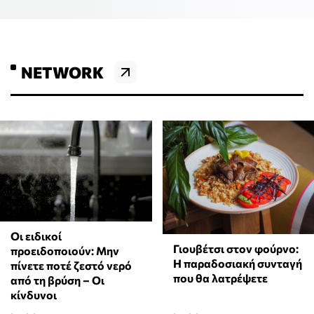
NETWORK
Οι ειδικοί
Γιουβέτσι στον φούρνο:
προειδοποιούν: Μην
Η παραδοσιακή συνταγή
πίνετε ποτέ ζεστό νερό
που θα λατρέψετε
από τη βρύση – Οι
κίνδυνοι