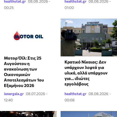
healthstat.gr
08.08.2026 -
healthstat.gr
08.08.2026 -
00:25
01:00
Μοτορ Όϊλ: Στις 25
Κρατικό Νίκαιας: Δεν
Αυγούστου η
υπάρχουν λεφτά για
ανακοίνωση των
υλικά, αλλά υπάρχουν
Οικονομικών
για... ιδιώτες
Αποτελεσμάτων 1ου
εργολάβους
Εξαμήνου 2026
ienergeia.gr
08.07.2026 -
healthstat.gr
08.08.2026 -
12:40
00:08