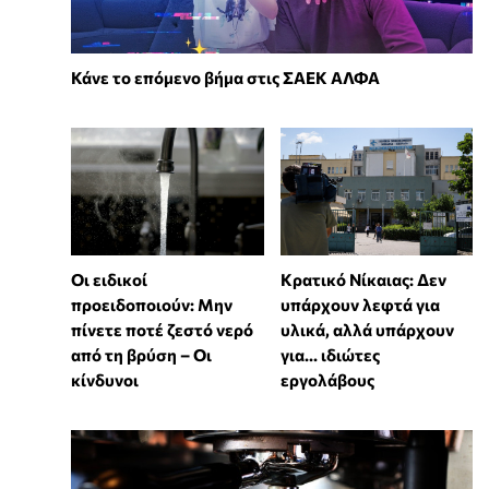
Κάνε το επόμενο βήμα στις ΣΑΕΚ ΑΛΦΑ
Οι ειδικοί
Κρατικό Νίκαιας: Δεν
προειδοποιούν: Μην
υπάρχουν λεφτά για
πίνετε ποτέ ζεστό νερό
υλικά, αλλά υπάρχουν
από τη βρύση – Οι
για... ιδιώτες
κίνδυνοι
εργολάβους