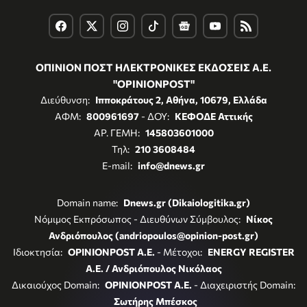
ΟΠΙΝΙΟΝ ΠΟΣΤ ΗΛΕΚΤΡΟΝΙΚΕΣ ΕΚΔΟΣΕΙΣ Α.Ε.
"OPINIONPOST"
Διεύθυνση:
Ιπποκράτους 2, Αθήνα, 10679, Ελλάδα
ΑΦΜ:
800961697
- ΔΟΥ:
ΚΕΦΟΔΕ Αττικής
ΑΡ. ΓΕΜΗ:
145803601000
Τηλ:
210 3608484
E-mail:
info@dnews.gr
Domain name:
Dnews.gr (Dikaiologitika.gr)
Νόμιμος Εκπρόσωπος - Διευθύνων Σύμβουλος:
Νίκος
Ανδριόπουλος (andriopoulos@opinion-post.gr)
Ιδιοκτησία:
OPINIONPOST A.E.
- Μέτοχοι:
ENERGY REGISTER
Α.Ε. / Ανδριόπουλος Νικόλαος
Δικαιούχος Domain:
OPINIONPOST A.E.
- Διαχειριστής Domain:
Σωτήρης Μπέσκος