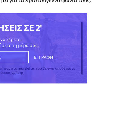
ΗΣΕΙΣ ΣΕ 2'
να ξέρετε
νήσετε τη μέρα σας.
φή σας στο newsletter του Dnews, αποδέχεστε
ς όρους χρήσης