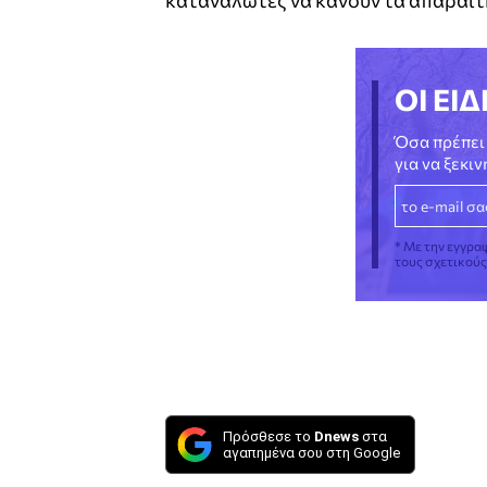
ΟΙ ΕΙΔ
Όσα πρέπει 
για να ξεκι
* Με την εγγρα
τους σχετικού
Πρόσθεσε το
Dnews
στα
αγαπημένα σου στη Google