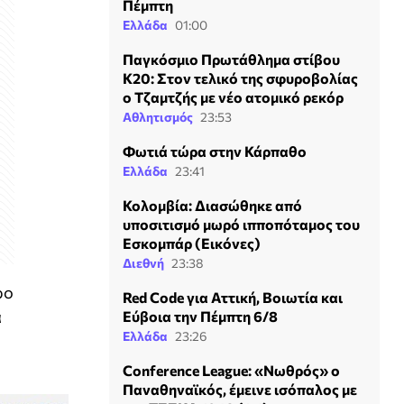
Πέμπτη
Ελλάδα
01:00
Παγκόσμιο Πρωτάθλημα στίβου
Κ20: Στον τελικό της σφυροβολίας
ο Τζαμτζής με νέο ατομικό ρεκόρ
Αθλητισμός
23:53
Φωτιά τώρα στην Κάρπαθο
Ελλάδα
23:41
Κολομβία: Διασώθηκε από
υποσιτισμό μωρό ιπποπόταμος του
Εσκομπάρ (Εικόνες)
Διεθνή
23:38
ρο
Red Code για Αττική, Βοιωτία και
α
Εύβοια την Πέμπτη 6/8
Ελλάδα
23:26
Conference League: «Νωθρός» ο
Παναθηναϊκός, έμεινε ισόπαλος με