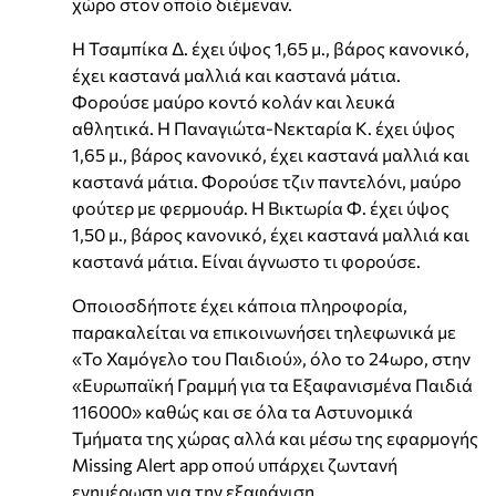
χώρο στον οποίο διέμεναν.
Η Τσαμπίκα Δ. έχει ύψος 1,65 μ., βάρος κανονικό,
έχει καστανά μαλλιά και καστανά μάτια.
Φορούσε μαύρο κοντό κολάν και λευκά
αθλητικά. Η Παναγιώτα-Νεκταρία Κ. έχει ύψος
1,65 μ., βάρος κανονικό, έχει καστανά μαλλιά και
καστανά μάτια. Φορούσε τζιν παντελόνι, μαύρο
φούτερ με φερμουάρ. Η Βικτωρία Φ. έχει ύψος
1,50 μ., βάρος κανονικό, έχει καστανά μαλλιά και
καστανά μάτια. Είναι άγνωστο τι φορούσε.
Οποιοσδήποτε έχει κάποια πληροφορία,
παρακαλείται να επικοινωνήσει τηλεφωνικά με
«Το Χαμόγελο του Παιδιού», όλο το 24ωρο, στην
«Ευρωπαϊκή Γραμμή για τα Εξαφανισμένα Παιδιά
116000» καθώς και σε όλα τα Αστυνομικά
Τμήματα της χώρας αλλά και μέσω της εφαρμογής
Missing Alert app οπού υπάρχει ζωντανή
ενημέρωση για την εξαφάνιση.