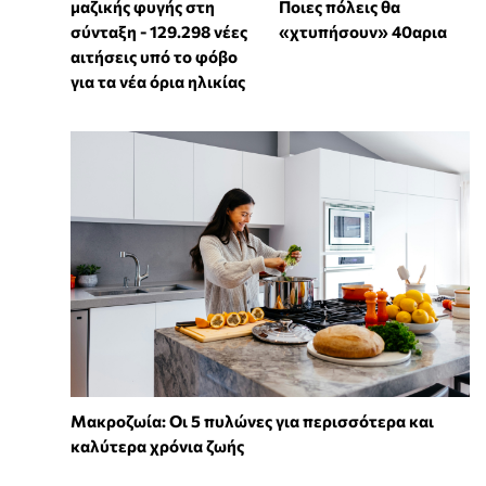
μαζικής φυγής στη
Ποιες πόλεις θα
σύνταξη - 129.298 νέες
«χτυπήσουν» 40αρια
αιτήσεις υπό το φόβο
για τα νέα όρια ηλικίας
Mακροζωία: Οι 5 πυλώνες για περισσότερα και
καλύτερα χρόνια ζωής