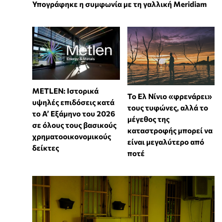
Υπογράφηκε η συμφωνία με τη γαλλική Meridiam
METLEN: Ιστορικά
Το Ελ Νίνιο «φρενάρει»
υψηλές επιδόσεις κατά
τους τυφώνες, αλλά το
το Α’ Εξάμηνο του 2026
μέγεθος της
σε όλους τους βασικούς
καταστροφής μπορεί να
χρηματοοικονομικούς
είναι μεγαλύτερο από
δείκτες
ποτέ