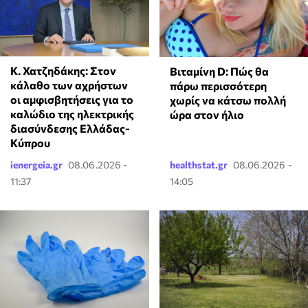
Κ. Χατζηδάκης: Στον
Βιταμίνη D: Πώς θα
κάλαθο των αχρήστων
πάρω περισσότερη
οι αμφισβητήσεις για το
χωρίς να κάτσω πολλή
καλώδιο της ηλεκτρικής
ώρα στον ήλιο
διασύνδεσης Ελλάδας-
Κύπρου
ienergeia.gr
08.06.2026 -
healthstat.gr
08.06.2026 -
11:37
14:05