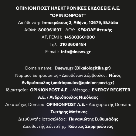
ΟΠΙΝΙΟΝ ΠΟΣΤ ΗΛΕΚΤΡΟΝΙΚΕΣ ΕΚΔΟΣΕΙΣ Α.Ε.
"OPINIONPOST"
Διεύθυνση:
Ιπποκράτους 2, Αθήνα, 10679, Ελλάδα
ΑΦΜ:
800961697
- ΔΟΥ:
ΚΕΦΟΔΕ Αττικής
ΑΡ. ΓΕΜΗ:
145803601000
Τηλ:
210 3608484
E-mail:
info@dnews.gr
Domain name:
Dnews.gr (Dikaiologitika.gr)
Νόμιμος Εκπρόσωπος - Διευθύνων Σύμβουλος:
Νίκος
Ανδριόπουλος (andriopoulos@opinion-post.gr)
Ιδιοκτησία:
OPINIONPOST A.E.
- Μέτοχοι:
ENERGY REGISTER
Α.Ε. / Ανδριόπουλος Νικόλαος
Δικαιούχος Domain:
OPINIONPOST A.E.
- Διαχειριστής Domain:
Σωτήρης Μπέσκος
Διευθυντής Ιστοσελίδας:
Παναγιώτης Ευθυμιάδης
Διευθυντής Σύνταξης:
Κώστας Σαρρηκώστας