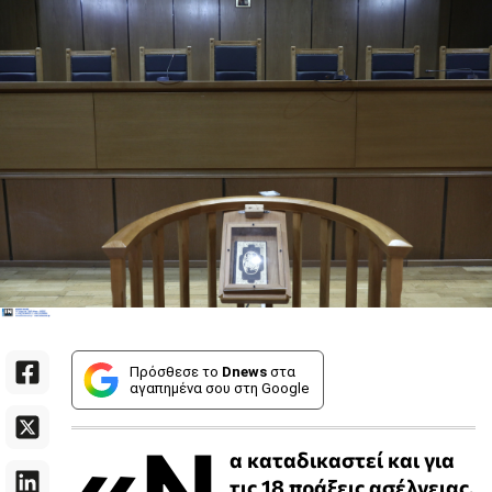
Πρόσθεσε το
Dnews
στα
αγαπημένα σου στη Google
«Ν
α καταδικαστεί και για
τις 18 πράξεις ασέλγειας,