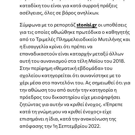
καταδίκη του είναι για κατά συρροή πράξεις
ασέλγειας, όλες σε βάρος ανηλίκων.
Σύμφωνα με το ρεπορτάζ
stonisi.gr
οι υποθέσεις
για τις οποίες αθωώθηκε πρωτόδικα ο καθηγητής
από το Τριμελές Πλημμελειοδικείο Μυτιλήνης και
η Εισαγγελία κρίνει ότι πρέπει να
επαναδικαστούν είναι καταρχήν μεταξύ άλλων
αυτή του αυνανισμού στα τέλη Μαϊου του 2018.
Στην περίφημη «θεματική εβδομάδα» του
σχολείου κατηγορείται ότι αυνανίστηκε με το
χέρι μέσα στο παντελόνι του. Ας σημειωθεί ότι για
την αθώωση του από αυτήν την κατηγορία η
πρόεδρος του δικαστηρίου είχε μειοψηφήσει
ζητώντας για αυτήν να κριθεί ένοχος. «Έπρεπε
κατά τη γνώμη μου να κριθεί ένοχος» είχε
επισημάνει η ίδια, κατά την ανακοίνωση της
απόφασης την 1η Σεπτεμβρίου 2022.