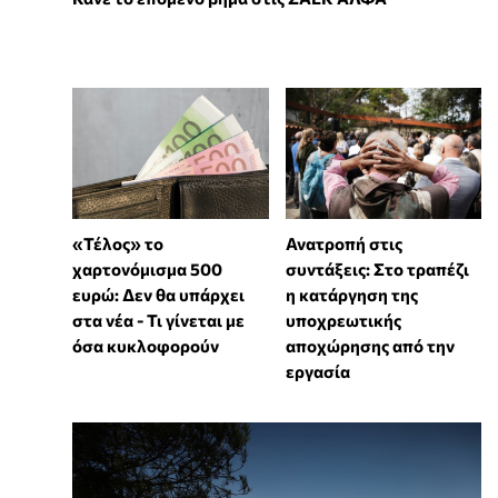
«Τέλος» το
Ανατροπή στις
χαρτονόμισμα 500
συντάξεις: Στο τραπέζι
ευρώ: Δεν θα υπάρχει
η κατάργηση της
στα νέα - Τι γίνεται με
υποχρεωτικής
όσα κυκλοφορούν
αποχώρησης από την
εργασία