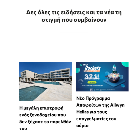
Δες όλες τις ειδήσεις και τα νέα τη
στιγμή που συμβαίνουν
Νέο Πρόγραμμα
Αποφοίτων της Allwyn
Η μεγάλη επιστροφή
Hellas για τους
ενός ξενοδοχείου που
επαγγελματίες του
δεν ξέχασε το παρελθόν
αύριο
του