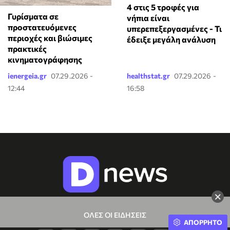
4 στις 5 τροφές για
Γυρίσματα σε
νήπια είναι
προστατευόμενες
υπερεπεξεργασμένες - Τι
περιοχές και βιώσιμες
έδειξε μεγάλη ανάλυση
πρακτικές
κινηματογράφησης
ienergeia.gr
07.29.2026 -
healthstat.gr
07.29.2026 -
12:44
16:58
×
ΟΛΕΣ ΟΙ ΕΙΔΗΣΕΙΣ
ΑΠΟΡΡΗΤΟ