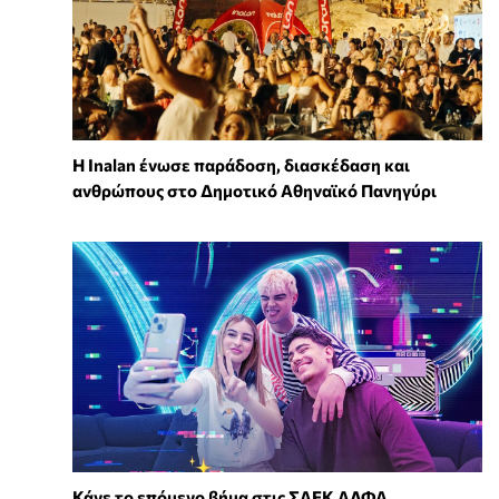
Η Inalan ένωσε παράδοση, διασκέδαση και
ανθρώπους στο Δημοτικό Αθηναϊκό Πανηγύρι
Κάνε το επόμενο βήμα στις ΣΑΕΚ ΑΛΦΑ