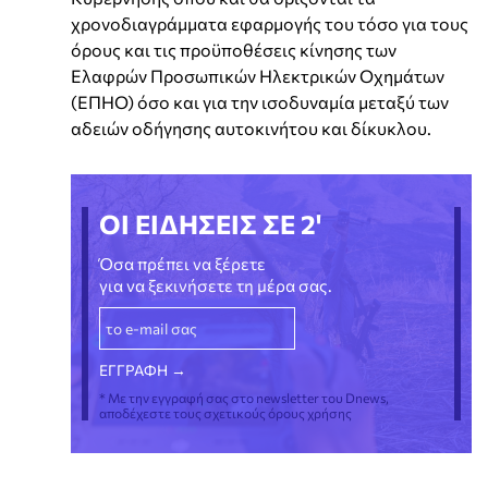
χρονοδιαγράμματα εφαρμογής του τόσο για τους
όρους και τις προϋποθέσεις κίνησης των
Ελαφρών Προσωπικών Ηλεκτρικών Οχημάτων
(ΕΠΗΟ) όσο και για την ισοδυναμία μεταξύ των
αδειών οδήγησης αυτοκινήτου και δίκυκλου.
ΟΙ ΕΙΔΗΣΕΙΣ ΣΕ 2'
Όσα πρέπει να ξέρετε
για να ξεκινήσετε τη μέρα σας.
* Με την εγγραφή σας στο newsletter του Dnews,
αποδέχεστε τους σχετικούς όρους χρήσης