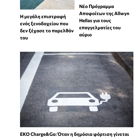
Νέο Πρόγραμμα
Αποφοίτων της Allwyn
Η μεγάλη επιστροφή
Hellas για τους
ενός ξενοδοχείου που
επαγγελματίες του
δεν ξέχασε το παρελθόν
αύριο
του
EKO Charge&Go: Όταν η δημόσια φόρτιση γίνεται