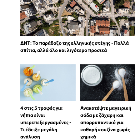
ΔΝΤ: Το παράδοξο της ελληνικής στέγης - Πολλά
σπίτια, αλλά όλο και λιγότερο προσιτά
4 στις 5 τροφές για
Ανακατέψτε μαγειρική
νήπια είναι
σόδα με ζάχαρη και
υπερεπεξεργασμένες -
απορρυπαντικό για
Τι έδειξε μεγάλη
καθαρή κουζίνα χωρίς
ανάλυση
χημικά