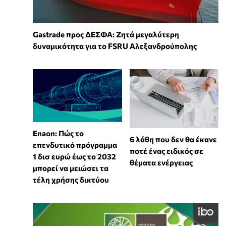
Gastrade προς ΔΕΣΦΑ: Ζητά μεγαλύτερη
δυναμικότητα για το FSRU Αλεξανδρούπολης
Enaon: Πώς το
6 λάθη που δεν θα έκανε
επενδυτικό πρόγραμμα
ποτέ ένας ειδικός σε
1 δισ ευρώ έως το 2032
θέματα ενέργειας
μπορεί να μειώσει τα
τέλη χρήσης δικτύου