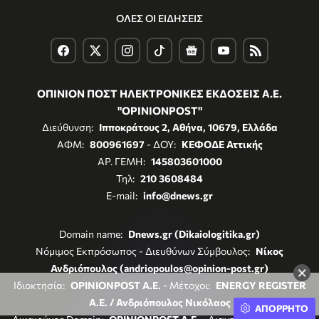
ΟΛΕΣ ΟΙ ΕΙΔΗΣΕΙΣ
ΟΠΙΝΙΟΝ ΠΟΣΤ ΗΛΕΚΤΡΟΝΙΚΕΣ ΕΚΔΟΣΕΙΣ Α.Ε.
"OPINIONPOST"
Διεύθυνση:
Ιπποκράτους 2, Αθήνα, 10679, Ελλάδα
ΑΦΜ:
800961697
- ΔΟΥ:
ΚΕΦΟΔΕ Αττικής
ΑΡ. ΓΕΜΗ:
145803601000
Τηλ:
210 3608484
E-mail:
info@dnews.gr
Domain name:
Dnews.gr (Dikaiologitika.gr)
Νόμιμος Εκπρόσωπος - Διευθύνων Σύμβουλος:
Νίκος
Ανδριόπουλος (andriopoulos@opinion-post.gr)
×
Ιδιοκτησία:
OPINIONPOST A.E.
- Μέτοχοι:
ENERGY REGISTER
Α.Ε. / Ανδριόπουλος Νικόλαος
ΑΠΟΡΡΗΤΟ