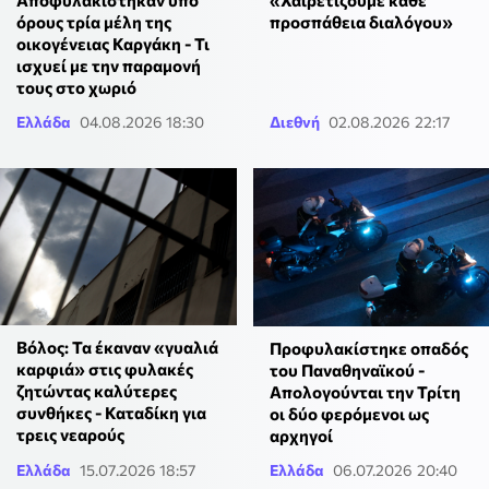
Αποφυλακίστηκαν υπό
«Χαιρετίζουμε κάθε
όρους τρία μέλη της
προσπάθεια διαλόγου»
οικογένειας Καργάκη - Τι
ισχυεί με την παραμονή
τους στο χωριό
Ελλάδα
04.08.2026 18:30
Διεθνή
02.08.2026 22:17
Βόλος: Τα έκαναν «γυαλιά
Προφυλακίστηκε οπαδός
καρφιά» στις φυλακές
του Παναθηναϊκού -
ζητώντας καλύτερες
Απολογούνται την Τρίτη
συνθήκες - Καταδίκη για
οι δύο φερόμενοι ως
τρεις νεαρούς
αρχηγοί
Ελλάδα
15.07.2026 18:57
Ελλάδα
06.07.2026 20:40