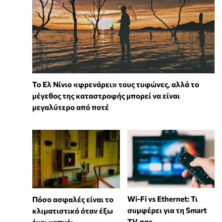
Το Ελ Νίνιο «φρενάρει» τους τυφώνες, αλλά το
μέγεθος της καταστροφής μπορεί να είναι
μεγαλύτερο από ποτέ
Wi-Fi vs Ethernet: Τι
Πόσο ασφαλές είναι το
συμφέρει για τη Smart
κλιματιστικό όταν έξω
TV σας
έχει καπνό;