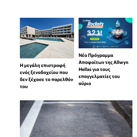
Νέο Πρόγραμμα
Αποφοίτων της Allwyn
Η μεγάλη επιστροφή
Hellas για τους
ενός ξενοδοχείου που
επαγγελματίες του
δεν ξέχασε το παρελθόν
αύριο
του