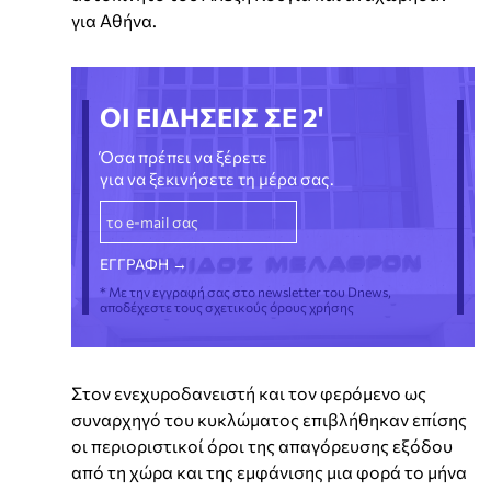
για Αθήνα.
ΟΙ ΕΙΔΗΣΕΙΣ ΣΕ 2'
Όσα πρέπει να ξέρετε
για να ξεκινήσετε τη μέρα σας.
* Με την εγγραφή σας στο newsletter του Dnews,
αποδέχεστε τους σχετικούς όρους χρήσης
Στον ενεχυροδανειστή και τον φερόμενο ως
συναρχηγό του κυκλώματος επιβλήθηκαν επίσης
οι περιοριστικοί όροι της απαγόρευσης εξόδου
από τη χώρα και της εμφάνισης μια φορά το μήνα