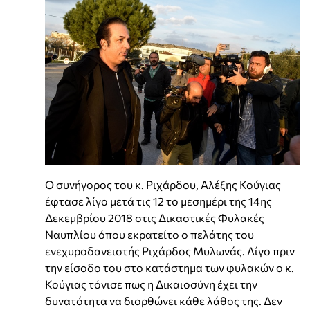
Ο συνήγορος του κ. Ριχάρδου, Αλέξης Κούγιας
έφτασε λίγο μετά τις 12 το μεσημέρι της 14ης
Δεκεμβρίου 2018 στις Δικαστικές Φυλακές
Ναυπλίου όπου εκρατείτο ο πελάτης του
ενεχυροδανειστής Ριχάρδος Μυλωνάς. Λίγο πριν
την είσοδο του στο κατάστημα των φυλακών ο κ.
Κούγιας τόνισε πως η Δικαιοσύνη έχει την
δυνατότητα να διορθώνει κάθε λάθος της. Δεν