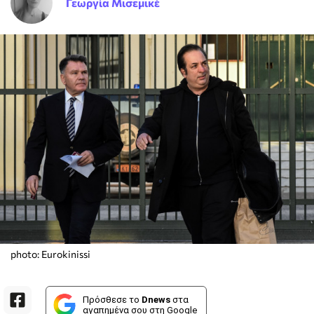
Γεωργία Μισεμικέ
photo: Eurokinissi
Πρόσθεσε το
Dnews
στα
αγαπημένα σου στη Google