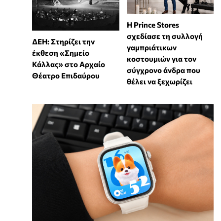
Η Prince Stores
σχεδίασε τη συλλογή
ΔΕΗ: Στηρίζει την
γαμπριάτικων
έκθεση «Σημείο
κοστουμιών για τον
Κάλλας» στο Αρχαίο
σύγχρονο άνδρα που
Θέατρο Επιδαύρου
θέλει να ξεχωρίζει