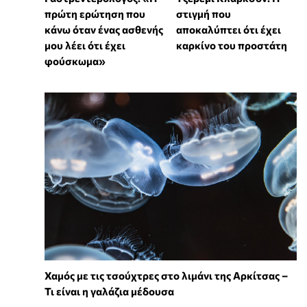
πρώτη ερώτηση που
στιγμή που
κάνω όταν ένας ασθενής
αποκαλύπτει ότι έχει
μου λέει ότι έχει
καρκίνο του προστάτη
φούσκωμα»
Χαμός με τις τσούχτρες στο λιμάνι της Αρκίτσας –
Τι είναι η γαλάζια μέδουσα