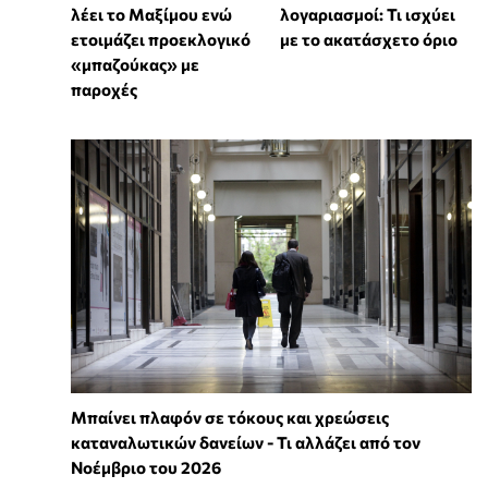
λέει το Μαξίμου ενώ
λογαριασμοί: Τι ισχύει
ετοιμάζει προεκλογικό
με το ακατάσχετο όριο
«μπαζούκας» με
παροχές
Μπαίνει πλαφόν σε τόκους και χρεώσεις
καταναλωτικών δανείων - Τι αλλάζει από τον
Νοέμβριο του 2026