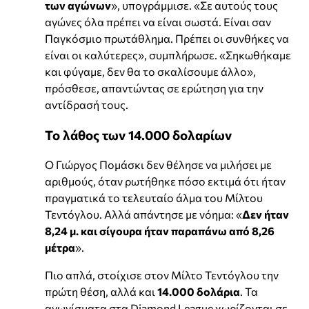
των αγώνων
», υπογράμμισε. «Σε αυτούς τους
αγώνες όλα πρέπει να είναι σωστά. Είναι σαν
Παγκόσμιο πρωτάθλημα. Πρέπει οι συνθήκες να
είναι οι καλύτερες», συμπλήρωσε. «Σηκωθήκαμε
και φύγαμε, δεν θα το σκαλίσουμε άλλο»,
πρόσθεσε, απαντώντας σε ερώτηση για την
αντίδρασή τους.
Το λάθος των 14.000 δολαρίων
Ο Γιώργος Πομάσκι δεν θέλησε να μιλήσει με
αριθμούς, όταν ρωτήθηκε πόσο εκτιμά ότι ήταν
πραγματικά το τελευταίο άλμα του Μίλτου
Τεντόγλου. Αλλά απάντησε με νόημα: «
Δεν ήταν
8,24 μ. και σίγουρα ήταν παραπάνω από 8,26
μέτρα
».
Πιο απλά, στοίχισε στον Μίλτο Τεντόγλου την
πρώτη θέση, αλλά και
14.000 δολάρια
. Τα
αγωνίσματα στα Diamond League χωρίζονται σε