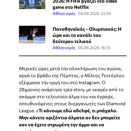
2026: Η FIFA βγάζει νέο video
game στο Netflix
Αθλητισμός
04.06.2026 22:55
Παναθηναϊκός - Ολυμπιακός: Η
ώρα και το κανάλι του
δεύτερου τελικού
Αθλητισμός
05.06.2026 16:15
Μερικές ώρες μετά την ολοκλήρωση του αγώνα,
αργά το βράδυ της Πέμπτης, ο Μίλτος Τεντόγλου
εξέφρασε την οργή του στο Instagram. Ο
28χρονος ανάρτησε τρία story, με «καρέ» από το
σκάμμα στο τελευταίο άλμα του και έγραψε,
απευθυνόμενος στους διοργανωτές των Diamond
League. «
Τι κάνουμε εδώ αδελφέ, τι μπάχαλο.
Μην κάνετε οριζόντια άλματα αν δεν μπορείτε
καν να έχετε στρωμένη την άμμο και να