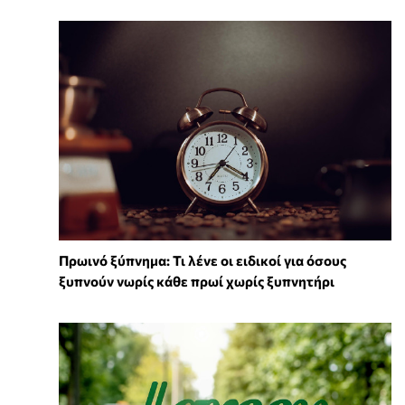
Πρωινό ξύπνημα: Τι λένε οι ειδικοί για όσους
ξυπνούν νωρίς κάθε πρωί χωρίς ξυπνητήρι