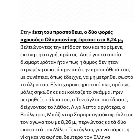
Στην
έκτη του προσπάθεια, ο δύο φορές
«χρυσός» Ολυμπιονίκης έφτασε στα 8,24 μ.,
βελτιώνοντας την επίδοση του και παρέμενε,
εκείνη τη στιγμή, πρώτος. Αυτό για το οποίο
διαμαρτυρόταν ήταν πως η άμμος δεν ήταν
στρωμένη σωστά πριν από την προσπάθειά του,
με συνέπεια, όπως έδειχνε, να μη μετρηθεί σωστά
το άλμα του. Είναι χαρακτηριστικό πως αμέσως
μόλις σηκώθηκε και κοίταξε το σκάμμα, πριν
μετρηθεί το άλμα του, ο Τεντόγλου αντέδρασε,
δείχνοντας το λάθος. Λίγα λεπτά αργότερα, ο
Βούλγαρος Μπόζινταρ Σαραμπογιούκοφ έκλεισε
τον αγώνα του με 8,26 μ., περνώντας κατά δύο
εκατοστά τον Μίλτο Τεντόγλου, για να πάρει τη
νίκη και να αφήσει δεύτερο τον Έλληνα