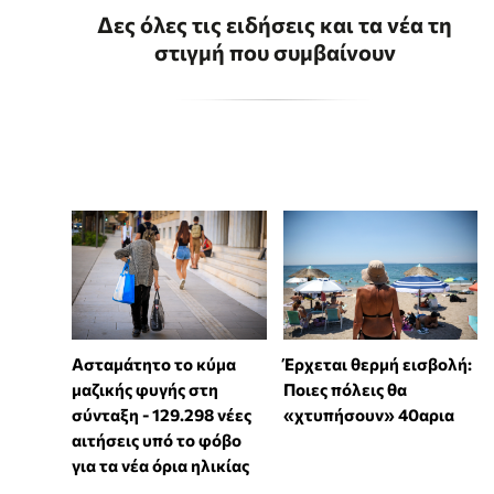
Δες όλες τις ειδήσεις και τα νέα τη
στιγμή που συμβαίνουν
Ασταμάτητο το κύμα
Έρχεται θερμή εισβολή:
μαζικής φυγής στη
Ποιες πόλεις θα
σύνταξη - 129.298 νέες
«χτυπήσουν» 40αρια
αιτήσεις υπό το φόβο
για τα νέα όρια ηλικίας