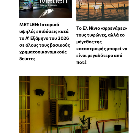
METLEN: Ιστορικά
Το Ελ Νίνιο «φρενάρει»
υψηλές επιδόσεις κατά
τους τυφώνες, αλλά το
το Α’ Εξάμηνο του 2026
μέγεθος της
σε όλους τους βασικούς
καταστροφής μπορεί να
χρηματοοικονομικούς
είναι μεγαλύτερο από
δείκτες
ποτέ