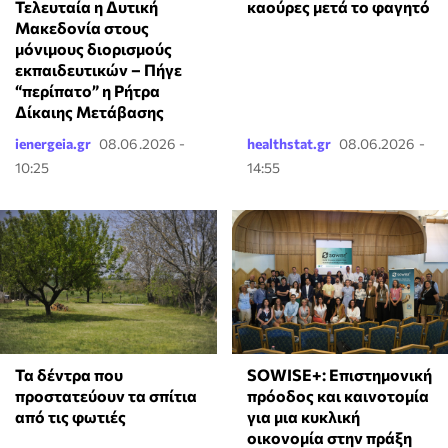
Τελευταία η Δυτική
καούρες μετά το φαγητό
Μακεδονία στους
μόνιμους διορισμούς
εκπαιδευτικών – Πήγε
“περίπατο” η Ρήτρα
Δίκαιης Μετάβασης
ienergeia.gr
08.06.2026 -
healthstat.gr
08.06.2026 -
10:25
14:55
Τα δέντρα που
SOWISE+: Επιστημονική
προστατεύουν τα σπίτια
πρόοδος και καινοτομία
από τις φωτιές
για μια κυκλική
οικονομία στην πράξη