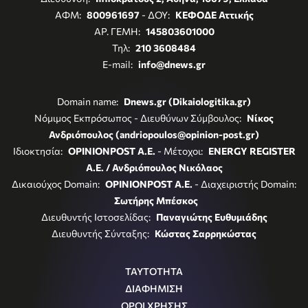
ΑΦΜ:
800961697
- ΔΟΥ:
ΚΕΦΟΔΕ Αττικής
ΑΡ. ΓΕΜΗ:
145803601000
Τηλ:
210 3608484
E-mail:
info@dnews.gr
Domain name:
Dnews.gr (Dikaiologitika.gr)
Νόμιμος Εκπρόσωπος - Διευθύνων Σύμβουλος:
Νίκος
Ανδριόπουλος (andriopoulos@opinion-post.gr)
Ιδιοκτησία:
OPINIONPOST A.E.
- Μέτοχοι:
ENERGY REGISTER
Α.Ε. / Ανδριόπουλος Νικόλαος
Δικαιούχος Domain:
OPINIONPOST A.E.
- Διαχειριστής Domain:
Σωτήρης Μπέσκος
Διευθυντής Ιστοσελίδας:
Παναγιώτης Ευθυμιάδης
Διευθυντής Σύνταξης:
Κώστας Σαρρηκώστας
ΤΑΥΤΟΤΗΤΑ
ΔΙΑΦΗΜΙΣΗ
ΟΡΟΙ ΧΡΗΣΗΣ