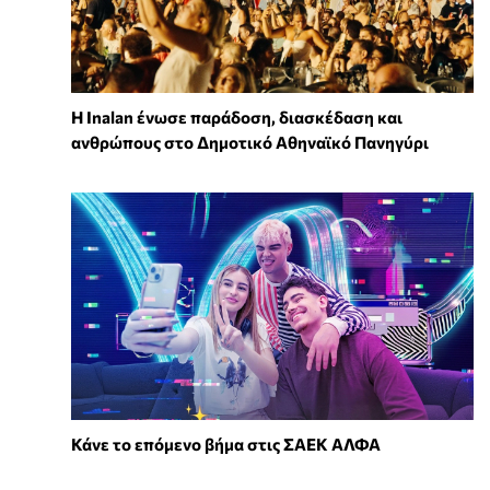
Η Inalan ένωσε παράδοση, διασκέδαση και
ανθρώπους στο Δημοτικό Αθηναϊκό Πανηγύρι
Κάνε το επόμενο βήμα στις ΣΑΕΚ ΑΛΦΑ