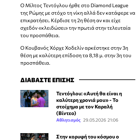
Ο Μίλτος Τεντόγλου ήρθε στο Diamond League
της Ρώμης με στόχο τη νίκη αλλά δεν κατάφερε να
επικρατήσει. Κέρδισε τη 2η θέση αν και είχε
σχεδόν «κλειδώσει» την πρωτιά στην τελευταία
του προσπάθεια.
Ο Κουβανός Χόρχε Χοδελίν αρκέστηκε στην 3η
θέση με καλύτερη επίδοση τα 8,18 μ. στην 3η του
προσπάθεια.
ΔΙΑΒΑΣΤΕ ΕΠΙΣΗΣ
Τεντόγλου: «Αυτή θα είναι η
καλύτερη χρονιά μου» - Το
στοίχημα με τον Καραλή
(Βίντεο)
Αθλητισμός
29.05.2026 21:06
Στην κορυφή του κόσμου ο