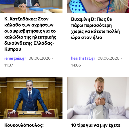
Κ. Χατζηδάκης: Στον
Βιταμίνη D: Πώς θα
κάλαθο των αχρήστων
πάρω περισσότερη
οι αμφισβητήσεις για το
χωρίς να κάτσω πολλή
καλώδιο της ηλεκτρικής
ώρα στον ήλιο
διασύνδεσης Ελλάδας-
Κύπρου
ienergeia.gr
08.06.2026 -
healthstat.gr
08.06.2026 -
11:37
14:05
Κουκουλόπουλος:
10 tips για να μην έχετε