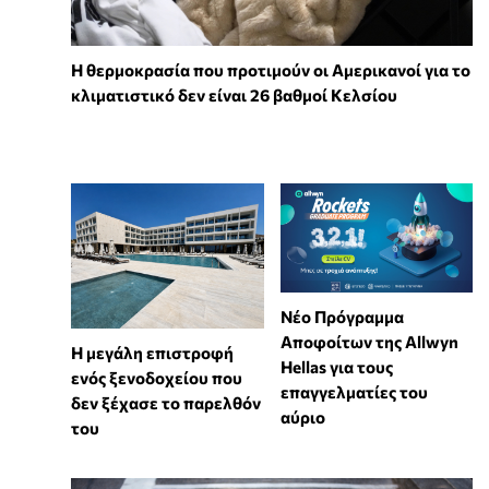
Η θερμοκρασία που προτιμούν οι Αμερικανοί για το
κλιματιστικό δεν είναι 26 βαθμοί Κελσίου
Νέο Πρόγραμμα
Αποφοίτων της Allwyn
Η μεγάλη επιστροφή
Hellas για τους
ενός ξενοδοχείου που
επαγγελματίες του
δεν ξέχασε το παρελθόν
αύριο
του