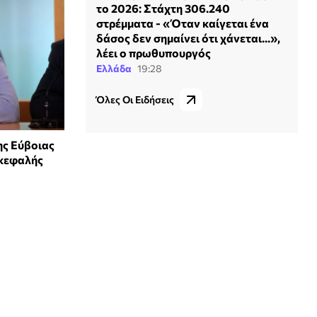
το 2026: Στάχτη 306.240
στρέμματα - «Όταν καίγεται ένα
δάσος δεν σημαίνει ότι χάνεται...»,
λέει ο πρωθυπουργός
Ελλάδα
19:28
Όλες Οι Ειδήσεις
ης Εύβοιας
ικεφαλής