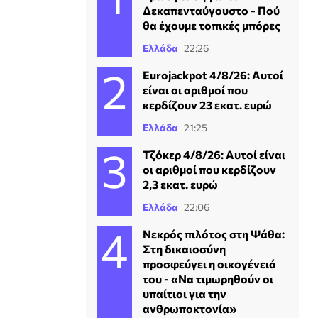
Δεκαπενταύγουστο - Πού
θα έχουμε τοπικές μπόρες
Ελλάδα
22:26
Eurojackpot 4/8/26: Αυτοί
είναι οι αριθμοί που
κερδίζουν 23 εκατ. ευρώ
Ελλάδα
21:25
Τζόκερ 4/8/26: Αυτοί είναι
οι αριθμοί που κερδίζουν
2,3 εκατ. ευρώ
Ελλάδα
22:06
Νεκρός πιλότος στη Ψάθα:
Στη δικαιοσύνη
προσφεύγει η οικογένειά
του - «Να τιμωρηθούν οι
υπαίτιοι για την
ανθρωποκτονία»