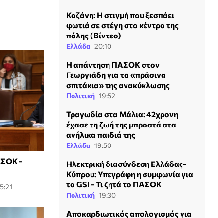
Κοζάνη: Η στιγμή που ξεσπάει
φωτιά σε στέγη στο κέντρο της
πόλης (Βίντεο)
Ελλάδα
20:10
Η απάντηση ΠΑΣΟΚ στον
Γεωργιάδη για τα «πράσινα
σπιτάκια» της ανακύκλωσης
Πολιτική
19:52
Τραγωδία στα Μάλια: 42χρονη
έχασε τη ζωή της μπροστά στα
ανήλικα παιδιά της
Ελλάδα
19:50
ΑΣΟΚ -
Ηλεκτρική διασύνδεση Ελλάδας-
Κύπρου: Υπεγράφη η συμφωνία για
το GSI - Τι ζητά το ΠΑΣΟΚ
5:21
Πολιτική
19:30
Αποκαρδιωτικός απολογισμός για