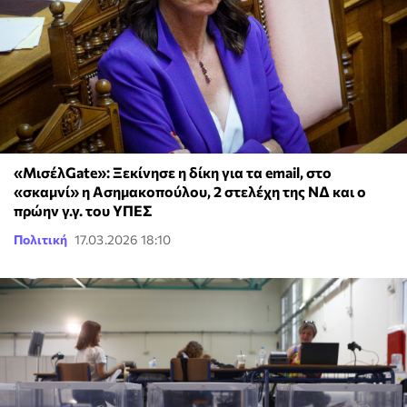
«ΜισέλGate»: Ξεκίνησε η δίκη για τα email, στο
«σκαμνί» η Ασημακοπούλου, 2 στελέχη της ΝΔ και ο
πρώην γ.γ. του ΥΠΕΣ
Πολιτική
17.03.2026 18:10