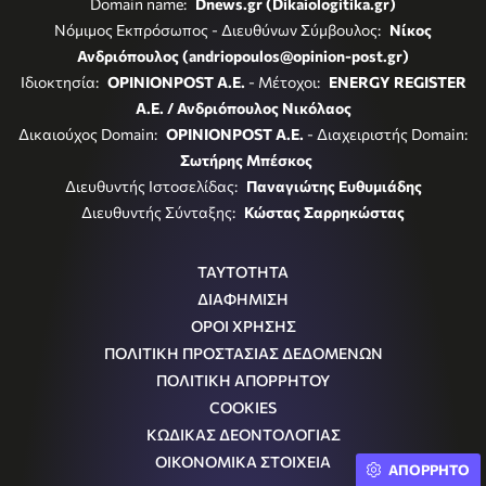
Domain name:
Dnews.gr (Dikaiologitika.gr)
Νόμιμος Εκπρόσωπος - Διευθύνων Σύμβουλος:
Νίκος
Ανδριόπουλος (andriopoulos@opinion-post.gr)
Ιδιοκτησία:
OPINIONPOST A.E.
- Μέτοχοι:
ENERGY REGISTER
Α.Ε. / Ανδριόπουλος Νικόλαος
Δικαιούχος Domain:
OPINIONPOST A.E.
- Διαχειριστής Domain:
Σωτήρης Μπέσκος
Διευθυντής Ιστοσελίδας:
Παναγιώτης Ευθυμιάδης
Διευθυντής Σύνταξης:
Κώστας Σαρρηκώστας
ΤΑΥΤΟΤΗΤΑ
ΔΙΑΦΗΜΙΣΗ
ΟΡΟΙ ΧΡΗΣΗΣ
ΠΟΛΙΤΙΚΗ ΠΡΟΣΤΑΣΙΑΣ ΔΕΔΟΜΕΝΩΝ
ΠΟΛΙΤΙΚΗ ΑΠΟΡΡΗΤΟΥ
COOKIES
ΚΩΔΙΚΑΣ ΔΕΟΝΤΟΛΟΓΙΑΣ
ΟΙΚΟΝΟΜΙΚΑ ΣΤΟΙΧΕΙΑ
ΑΠΟΡΡΗΤΟ