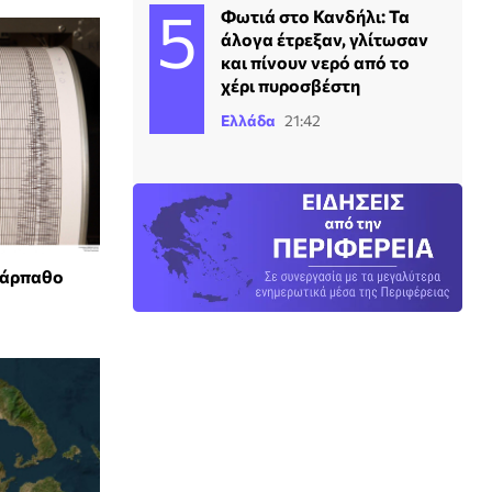
Φωτιά στο Κανδήλι: Τα
άλογα έτρεξαν, γλίτωσαν
και πίνουν νερό από το
χέρι πυροσβέστη
Ελλάδα
21:42
Κάρπαθο