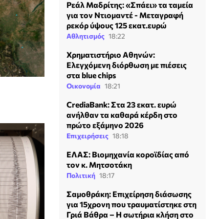
Ρεάλ Μαδρίτης: «Σπάει» τα ταμεία
για τον Ντιομαντέ - Μεταγραφή
ρεκόρ ύψους 125 εκατ.ευρώ
Αθλητισμός
18:22
Χρηματιστήριο Αθηνών:
Ελεγχόμενη διόρθωση με πιέσεις
στα blue chips
Οικονομία
18:21
CrediaBank: Στα 23 εκατ. ευρώ
ανήλθαν τα καθαρά κέρδη στο
πρώτο εξάμηνο 2026
Επιχειρήσεις
18:18
ΕΛΑΣ: Βιομηχανία κοροϊδίας από
τον κ. Μητσοτάκη
Πολιτική
18:17
Σαμοθράκη: Επιχείρηση διάσωσης
για 15χρονη που τραυματίστηκε στη
Γριά Βάθρα – Η σωτήρια κλήση στο