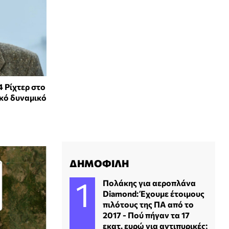
 Ρίχτερ στο
ικό δυναμικό
ΔΗΜΟΦΙΛΗ
Πολάκης για αεροπλάνα
Diamond: Έχουμε έτοιμους
πιλότους της ΠΑ από το
2017 - Πού πήγαν τα 17
εκατ. ευρώ για αντιπυρικές;