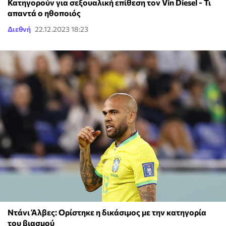
Κατηγορούν για σεξουαλική επίθεση τον Vin Diesel - Τι
απαντά ο ηθοποιός
Διεθνή
22.12.2023 18:23
Nτάνι Άλβες: Ορίστηκε η δικάσιμος με την κατηγορία
του βιασμού