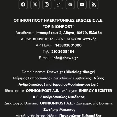
ΟΠΙΝΙΟΝ ΠΟΣΤ ΗΛΕΚΤΡΟΝΙΚΕΣ ΕΚΔΟΣΕΙΣ Α.Ε.
"OPINIONPOST"
Διεύθυνση:
Ιπποκράτους 2, Αθήνα, 10679, Ελλάδα
ΑΦΜ:
800961697
- ΔΟΥ:
ΚΕΦΟΔΕ Αττικής
ΑΡ. ΓΕΜΗ:
145803601000
Τηλ:
210 3608484
E-mail:
info@dnews.gr
Domain name:
Dnews.gr (Dikaiologitika.gr)
Νόμιμος Εκπρόσωπος - Διευθύνων Σύμβουλος:
Νίκος
Ανδριόπουλος (andriopoulos@opinion-post.gr)
Ιδιοκτησία:
OPINIONPOST A.E.
- Μέτοχοι:
ENERGY REGISTER
Α.Ε. / Ανδριόπουλος Νικόλαος
Δικαιούχος Domain:
OPINIONPOST A.E.
- Διαχειριστής Domain:
Σωτήρης Μπέσκος
Διευθυντής Ιστοσελίδας:
Παναγιώτης Ευθυμιάδης