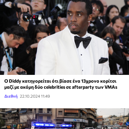
Ο Diddy κατηγορείται ότι βίασε ένα 13χρονο κορίτσι
μαζί με ακόμη δύο celebrities σε afterparty των VMAs
Διεθνή
22.10.2024 11:49