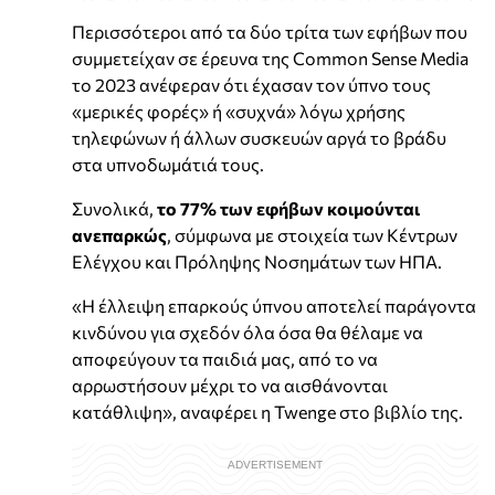
Περισσότεροι από τα δύο τρίτα των εφήβων που
συμμετείχαν σε έρευνα της Common Sense Media
το 2023 ανέφεραν ότι έχασαν τον ύπνο τους
«μερικές φορές» ή «συχνά» λόγω χρήσης
τηλεφώνων ή άλλων συσκευών αργά το βράδυ
στα υπνοδωμάτιά τους.
Συνολικά,
το 77% των εφήβων κοιμούνται
ανεπαρκώς
, σύμφωνα με στοιχεία των Κέντρων
Ελέγχου και Πρόληψης Νοσημάτων των ΗΠΑ.
«Η έλλειψη επαρκούς ύπνου αποτελεί παράγοντα
κινδύνου για σχεδόν όλα όσα θα θέλαμε να
αποφεύγουν τα παιδιά μας, από το να
αρρωστήσουν μέχρι το να αισθάνονται
κατάθλιψη», αναφέρει η Twenge στο βιβλίο της.