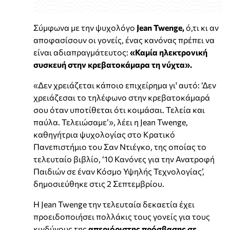
Σύμφωνα με την ψυχολόγο
Jean Twenge,
ό,τι κι αν
αποφασίσουν οι γονείς, ένας κανόνας πρέπει να
είναι αδιαπραγμάτευτος:
«Καμία ηλεκτρονική
συσκευή στην κρεβατοκάμαρα τη νύχτα».
«Δεν χρειάζεται κάποιο επιχείρημα γι' αυτό: ‘Δεν
χρειάζεσαι το τηλέφωνο στην κρεβατοκάμαρά
σου όταν υποτίθεται ότι κοιμάσαι. Τελεία και
παύλα. Τελειώσαμε’», λέει η Jean Twenge,
καθηγήτρια ψυχολογίας στο Κρατικό
Πανεπιστήμιο του Σαν Ντιέγκο, της οποίας το
τελευταίο βιβλίο, ‘10 Κανόνες για την Ανατροφή
Παιδιών σε έναν Κόσμο Υψηλής Τεχνολογίας’,
δημοσιεύθηκε στις 2 Σεπτεμβρίου.
Η Jean Twenge την τελευταία δεκαετία έχει
προειδοποιήσει πολλάκις τους γονείς για τους
κινδύνους της
απεριόριστης πρόσβασης σε