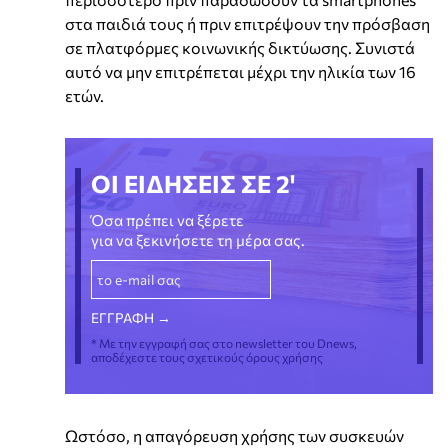
στα παιδιά τους ή πριν επιτρέψουν την πρόσβαση
σε πλατφόρμες κοινωνικής δικτύωσης. Συνιστά
αυτό να μην επιτρέπεται μέχρι την ηλικία των 16
ετών.
ΟΙ ΕΙΔΗΣΕΙΣ ΣΕ 2'
Όσα πρέπει να ξέρετε
για να ξεκινήσετε τη μέρα σας.
* Με την εγγραφή σας στο newsletter του Dnews,
αποδέχεστε τους σχετικούς όρους χρήσης
Ωστόσο, η απαγόρευση χρήσης των συσκευών