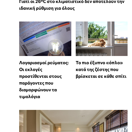
Γιατί οι 26°C στο κλιματιστικό δεν αποτελούν την
ιδανική ρύθμιση για όλους
Λογαριασμοί ρεύματος:
To πιο έξυπνο «όπλο»
Οι εκλογές
κατά της ζέστης που
προστίθενται στους
βρίσκεται σε κάθε σπίτι
παράγοντες που
διαμορφώνουν τα
τιμολόγια