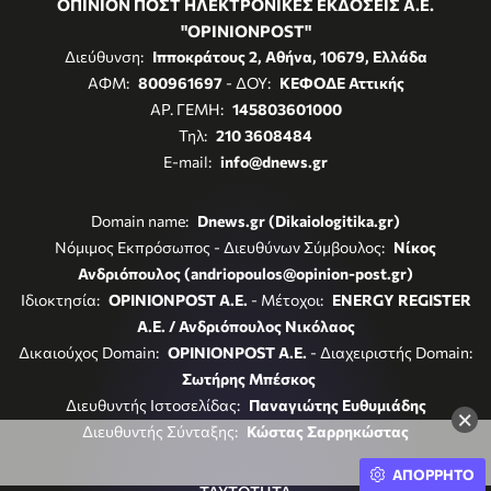
ΟΠΙΝΙΟΝ ΠΟΣΤ ΗΛΕΚΤΡΟΝΙΚΕΣ ΕΚΔΟΣΕΙΣ Α.Ε.
"OPINIONPOST"
Διεύθυνση:
Ιπποκράτους 2, Αθήνα, 10679, Ελλάδα
ΑΦΜ:
800961697
- ΔΟΥ:
ΚΕΦΟΔΕ Αττικής
ΑΡ. ΓΕΜΗ:
145803601000
Τηλ:
210 3608484
E-mail:
info@dnews.gr
Domain name:
Dnews.gr (Dikaiologitika.gr)
Νόμιμος Εκπρόσωπος - Διευθύνων Σύμβουλος:
Νίκος
Ανδριόπουλος (andriopoulos@opinion-post.gr)
Ιδιοκτησία:
OPINIONPOST A.E.
- Μέτοχοι:
ENERGY REGISTER
Α.Ε. / Ανδριόπουλος Νικόλαος
Δικαιούχος Domain:
OPINIONPOST A.E.
- Διαχειριστής Domain:
Σωτήρης Μπέσκος
Διευθυντής Ιστοσελίδας:
Παναγιώτης Ευθυμιάδης
×
Διευθυντής Σύνταξης:
Κώστας Σαρρηκώστας
ΑΠΟΡΡΗΤΟ