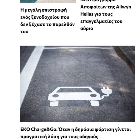
Αποφοίτων της Allwyn
Η μεγάλη επιστροφή
Hellas για τους
ενός ξενοδοχείου που
επαγγελματίες του
δεν ξέχασε το παρελθόν
αύριο
του
EKO Charge&Go: Όταν η δημόσια φόρτιση γίνεται
πραγματική λύση για τους οδηγούς