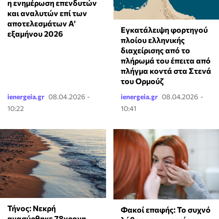
η ενημέρωση επενδυτών
και αναλυτών επί των
αποτελεσμάτων A’
Εγκατάλειψη φορτηγού
εξαμήνου 2026
πλοίου ελληνικής
διαχείρισης από το
πλήρωμά του έπειτα από
πλήγμα κοντά στα Στενά
του Ορμούζ
ienergeia.gr
08.04.2026 -
ienergeia.gr
08.04.2026 -
10:22
10:41
Τήνος: Νεκρή
Φακοί επαφής: Το συχνό
ανασύρθηκε 78χρονη