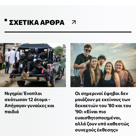
ΣΧΕΤΙΚΆ ΆΡΘΡΑ
Νιγηρία: Ένοπλοι
Οι σημερινοί έφηβοι δεν
σκότωσαν 12 άτομα -
μοιάζουν με εκείνους των
Απήγαγαν γυναίκες και
δεκαετιών του '80 και του
παιδιά
'90: «Είναι πιο
ευαισθητοποιημένοι,
αλλά ζουν υπό καθεστώς
συνεχούς έκθεσης»