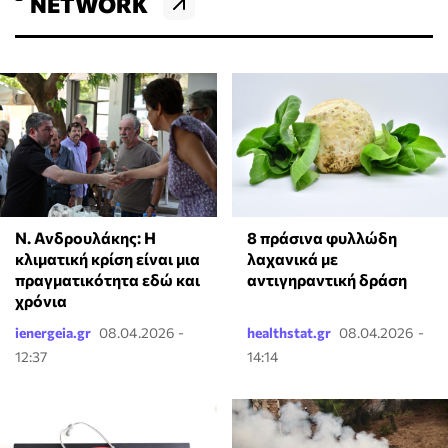
NETWORK
Ν. Ανδρουλάκης: Η
8 πράσινα φυλλώδη
κλιματική κρίση είναι μια
λαχανικά με
πραγματικότητα εδώ και
αντιγηραντική δράση
χρόνια
ienergeia.gr
08.04.2026 -
healthstat.gr
08.04.2026 -
12:37
14:14