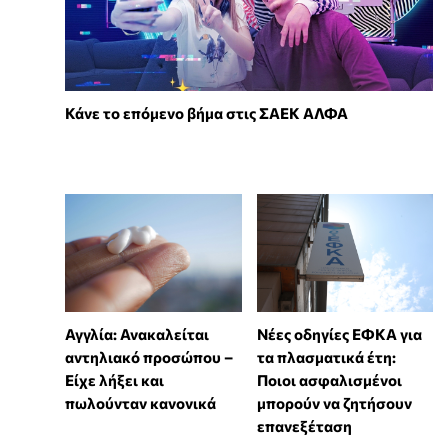
Κάνε το επόμενο βήμα στις ΣΑΕΚ ΑΛΦΑ
Αγγλία: Ανακαλείται
Νέες οδηγίες ΕΦΚΑ για
αντηλιακό προσώπου –
τα πλασματικά έτη:
Είχε λήξει και
Ποιοι ασφαλισμένοι
πωλούνταν κανονικά
μπορούν να ζητήσουν
επανεξέταση