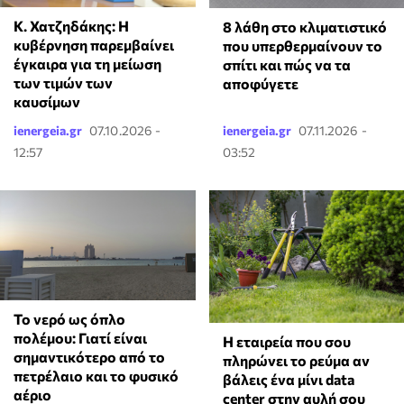
Κ. Χατζηδάκης: Η
8 λάθη στο κλιματιστικό
κυβέρνηση παρεμβαίνει
που υπερθερμαίνουν το
έγκαιρα για τη μείωση
σπίτι και πώς να τα
των τιμών των
αποφύγετε
καυσίμων
ienergeia.gr
07.10.2026 -
ienergeia.gr
07.11.2026 -
12:57
03:52
Το νερό ως όπλο
πολέμου: Γιατί είναι
Η εταιρεία που σου
σημαντικότερο από το
πληρώνει το ρεύμα αν
πετρέλαιο και το φυσικό
βάλεις ένα μίνι data
αέριο
center στην αυλή σου