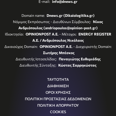
E-mail:
info@dnews.gr
Domain name:
Dnews.gr (Dikaiologitika.gr)
Νόμιμος Εκπρόσωπος - Διευθύνων Σύμβουλος:
Νίκος
Ανδριόπουλος (andriopoulos@opinion-post.gr)
Ιδιοκτησία:
OPINIONPOST A.E.
- Μέτοχοι:
ENERGY REGISTER
Α.Ε. / Ανδριόπουλος Νικόλαος
Δικαιούχος Domain:
OPINIONPOST A.E.
- Διαχειριστής Domain:
Σωτήρης Μπέσκος
Διευθυντής Ιστοσελίδας:
Παναγιώτης Ευθυμιάδης
Διευθυντής Σύνταξης:
Κώστας Σαρρηκώστας
ΤΑΥΤΟΤΗΤΑ
ΔΙΑΦΗΜΙΣΗ
ΟΡΟΙ ΧΡΗΣΗΣ
ΠΟΛΙΤΙΚΗ ΠΡΟΣΤΑΣΙΑΣ ΔΕΔΟΜΕΝΩΝ
ΠΟΛΙΤΙΚΗ ΑΠΟΡΡΗΤΟΥ
COOKIES