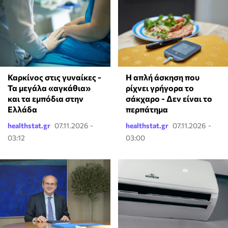
Καρκίνος στις γυναίκες -
Η απλή άσκηση που
Τα μεγάλα «αγκάθια»
ρίχνει γρήγορα το
και τα εμπόδια στην
σάκχαρο - Δεν είναι το
Ελλάδα
περπάτημα
healthstat.gr
07.11.2026 -
healthstat.gr
07.11.2026 -
03:12
03:00