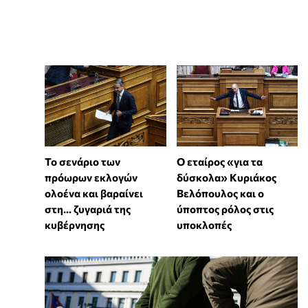
Το σενάριο των
Ο εταίρος «για τα
πρόωρων εκλογών
δύσκολα» Κυριάκος
ολοένα και βαραίνει
Βελόπουλος και ο
στη… ζυγαριά της
ύποπτος ρόλος στις
κυβέρνησης
υποκλοπές