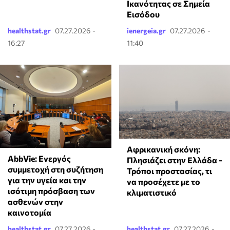
Ικανότητας σε Σημεία
Εισόδου
healthstat.gr
07.27.2026 -
ienergeia.gr
07.27.2026 -
16:27
11:40
Αφρικανική σκόνη:
AbbVie: Ενεργός
Πλησιάζει στην Ελλάδα -
συμμετοχή στη συζήτηση
Τρόποι προστασίας, τι
για την υγεία και την
να προσέχετε με το
ισότιμη πρόσβαση των
κλιματιστικό
ασθενών στην
καινοτομία
healthstat.gr
07.27.2026 -
healthstat.gr
07.27.2026 -