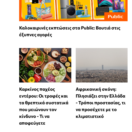
Καλοκαιρινές εκπτώσεις στα Public: Βουτιά στις
έξυπνες αγορές
Καρκίνος παχέος
Αφρικανική σκόνη:
εντέρου: Οι τροφές και
Πλησιάζει στην Ελλάδα
τα θρεπτικά συστατικά
- Τρόποι προστασίας, τι
που μειώνουν τον
να προσέχετε με το
κίνδυνο - Τι να
κλιματιστικό
αποφεύγετε