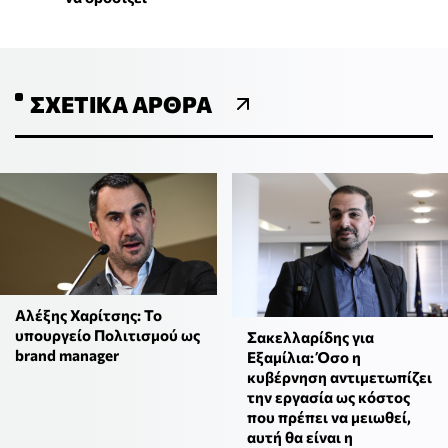
ΣΧΕΤΙΚΆ ΆΡΘΡΑ
Αλέξης Χαρίτσης: Το
υπουργείο Πολιτισμού ως
Σακελλαρίδης για
brand manager
Εξαμίλια: Όσο η
κυβέρνηση αντιμετωπίζει
την εργασία ως κόστος
που πρέπει να μειωθεί,
αυτή θα είναι η