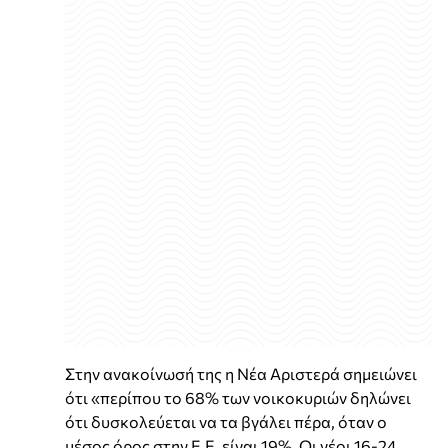
Στην ανακοίνωσή της η Νέα Αριστερά σημειώνει
ότι «περίπου το 68% των νοικοκυριών δηλώνει
ότι δυσκολεύεται να τα βγάλει πέρα, όταν ο
μέσος όρος στην Ε.Ε. είναι 19%. Οι νέοι 16-24