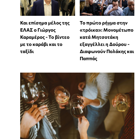
Και επίσημα μέλος της
Το πρώτο ρήγμα στην
ΕΛΑΣ ο Γιώργος
«τρόικα»: Μονομέτωπο
Καραμέρος - Το βίντεο
κατά Μητσοτάκη
με το καράβι και το
εξαγγέλλει η Δούρου -
ταξίδι
Διαφωνούν Πολάκης και
Παππάς