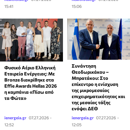
15:41
15:06
Συνάντηση
Φυσικό Αέριο Ελληνική
Θεοδωρικάκου –
Εταιρεία Ενέργειας: Με
Μπρατάκου: Στο
Bronze διακρίθηκε στα
επίκεντρο η ενίσχυση
Effie Awards Hellas 2026
της μικρομεσαίας
η καμπάνια «Πίσω από
επιχειρηματικότητας και
τα Φώτα»
της μεσαίας τάξης
ενόψει ΔΕΘ
ienergeia.gr
07.27.2026 -
ienergeia.gr
07.27.2026 -
12:52
12:05