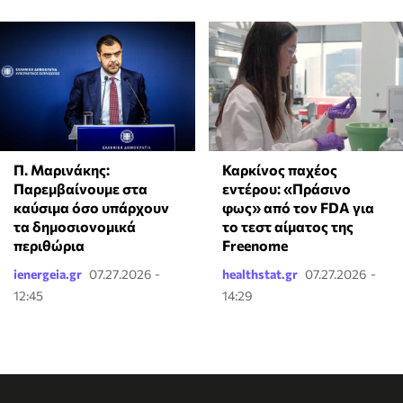
Π. Μαρινάκης:
Καρκίνος παχέος
Παρεμβαίνουμε στα
εντέρου: «Πράσινο
καύσιμα όσο υπάρχουν
φως» από τον FDA για
τα δημοσιονομικά
το τεστ αίματος της
περιθώρια
Freenome
ienergeia.gr
07.27.2026 -
healthstat.gr
07.27.2026 -
12:45
14:29