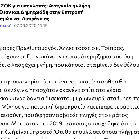
ΣΟΚ για υποκλοπές: Αναγκαία η κλήση
ίλιαν και Δημητριάδη στην Επιτροπή
σμών και Διαφάνειας
ιτική
07.06.2026 15:19
 φορές Πρωθυπουργός. Άλλες τόσες ο κ. Τσίπρας.
ετύχουν τι; Για να κάνουν περισσότερη ζημιά από όση
τι ο λαός έχει μνήμη, που κάποιοι στα μίντια δεν θέλο
α την οικονομία- ότι με ένα νόμο και ένα άρθρο θα
. Δεν έγινε. Υποσχόταν «κανένα σπίτι στα χέρια
«κόκκινα» δάνεια δισεκατομμυρίων ευρώ στα funds, π
 Μίλησε για ποιοτική δημοκρατία και είχαμε τεράστιε
ικαιοσύνη, που άφησαν σοβαρές πληγές στο κράτος
του κ. Μητσοτάκη το 2019, ο οποίος υποσχέθηκε ότι τα
ερη ζωή είναι μπροστά. Ότι θα επουλώσει όποια πλήγμα