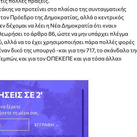
 τις πολλές πράξεις.
τάκης να προτείνει στο πλαίσιο της συνταγματικής
 τον Πρόεδρο της Δημοκρατίας, αλλά ο κεντρικός
Δεν δέχομαι να λέει η Νέα Δημοκρατία ότι «ναι»
αθεωρήσει το άρθρο 86, ώστε να μην υπάρχει πλέγμα
, αλλά να το έχει χρησιμοποιήσει πάρα πολλές φορές
έναν δικό της υπουργό -και για την 717, το σκάνδαλο τη
εμπών, και για τον ΟΠΕΚΕΠΕ και για τόσα άλλα»
ΗΣΕΙΣ ΣΕ 2'
να ξέρετε
νήσετε τη μέρα σας.
φή σας στο newsletter του Dnews, αποδέχεστε