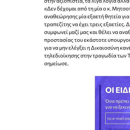
στην αξιοπιστία, τα λίγα λόγια αλλά
«Δεν δέχομαι από τη μία ο κ. Μητσο
αναθεώρησης μία εξαετή θητεία για
τραπεζίτης να έχει τρεις εξαετίες. 
συμφωνεί μαζί μας και θέλει να αν
προστασίας του εκάστοτε υπουργού
για να μην ελέγξει η Δικαιοσύνη καν
τηλεδιοίκησης στην τραγωδία των Τ
σημείωσε.
ΟΙ ΕΙΔ
Όσα πρέπει 
για να ξεκι
* Με την εγγρα