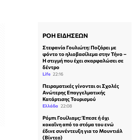
ΡΟΗ ΕΙΔΗΣΕΩΝ
Στεφανία Γουλιώτη: Ποζάρει με
φόντο το ηλιοβασίλεμα στην Τήνο –
Η στιγμή που έχει σκαρφαλώσει σε
δέντρο
Life
22:16
Πειραματικές γίνονται οι Σχολές
Ανώτερης Επαγγελματικής
Κατάρτισης Τουρισμού
Ελλάδα
22:08
Ρόμπι Γουίλιαμς: Έπεσε ή όχι
κοκαΐνη από το στόμα του ενώ
έδινε συνέντευξη για το Μουντιάλ
(Βίντεο)