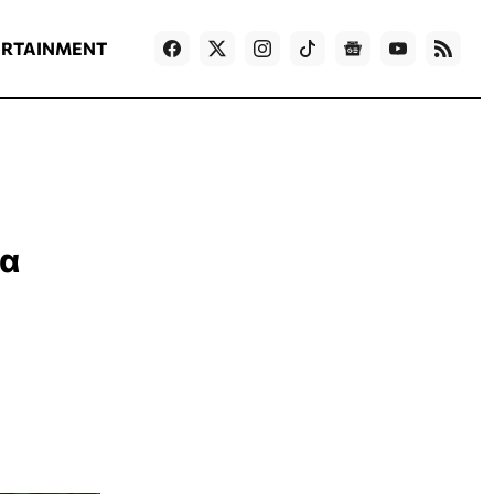
ΡΟΗ ΕΙΔΗΣΕΩΝ
T
NEWS IN ENGLISH
Games
ERTAINMENT
να