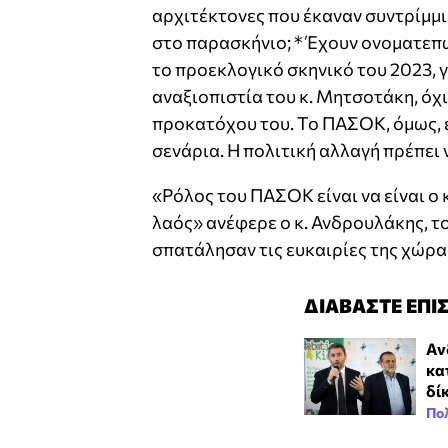
αρχιτέκτονες που έκαναν συντρίμμι
στο παρασκήνιο; * Έχουν ονοματεπ
το προεκλογικό σκηνικό του 2023, γ
αναξιοπιστία του κ. Μητσοτάκη, όχι 
προκατόχου του. Το ΠΑΣΟΚ, όμως, ε
σενάρια. Η πολιτική αλλαγή πρέπει ν
«Ρόλος του ΠΑΣΟΚ είναι να είναι ο 
λαός» ανέφερε ο κ. Ανδρουλάκης, το
σπατάλησαν τις ευκαιρίες της χώρα
ΔΙΑΒΑΣΤΕ ΕΠΙ
Αν
κα
δί
Πολ