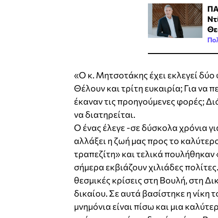
ΠΑ
Ντ
Θε
Πολ
«Ο κ. Μητσοτάκης έχει εκλεγεί δύο
Θέλουν και τρίτη ευκαιρία; Για να π
έκαναν τις προηγούμενες φορές; Διό
να διατηρείται.
Ο ένας έλεγε -σε δύσκολα χρόνια γι
αλλάξει η ζωή μας προς το καλύτερο
τραπεζίτη» και τελικά πουλήθηκαν 
σήμερα εκβιάζουν χιλιάδες πολίτες.
θεσμικές κρίσεις στη Βουλή, στη Δ
δικαίου. Σε αυτά βασίστηκε η νίκη 
μνημόνια είναι πίσω και μια καλύτ