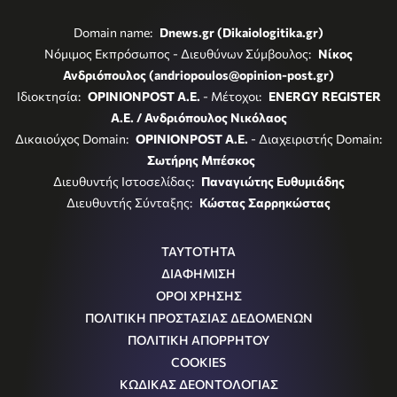
Domain name:
Dnews.gr (Dikaiologitika.gr)
Νόμιμος Εκπρόσωπος - Διευθύνων Σύμβουλος:
Νίκος
Ανδριόπουλος (andriopoulos@opinion-post.gr)
Ιδιοκτησία:
OPINIONPOST A.E.
- Μέτοχοι:
ENERGY REGISTER
Α.Ε. / Ανδριόπουλος Νικόλαος
Δικαιούχος Domain:
OPINIONPOST A.E.
- Διαχειριστής Domain:
Σωτήρης Μπέσκος
Διευθυντής Ιστοσελίδας:
Παναγιώτης Ευθυμιάδης
Διευθυντής Σύνταξης:
Κώστας Σαρρηκώστας
ΤΑΥΤΟΤΗΤΑ
ΔΙΑΦΗΜΙΣΗ
ΟΡΟΙ ΧΡΗΣΗΣ
ΠΟΛΙΤΙΚΗ ΠΡΟΣΤΑΣΙΑΣ ΔΕΔΟΜΕΝΩΝ
ΠΟΛΙΤΙΚΗ ΑΠΟΡΡΗΤΟΥ
COOKIES
ΚΩΔΙΚΑΣ ΔΕΟΝΤΟΛΟΓΙΑΣ