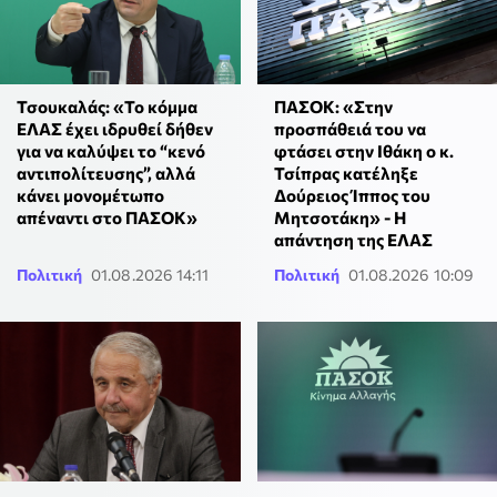
Τσουκαλάς: «Το κόμμα
ΠΑΣΟΚ: «Στην
ΕΛΑΣ έχει ιδρυθεί δήθεν
προσπάθειά του να
για να καλύψει το “κενό
φτάσει στην Ιθάκη ο κ.
αντιπολίτευσης”, αλλά
Τσίπρας κατέληξε
κάνει μονομέτωπο
Δούρειος Ίππος του
απέναντι στο ΠΑΣΟΚ»
Μητσοτάκη» - Η
απάντηση της ΕΛΑΣ
Πολιτική
01.08.2026 14:11
Πολιτική
01.08.2026 10:09