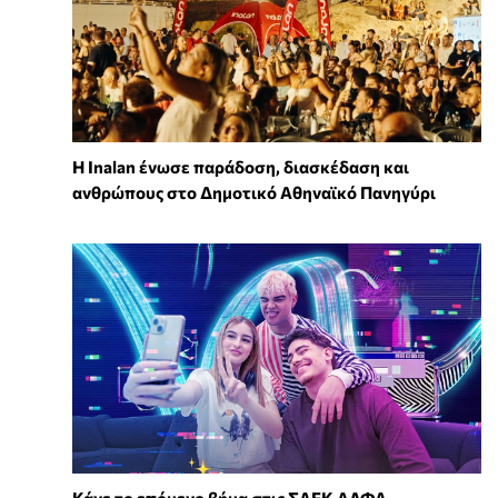
Η Inalan ένωσε παράδοση, διασκέδαση και
ανθρώπους στο Δημοτικό Αθηναϊκό Πανηγύρι
Κάνε το επόμενο βήμα στις ΣΑΕΚ ΑΛΦΑ