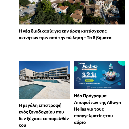
Η νέα διαδικασία για την άρση κατάσχεσης
ακινήτων πριν από την πώληση - Τα 8 βήματα
Νέο Πρόγραμμα
Αποφοίτων της Allwyn
Η μεγάλη επιστροφή
Hellas για τους
ενός ξενοδοχείου που
επαγγελματίες του
δεν ξέχασε το παρελθόν
αύριο
του