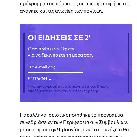
πρόγραμμα του κόμματος σε άμεση επαφή με τις
ανάγκες και τις αγωνίες των πολιτών.
ΟΙ ΕΙΔΗΣΕΙΣ ΣΕ 2'
Όσα πρέπει να ξέρετε
για να ξεκινήσετε τη μέρα σας.
* Με την εγγραφή σας στο newsletter του Dnews,
αποδέχεστε τους σχετικούς όρους χρήσης
Παράλληλα, οριστικοποιήθηκε το πρόγραμμα
συνεδριάσεων των Περιφερειακών Συμβουλίων,
με αφετηρία την 9η Ιουνίου, ενώ στη συνέχεια θα
προχωρήσει και η συγκρότηση των επιτροπών