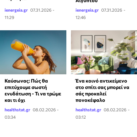
Αιγύπτου
ienergeia.gr
07.31.2026 -
ienergeia.gr
07.31.2026 -
11:29
12:46
Ένα κοινό αντικείμενο
Καύσωνας: Πώς θα
στο σπίτι σας μπορεί να
επιτύχουμε σωστή
σάς προκαλεί
ενυδάτωση - Τι να τρώμε
πονοκέφαλο
και τι όχι
healthstat.gr
08.02.2026 -
healthstat.gr
08.02.2026 -
03:34
03:12