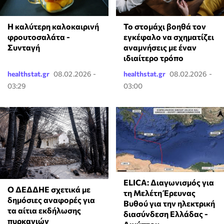
Η καλύτερη καλοκαιρινή
Το στομάχι βοηθά τον
φρουτοσαλάτα -
εγκέφαλο να σχηματίζει
Συνταγή
αναμνήσεις με έναν
ιδιαίτερο τρόπο
healthstat.gr
08.02.2026 -
healthstat.gr
08.02.2026 -
03:29
03:00
ELICA: Διαγωνισμός για
Ο ΔΕΔΔΗΕ σχετικά με
τη Μελέτη Έρευνας
δημόσιες αναφορές για
Βυθού για την ηλεκτρική
τα αίτια εκδήλωσης
διασύνδεση Ελλάδας -
πυρκαγιών