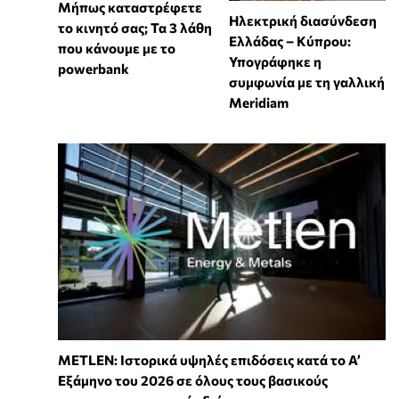
Μήπως καταστρέφετε
Ηλεκτρική διασύνδεση
το κινητό σας; Τα 3 λάθη
Ελλάδας – Κύπρου:
που κάνουμε με το
Υπογράφηκε η
powerbank
συμφωνία με τη γαλλική
Meridiam
METLEN: Ιστορικά υψηλές επιδόσεις κατά το Α’
Εξάμηνο του 2026 σε όλους τους βασικούς