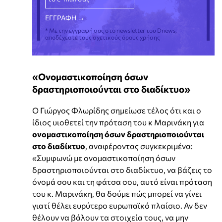
* Με την εγγραφή σας στο newsletter του Dnews,
αποδέχεστε τους σχετικούς όρους χρήσης
«Ονομαστικοποίηση όσων
δραστηριοποιούνται στο διαδίκτυο»
Ο Γιώργος Φλωρίδης σημείωσε τέλος ότι και ο
ίδιος υιοθετεί την πρόταση του κ Μαρινάκη για
ονομαστικοποίηση όσων δραστηριοποιούνται
στο διαδίκτυο
, αναφέροντας συγκεκριμένα:
«Συμφωνώ με ονομαστικοποίηση όσων
δραστηριοποιούνται στο διαδίκτυο, να βάζεις το
όνομά σου και τη φάτσα σου, αυτό είναι πρόταση
του κ. Μαρινάκη, θα δούμε πώς μπορεί να γίνει
γιατί θέλει ευρύτερο ευρωπαϊκό πλαίσιο. Αν δεν
θέλουν να βάλουν τα στοιχεία τους, να μην