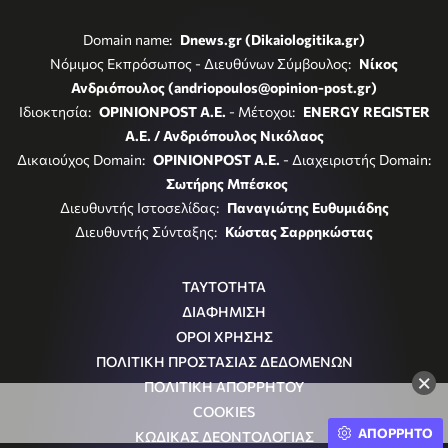
Domain name:
Dnews.gr (Dikaiologitika.gr)
Νόμιμος Εκπρόσωπος - Διευθύνων Σύμβουλος:
Νίκος
Ανδριόπουλος (andriopoulos@opinion-post.gr)
Ιδιοκτησία:
OPINIONPOST A.E.
- Μέτοχοι:
ENERGY REGISTER
Α.Ε. / Ανδριόπουλος Νικόλαος
Δικαιούχος Domain:
OPINIONPOST A.E.
- Διαχειριστής Domain:
Σωτήρης Μπέσκος
Διευθυντής Ιστοσελίδας:
Παναγιώτης Ευθυμιάδης
Διευθυντής Σύνταξης:
Κώστας Σαρρηκώστας
ΤΑΥΤΟΤΗΤΑ
ΔΙΑΦΗΜΙΣΗ
ΟΡΟΙ ΧΡΗΣΗΣ
ΠΟΛΙΤΙΚΗ ΠΡΟΣΤΑΣΙΑΣ ΔΕΔΟΜΕΝΩΝ
×
ΠΟΛΙΤΙΚΗ ΑΠΟΡΡΗΤΟΥ
COOKIES
ΑΠΟΡΡΗΤΟ
ΚΩΔΙΚΑΣ ΔΕΟΝΤΟΛΟΓΙΑΣ