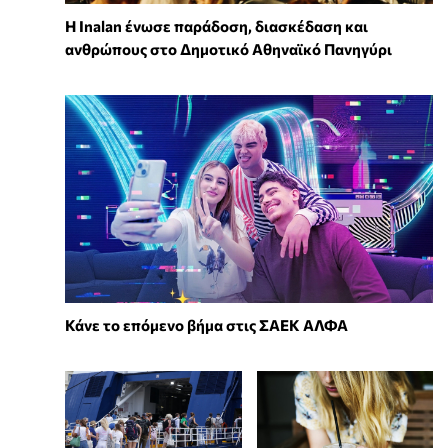
Η Inalan ένωσε παράδοση, διασκέδαση και
ανθρώπους στο Δημοτικό Αθηναϊκό Πανηγύρι
Κάνε το επόμενο βήμα στις ΣΑΕΚ ΑΛΦΑ