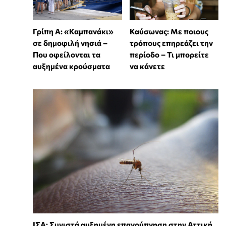
Γρίπη Α: «Καμπανάκι»
Καύσωνας: Με ποιους
σε δημοφιλή νησιά –
τρόπους επηρεάζει την
Που οφείλονται τα
περίοδο – Τι μπορείτε
αυξημένα κρούσματα
να κάνετε
ΙΣΑ: Συνιστά αυξημένη επαγρύπνηση στην Αττική