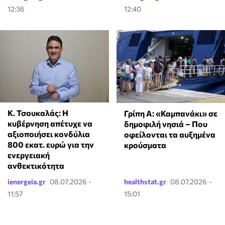
12:36
12:40
Κ. Τσουκαλάς: Η
Γρίπη Α: «Καμπανάκι» σε
κυβέρνηση απέτυχε να
δημοφιλή νησιά – Που
αξιοποιήσει κονδύλια
οφείλονται τα αυξημένα
800 εκατ. ευρώ για την
κρούσματα
ενεργειακή
ανθεκτικότητα
ienergeia.gr
08.07.2026 -
healthstat.gr
08.07.2026 -
11:57
15:01