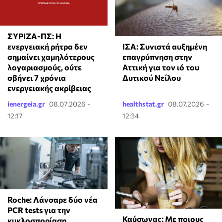
ΣΥΡΙΖΑ-ΠΣ: Η
ΙΣΑ: Συνιστά αυξημένη
ενεργειακή ρήτρα δεν
επαγρύπνηση στην
σημαίνει χαμηλότερους
Αττική για τον ιό του
λογαριασμούς, ούτε
Δυτικού Νείλου
σβήνει 7 χρόνια
ενεργειακής ακρίβειας
ienergeia.gr
08.07.2026 -
healthstat.gr
08.07.2026 -
12:17
12:34
Roche: Λάνσαρε δύο νέα
PCR tests για την
Καύσωνας: Με ποιους
κυκλοσπορίαση