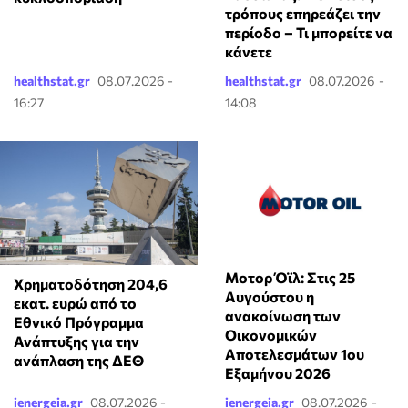
τρόπους επηρεάζει την
περίοδο – Τι μπορείτε να
κάνετε
healthstat.gr
08.07.2026 -
healthstat.gr
08.07.2026 -
16:27
14:08
Μοτορ Όϊλ: Στις 25
Χρηματοδότηση 204,6
Αυγούστου η
εκατ. ευρώ από το
ανακοίνωση των
Εθνικό Πρόγραμμα
Οικονομικών
Ανάπτυξης για την
Αποτελεσμάτων 1ου
ανάπλαση της ΔΕΘ
Εξαμήνου 2026
ienergeia.gr
08.07.2026 -
ienergeia.gr
08.07.2026 -