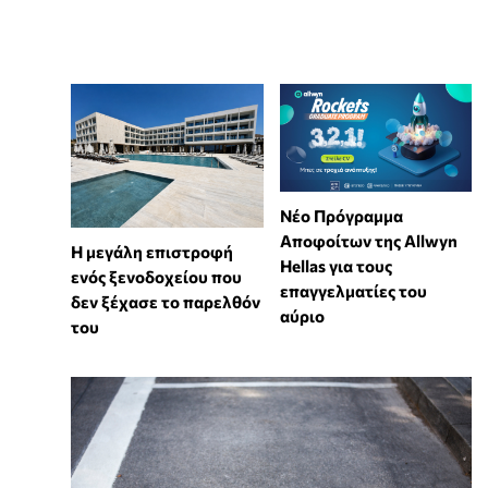
Νέο Πρόγραμμα
Αποφοίτων της Allwyn
Η μεγάλη επιστροφή
Hellas για τους
ενός ξενοδοχείου που
επαγγελματίες του
δεν ξέχασε το παρελθόν
αύριο
του