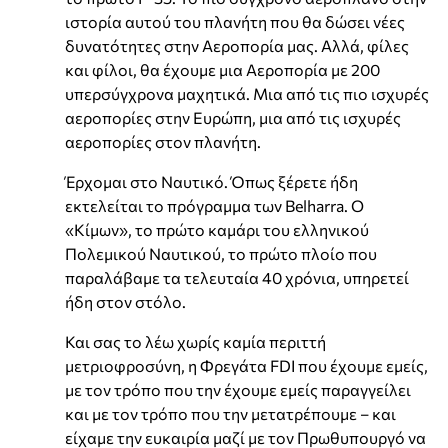
ιστορία αυτού του πλανήτη που θα δώσει νέες
δυνατότητες στην Αεροπορία μας. Αλλά, φίλες
και φίλοι, θα έχουμε μια Αεροπορία με 200
υπερσύγχρονα μαχητικά. Μια από τις πιο ισχυρές
αεροπορίες στην Ευρώπη, μια από τις ισχυρές
αεροπορίες στον πλανήτη.
Έρχομαι στο Ναυτικό. Όπως ξέρετε ήδη
εκτελείται το πρόγραμμα των Belharra. Ο
«Κίμων», το πρώτο καμάρι του ελληνικού
Πολεμικού Ναυτικού, το πρώτο πλοίο που
παραλάβαμε τα τελευταία 40 χρόνια, υπηρετεί
ήδη στον στόλο.
Και σας το λέω χωρίς καμία περιττή
μετριοφροσύνη, η Φρεγάτα FDI που έχουμε εμείς,
με τον τρόπο που την έχουμε εμείς παραγγείλει
και με τον τρόπο που την μετατρέπουμε – και
είχαμε την ευκαιρία μαζί με τον Πρωθυπουργό να