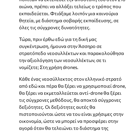
αιώνα, πρέπει να αλλάξει τελείως ο τρόπος που
εκπαιδεύεται. Φτιάξαμε λοιπόν μια καινούρια
θητεία, με διάστημα σοβαρής εκπαίδευσης, σε
όλες τις σύγχρονες δυνατότητες.
Τώρα, πριν έρθω εδώ για τη δική μας
συγκέντρωση, ήμουνα στην Άσσηρο σε
στρατόπεδο νεοσυλλέκτων και παρακολούθησα
την αξιολόγηση των νεοσυλλέκτων, σε τι
νομίζετε; Στη χρήση drones.
Κάθε ένας νεοσύλλεκτος στον ελληνικό στρατό
από εδώ και πέρα θα ξέρει να χρησιμοποιεί drone,
θα ξέρει να εκμεταλλεύεται αντί-drone θα ξέρει
τις σύγχρονες μεθόδους, θα αποκτά σύγχρονες
δεξιότητες. Οι δεξιότητες αυτές θα
πιστοποιούνται ώστε να του είναι χρήσιμες στην
οικονομία, ώστε να μπορεί να προσφέρει στην
αγορά όταν θα τελειώνει το διάστημα της