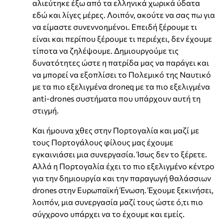
αλιεύτηκε έξω από τα ελληνικά χωρικά ύδατα
εδώ και λίγες μέρες. Λοιπόν, ακούτε να σας πω για
να είμαστε συνεννοημένοι. Επειδή ξέρουμε τι
είναι και περίπου ξέρουμε τι περιέχει, δεν έχουμε
τίποτα να ζηλέψουμε. Δημιουργούμε τις
δυνατότητες ώστε η πατρίδα μας να παράγει και
να μπορεί να εξοπλίσει το Πολεμικό της Ναυτικό
με τα πιο εξελιγμένα droneq με τα πιο εξελιγμένα
anti-drones συστήματα που υπάρχουν αυτή τη
στιγμή.
Και ήμουνα χθες στην Πορτογαλία και μαζί με
τους Πορτογάλους φίλους μας έχουμε
εγκαινιάσει μια συνεργασία. Ίσως δεν το ξέρετε.
Αλλά η Πορτογαλία έχει το πιο εξελιγμένο κέντρο
για την δημιουργία και την παραγωγή θαλάσσιων
drones στην Ευρωπαϊκή Ένωση. Έχουμε ξεκινήσει,
λοιπόν, μια συνεργασία μαζί τους ώστε ό,τι πιο
σύγχρονο υπάρχει να το έχουμε και εμείς.