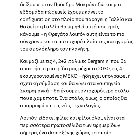
δείξουμε στον Πρόεδρο Μακρόν εδώ και μια
εβδομάδα πώς εμείς έχουμε κάνει το
configuration στο πλοίο που παράγει η Γαλλία και
θα δείτε η Γαλλία θα μιμηθεί αυτό που εμείς
κάνουμε – η Φρεγάτα λοιπόν αυτή είναι το πιο
σύγχρονο και το πιο ισχυρό πλοίο της κατηγορίας
του σε ολόκληρο τον πλανήτη.
Και μαζί με τις 4, 2+2 ιταλικές Bergamini που θα
αποκτήσει η πατρίδα μας μέχρι το 2030, τις 4
εκσυγχρονισμένες ΜΕΚΟ – ήδη έχει υπογραφεί η
σχετική σύμβαση και θα γίνει στα ναυπηγεία
Σκαραμαγκά – θα έχουμε τον ισχυρότερο στόλο
που είχαμε ποτέ. Ένα στόλο, όμως, ο οποίος θα
απορροφά και τις νέες τεχνολογίες.
Λοιπόν, είδατε, φίλες και φίλοι όλοι, είναι στα
περισσότερα πρωτοσέλιδα των εφημερίδων
σήμερα, ένα drone ξένης χώρας το οποίο