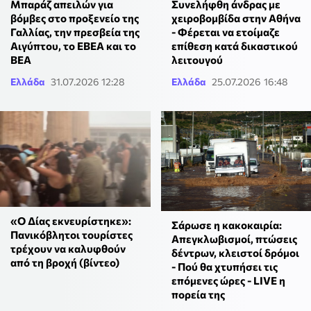
Μπαράζ απειλών για
Συνελήφθη άνδρας με
βόμβες στο προξενείο της
χειροβομβίδα στην Αθήνα
Γαλλίας, την πρεσβεία της
- Φέρεται να ετοίμαζε
Αιγύπτου, το ΕΒΕΑ και το
επίθεση κατά δικαστικού
ΒΕΑ
λειτουγού
Ελλάδα
31.07.2026 12:28
Ελλάδα
25.07.2026 16:48
«Ο Δίας εκνευρίστηκε»:
Σάρωσε η κακοκαιρία:
Πανικόβλητοι τουρίστες
Απεγκλωβισμοί, πτώσεις
τρέχουν να καλυφθούν
δέντρων, κλειστοί δρόμοι
από τη βροχή (βίντεο)
- Πού θα χτυπήσει τις
επόμενες ώρες - LIVE η
πορεία της