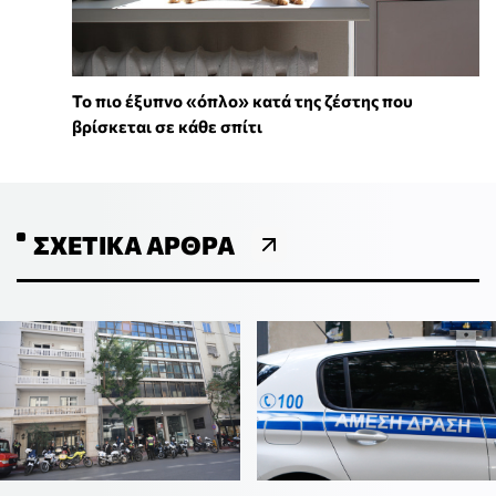
To πιο έξυπνο «όπλο» κατά της ζέστης που
βρίσκεται σε κάθε σπίτι
ΣΧΕΤΙΚΆ ΆΡΘΡΑ