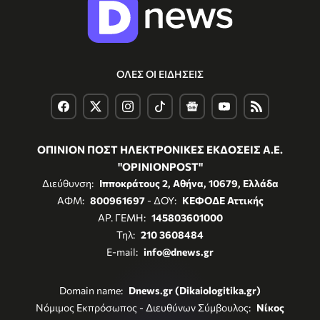
ΟΛΕΣ ΟΙ ΕΙΔΗΣΕΙΣ
ΟΠΙΝΙΟΝ ΠΟΣΤ ΗΛΕΚΤΡΟΝΙΚΕΣ ΕΚΔΟΣΕΙΣ Α.Ε.
"OPINIONPOST"
Διεύθυνση:
Ιπποκράτους 2, Αθήνα, 10679, Ελλάδα
ΑΦΜ:
800961697
- ΔΟΥ:
ΚΕΦΟΔΕ Αττικής
ΑΡ. ΓΕΜΗ:
145803601000
Τηλ:
210 3608484
E-mail:
info@dnews.gr
Domain name:
Dnews.gr (Dikaiologitika.gr)
Νόμιμος Εκπρόσωπος - Διευθύνων Σύμβουλος:
Νίκος