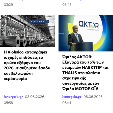
03:29
03:48
Η Viohalco καταγράφει
Όμιλος AKTOR:
ισχυρές επιδόσεις το
Εξαγορά του 75% των
πρώτο εξάμηνο του
εταιρειών ΗΛΕΚΤΩΡ και
2026 με αυξημένα έσοδα
THALIS στο πλαίσιο
και βελτιωμένη
στρατηγικής
κερδοφορία
συνεργασίας με τον
Όμιλο ΜΟΤΟΡ ΟΪΛ
ienergeia.gr
08.06.2026 -
ienergeia.gr
08.06.2026 -
05:58
06:41