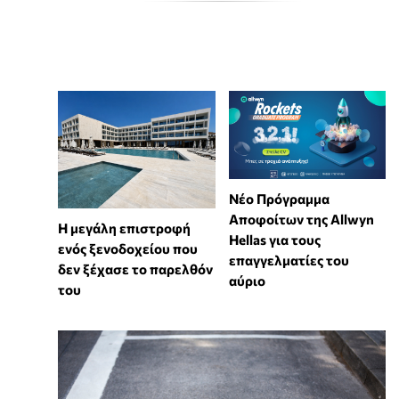
Νέο Πρόγραμμα
Αποφοίτων της Allwyn
Η μεγάλη επιστροφή
Hellas για τους
ενός ξενοδοχείου που
επαγγελματίες του
δεν ξέχασε το παρελθόν
αύριο
του