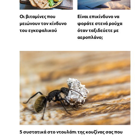
Οι βιταμίνες που
⁠Είναι επικίνδυνο να
μειώνουν τον κίνδυνο
φοράτε στενά ρούχα
του εγκεφαλικού
όταν ταξιδεύετε με
αεροπλάνο;
⁠5 συστατικά στο ντουλάπι της κουζίνας σας που