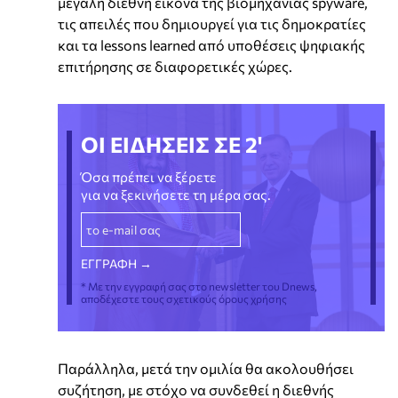
μεγάλη διεθνή εικόνα της βιομηχανίας spyware,
τις απειλές που δημιουργεί για τις δημοκρατίες
και τα lessons learned από υποθέσεις ψηφιακής
επιτήρησης σε διαφορετικές χώρες.
ΟΙ ΕΙΔΗΣΕΙΣ ΣΕ 2'
Όσα πρέπει να ξέρετε
για να ξεκινήσετε τη μέρα σας.
* Με την εγγραφή σας στο newsletter του Dnews,
αποδέχεστε τους σχετικούς όρους χρήσης
Παράλληλα, μετά την ομιλία θα ακολουθήσει
συζήτηση, με στόχο να συνδεθεί η διεθνής