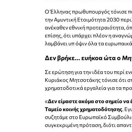
Ο Έλληνας πρωθυπουργός τόνισε πως
την Αμυντική Ετοιμότητα 2030 περ
ανέκαθεν εθνική προτεραιότητα, όπ
επίσης, ότι υπάρχει πλέον η αναγνώ
λαμβάνει υπ όψιν όλα τα ευρωπαικ
Δεν βρήκε... ευήκοα ώτα ο Μ
Σε ερώτηση για την ιδέα του περί ε
Κυριάκος Μητσοτάκης τόνισε ότι στ
χρηματοδοτικά εργαλεία για τα πρ
«
Δεν είμαστε ακόμα στο σημείο να 
Ταμείο κοινής χρηματοδότησης
. Ε
συζητάμε στο Ευρωπαϊκό Συμβούλιο,
συγκεκριμένη πρόταση, διότι απαντ