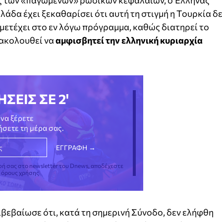
ς των «παγωμένων» ρωσικών κεφαλαίων, ο Έλληνας
άδα έχει ξεκαθαρίσει ότι αυτή τη στιγμή η Τουρκία δ
μμετέχει στο εν λόγω πρόγραμμα, καθώς διατηρεί το
ξακολουθεί να
αμφισβητεί την ελληνική κυριαρχία
ΗΣΕΙΣ ΣΕ 2'
να ξέρετε
νήσετε τη μέρα σας.
φή σας στο newsletter του Dnews, αποδέχεστε
ς όρους χρήσης
βεβαίωσε ότι, κατά τη σημερινή Σύνοδο, δεν ελήφθη