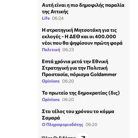
Αυτή είναι η πιο δημοφιλής παραλία
της Αττικής
Life
06:24
Η στρατηγική Μητσοτάκη για τις
εκλογές - Η ΔΕΘ και οι 400.000
νέοι που θα ψηφίσουν πρώτη φορά
Πολιτική
06:23
Επτά χρόνια μετά την Εθνική
Στρατηγική για την Πολιτική
Προστασία, πόρισμα Goldammer
Opinions
06:20
Το πρωτείο της δημοκρατίας (δις)
Opinions
06:20
Στο τέλος του χρόνου το κόμμα
Σαμαρά
Ο Πληροφοριοδότης
06:20
Όλες Οι Ειδήσεις