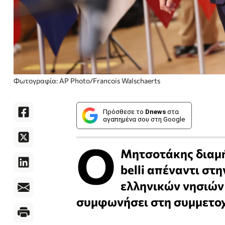
Φωτογραφία: AP Photo/Francois Walschaerts
Πρόσθεσε το
Dnews
στα
αγαπημένα σου στη Google
Ο
Μητσοτάκης διαμή
belli απέναντι στ
ελληνικών νησιών 
συμφωνήσει στη συμμετοχ