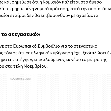
 και σημείωσε ότι η Κομισιόν καλείται στο άμεσο
λά τεκμηριωμένη νομικά πρόταση, κατά την οποία, όπ
παίοι εταίροι δεν θα επιβαρυνθούν με αχρείαστα
α το στεγαστικό»
ινε στο Ευρωπαϊκό Συμβούλιο για το στεγαστικό
τόνισε ότι «η ελληνική κυβέρνηση έχει ξεδιπλώσει έ
μα της στέγης», επικαλούμενος εκ νέου το μέτρο της
ου στα τέλη Νοεμβρίου.