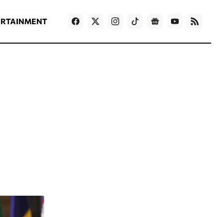
ΡΟΗ ΕΙΔΗΣΕΩΝ
T
NEWS IN ENGLISH
Games
ERTAINMENT