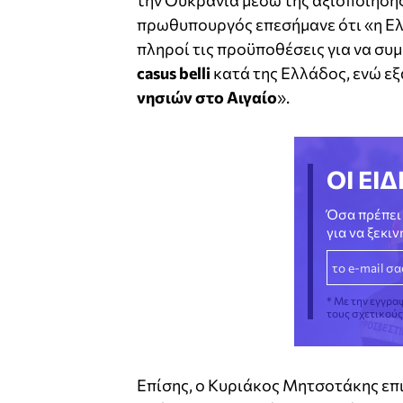
την Ουκρανία μέσω της αξιοποίηση
πρωθυπουργός επεσήμανε ότι «η Ελλ
πληροί τις προϋποθέσεις για να συ
casus belli
κατά της Ελλάδος, ενώ ε
νησιών στο Αιγαίο
».
ΟΙ ΕΙΔ
Όσα πρέπει 
για να ξεκι
* Με την εγγρα
τους σχετικού
Επίσης, ο Κυριάκος Μητσοτάκης επι