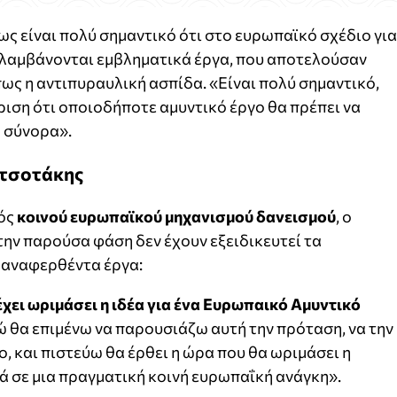
 είναι πολύ σημαντικό ότι στο ευρωπαϊκό σχέδιο για
ιλαμβάνονται εμβληματικά έργα, που αποτελούσαν
ως η αντιπυραυλική ασπίδα. «Είναι πολύ σημαντικό,
ριση ότι οποιοδήποτε αμυντικό έργο θα πρέπει να
ά σύνορα».
ητσοτάκης
νός
κοινού ευρωπαϊκού μηχανισμού δανεισμού
, ο
ην παρούσα φάση δεν έχουν εξειδικευτεί τα
οαναφερθέντα έργα:
έχει ωριμάσει η ιδέα για ένα Ευρωπαικό Αμυντικό
γώ θα επιμένω να παρουσιάζω αυτή την πρόταση, να την
 και πιστεύω θα έρθει η ώρα που θα ωριμάσει η
ά σε μια πραγματική κοινή ευρωπαΐκή ανάγκη».