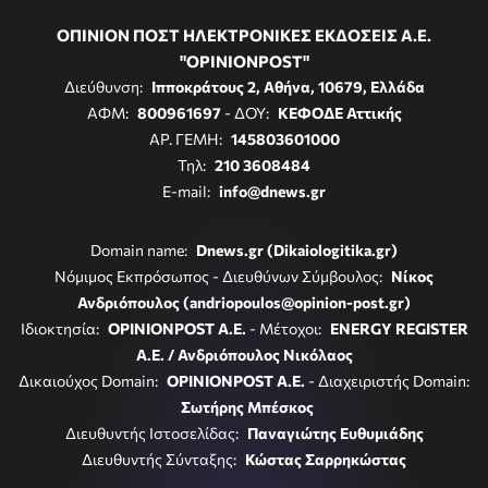
ΟΠΙΝΙΟΝ ΠΟΣΤ ΗΛΕΚΤΡΟΝΙΚΕΣ ΕΚΔΟΣΕΙΣ Α.Ε.
"OPINIONPOST"
Διεύθυνση:
Ιπποκράτους 2, Αθήνα, 10679, Ελλάδα
ΑΦΜ:
800961697
- ΔΟΥ:
ΚΕΦΟΔΕ Αττικής
ΑΡ. ΓΕΜΗ:
145803601000
Τηλ:
210 3608484
E-mail:
info@dnews.gr
Domain name:
Dnews.gr (Dikaiologitika.gr)
Νόμιμος Εκπρόσωπος - Διευθύνων Σύμβουλος:
Νίκος
Ανδριόπουλος (andriopoulos@opinion-post.gr)
Ιδιοκτησία:
OPINIONPOST A.E.
- Μέτοχοι:
ENERGY REGISTER
Α.Ε. / Ανδριόπουλος Νικόλαος
Δικαιούχος Domain:
OPINIONPOST A.E.
- Διαχειριστής Domain:
Σωτήρης Μπέσκος
Διευθυντής Ιστοσελίδας:
Παναγιώτης Ευθυμιάδης
Διευθυντής Σύνταξης:
Κώστας Σαρρηκώστας