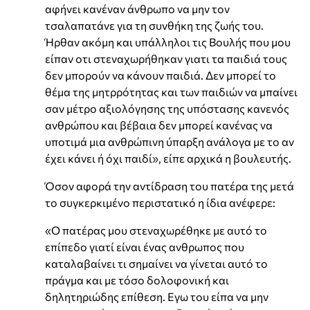
αφήνει κανέναν άνθρωπο να μην τον
τσαλαπατάνε για τη συνθήκη της ζωής του.
Ήρθαν ακόμη και υπάλληλοι τις Βουλής που μου
είπαν οτι στεναχωρήθηκαν γιατι τα παιδιά τους
δεν μπορούν να κάνουν παιδιά. Δεν μπορεί το
θέμα της μητρρότητας και των παιδιών να μπαίνει
σαν μέτρο αξιολόγησης της υπόστασης κανενός
ανθρώπου και βέβαια δεν μπορεί κανένας να
υποτιμά μια ανθρώπινη ύπαρξη ανάλογα με το αν
έχει κάνει ή όχι παιδί», είπε αρχικά η βουλευτής.
Όσον αφορά την αντίδραση του πατέρα της μετά
το συγκερκιμένο περιστατικό η ίδια ανέφερε:
«Ο πατέρας μου στεναχωρέθηκε με αυτό το
επίπεδο γιατί είναι ένας ανθρωπος που
καταλαβαίνει τι σημαίνει να γίνεται αυτό το
πράγμα και με τόσο δολοφονική και
δηλητηριώδης επίθεση. Εγω του είπα να μην