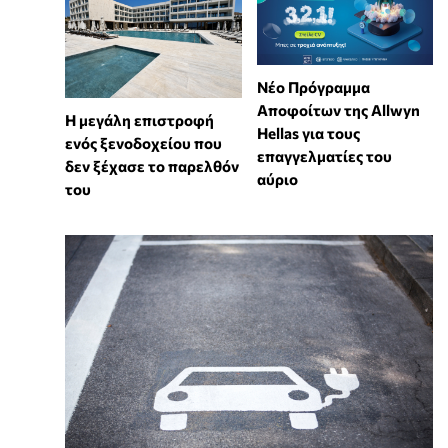
Νέο Πρόγραμμα
Αποφοίτων της Allwyn
Η μεγάλη επιστροφή
Hellas για τους
ενός ξενοδοχείου που
επαγγελματίες του
δεν ξέχασε το παρελθόν
αύριο
του