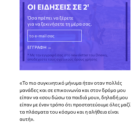
ΟΙ ΕΙΔΗΣΕΙΣ ΣΕ 2'
Όσα πρέπει να ξέρετε
για να ξεκινήσετε τη μέρα σας.
* Με την εγγραφή σας στο newsletter του Dnews,
αποδέχεστε τους σχετικούς όρους χρήσης
«Το πιο συγκινητικό μήνυμα ήταν οταν πολλές
μανάδες και σε επικοινωνία και στον δρόμο μου
είπαν να «σου δώσω τα παιδιά μου», δηλαδή μου
είπαν με έναν τρόπο ότι προστατεύουμε όλες μαζί
τα πλάσματα του κόσμου και η αλήθεια είναι
αυτή».