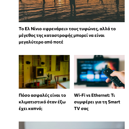
Το Ελ Νίνιο «φρενάρει» τους τυφώνες, αλλά το
μέγεθος της καταστροφής μπορεί να είναι
μεγαλύτερο από ποτέ
Wi-Fi vs Ethernet: Τι
Πόσο ασφαλές είναι το
συμφέρει για τη Smart
κλιματιστικό όταν έξω
TV σας
έχει καπνό;