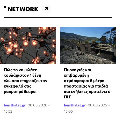
NETWORK
⁠Πώς το να μιλάτε
Πυρκαγιές και
τουλάχιστον 1 ξένη
επιβαρυμένη
γλώσσα επηρεάζει τον
ατμόσφαιρα: 6 μέτρα
εγκέφαλό σας
προστασίας για παιδιά
μακροπρόθεσμα
και ενήλικες προτείνει ο
ΠΙΣ
healthstat.gr
08.05.2026 -
healthstat.gr
08.05.2026 -
15:52
15:05