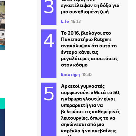
εγκατέλειψαν τη δόξα για
μια συνηθισμένη ζωή
Life
18:13
Το 2016, βιολόγοι στο
Πανεπιστήμιο Rutgers
ανακάλυψαν ότι αυτό το
έντομο κάνει τις
μεγαλύτερες αποστάσεις
στον κόσμο
Επιστήμη
18:32
Αρκετοί γυμναστές
συμφωνούν: «Μετά τα 50,
η γέφυρα γλουτών είναι
υπεραρκετή για να
βελτιώσει τις καθημερινές
λειτουργίες, όπως το να
σηκώνεσαι από μια
καρέκλα ή να ανεβαίνεις