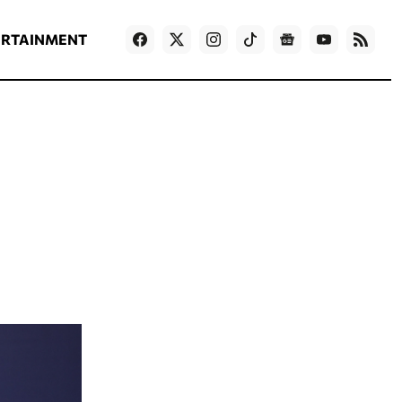
ΡΟΗ ΕΙΔΗΣΕΩΝ
T
NEWS IN ENGLISH
Games
ERTAINMENT