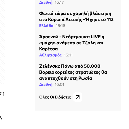
Διεθνή
16:17
Φωτιά τώρα σε χαμηλή βλάστηση
στο Κορωπί Αττικής - Ήχησε το 112
Ελλάδα
16:16
Άρσεναλ - Ντόρτμουντ: LIVE η
«μάχη» ανάμεσα σε Τζόλη και
Καρέτσα
Αθλητισμός
16:11
Ζελένσκι: Πάνω από 50.000
Βορειοκορεάτες στρατιώτες θα
αναπτυχθούν στη Ρωσία
Διεθνή
16:01
ση
Όλες Οι Ειδήσεις
ς