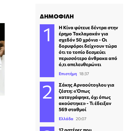
ΔΗΜΟΦΙΛΗ
Η Κίνα φύτευε δέντρα στην
έρημο Τακλαμακάν για
σχεδόν 50 χρόνια - Οι
δορυφόροι δείχνουν τώρα
ότι το τοπίο δεσμεύει
περισσότερο άνθρακα από
ό,τι απελευθερώνει
Επιστήμη
18:37
Σάκης Αρναούτογλου για
ζέστη: «Όπως
καταγράφηκε, όχι όπως
ακούστηκε» - Τι έδειξαν
569 σταθμοί
Ελλάδα
20:07
12 αστέρες που