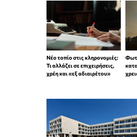
Νέο τοπίο στις κληρονομιές:
Φωτι
Τι αλλάζει σε επιχειρήσεις,
κατα
χρέη και «εξ αδιαιρέτου»
χρει