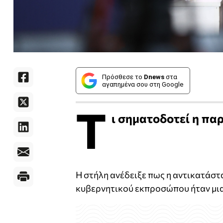
Πρόσθεσε το
Dnews
στα
αγαπημένα σου στη Google
Τ
ι σηματοδοτεί η πα
Η στήλη ανέδειξε πως η αντικατάσ
κυβερνητικού εκπροσώπου ήταν μι