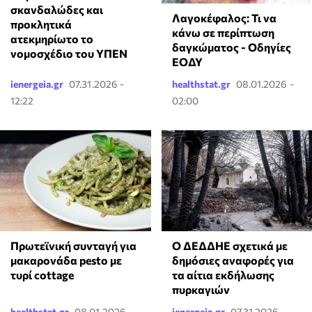
σκανδαλώδες και
Λαγοκέφαλος: Τι να
προκλητικά
κάνω σε περίπτωση
ατεκμηρίωτο το
δαγκώματος - Οδηγίες
νομοσχέδιο του ΥΠΕΝ
ΕΟΔΥ
ienergeia.gr
07.31.2026 -
healthstat.gr
08.01.2026 -
12:22
02:00
Πρωτεϊνική συνταγή για
Ο ΔΕΔΔΗΕ σχετικά με
μακαρονάδα pesto με
δημόσιες αναφορές για
τυρί cottage
τα αίτια εκδήλωσης
πυρκαγιών
healthstat.gr
08.01.2026 -
ienergeia.gr
07.31.2026 -