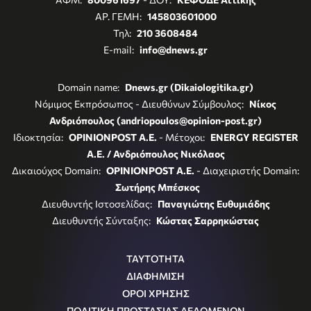
ΑΡ. ΓΕΜΗ:
145803601000
Τηλ:
210 3608484
E-mail:
info@dnews.gr
Domain name:
Dnews.gr (Dikaiologitika.gr)
Νόμιμος Εκπρόσωπος - Διευθύνων Σύμβουλος:
Νίκος
Ανδριόπουλος (andriopoulos@opinion-post.gr)
Ιδιοκτησία:
OPINIONPOST A.E.
- Μέτοχοι:
ENERGY REGISTER
Α.Ε. / Ανδριόπουλος Νικόλαος
Δικαιούχος Domain:
OPINIONPOST A.E.
- Διαχειριστής Domain:
Σωτήρης Μπέσκος
Διευθυντής Ιστοσελίδας:
Παναγιώτης Ευθυμιάδης
Διευθυντής Σύνταξης:
Κώστας Σαρρηκώστας
ΤΑΥΤΟΤΗΤΑ
ΔΙΑΦΗΜΙΣΗ
ΟΡΟΙ ΧΡΗΣΗΣ
ΠΟΛΙΤΙΚΗ ΠΡΟΣΤΑΣΙΑΣ ΔΕΔΟΜΕΝΩΝ