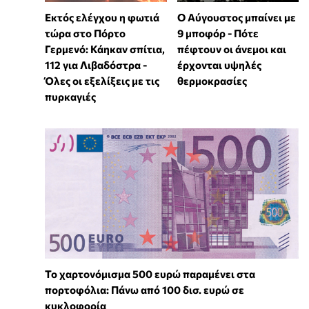
Εκτός ελέγχου η φωτιά
Ο Αύγουστος μπαίνει με
τώρα στο Πόρτο
9 μποφόρ - Πότε
Γερμενό: Κάηκαν σπίτια,
πέφτουν οι άνεμοι και
112 για Λιβαδόστρα -
έρχονται υψηλές
Όλες οι εξελίξεις με τις
θερμοκρασίες
πυρκαγιές
Το χαρτονόμισμα 500 ευρώ παραμένει στα
πορτοφόλια: Πάνω από 100 δισ. ευρώ σε
κυκλοφορία