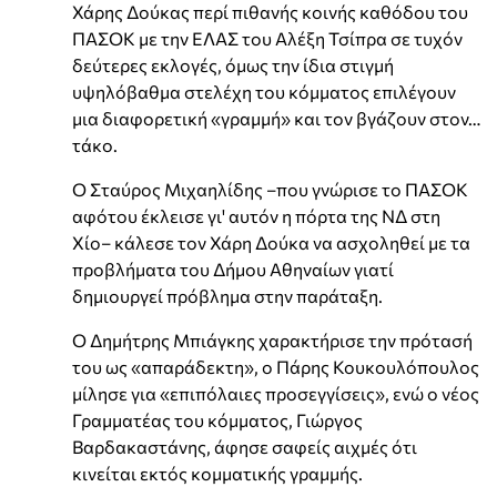
Χάρης Δούκας περί πιθανής κοινής καθόδου του
ΠΑΣΟΚ με την ΕΛΑΣ του Αλέξη Τσίπρα σε τυχόν
δεύτερες εκλογές, όμως την ίδια στιγμή
υψηλόβαθμα στελέχη του κόμματος επιλέγουν
μια διαφορετική «γραμμή» και τον βγάζουν στον…
τάκο.
Ο Σταύρος Μιχαηλίδης –που γνώρισε το ΠΑΣΟΚ
αφότου έκλεισε γι' αυτόν η πόρτα της ΝΔ στη
Χίο– κάλεσε τον Χάρη Δούκα να ασχοληθεί με τα
προβλήματα του Δήμου Αθηναίων γιατί
δημιουργεί πρόβλημα στην παράταξη.
Ο Δημήτρης Μπιάγκης χαρακτήρισε την πρότασή
του ως «απαράδεκτη», ο Πάρης Κουκουλόπουλος
μίλησε για «επιπόλαιες προσεγγίσεις», ενώ ο νέος
Γραμματέας του κόμματος, Γιώργος
Βαρδακαστάνης, άφησε σαφείς αιχμές ότι
κινείται εκτός κομματικής γραμμής.