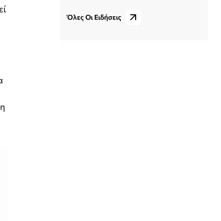
εί
Όλες Οι Ειδήσεις
α
τη