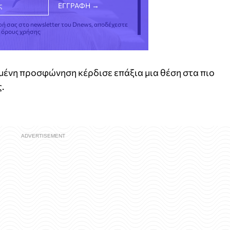
φή σας στο newsletter του Dnews, αποδέχεστε
ς όρους χρήσης
ριμένη προσφώνηση κέρδισε επάξια μια θέση στα πιο
.