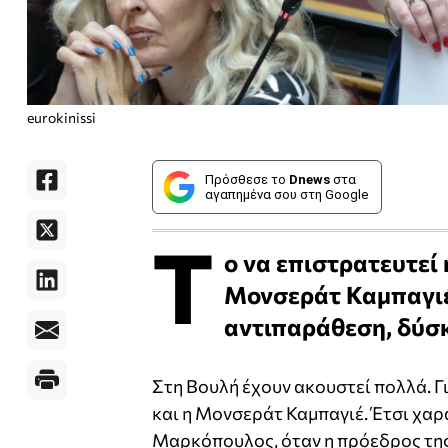
eurokinissi
Πρόσθεσε το
Dnews
στα
αγαπημένα σου στη Google
Τ
ο να επιστρατευτεί
Μονσεράτ Καμπαγιέ
αντιπαράθεση, δύσκ
Στη Βουλή έχουν ακουστεί πολλά. Γ
και η Μονσεράτ Καμπαγιέ. Έτσι χα
Μαρκόπουλος, όταν η πρόεδρος της