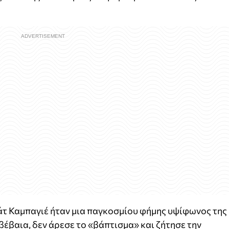
άτ Καμπαγιέ ήταν μια παγκοσμίου φήμης υψίφωνος της
βέβαια, δεν άρεσε το «βάπτισμα» και ζήτησε την