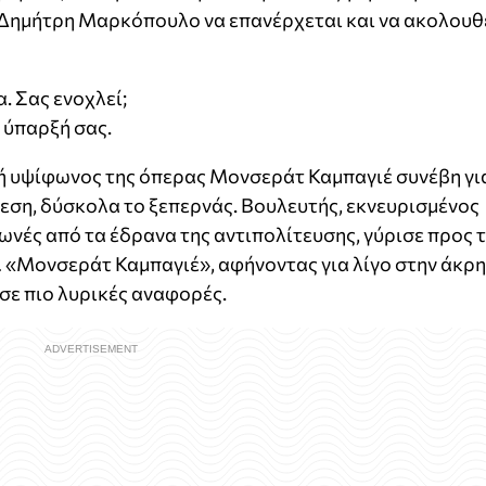
 Δημήτρη Μαρκόπουλο να επανέρχεται και να ακολουθ
. Σας ενοχλεί;
 ύπαρξή σας.
κή υψίφωνος της όπερας Μονσεράτ Καμπαγιέ συνέβη γι
εση, δύσκολα το ξεπερνάς. Βουλευτής, εκνευρισμένος
ωνές από τα έδρανα της αντιπολίτευσης, γύρισε προς 
 «Μονσεράτ Καμπαγιέ», αφήνοντας για λίγο στην άκρη
σε πιο λυρικές αναφορές.