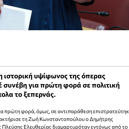
 η ιστορική υψίφωνος της όπερας
 συνέβη για πρώτη φορά σε πολιτική
ολα το ξεπερνάς.
ια πρώτη φορά, όμως, σε αντιπαράθεση επιστρατεύτη
ρακτήρισε τη Ζωή Κωνσταντοπούλου ο Δημήτρης
 Πλεύσης Ελευθερίας διαμαρτυρόταν εντόνως από το