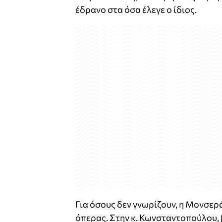
έδρανο στα όσα έλεγε ο ίδιος.
Για όσους δεν γνωρίζουν, η Μονσερ
όπερας. Στην κ. Κωνσταντοπούλου, 