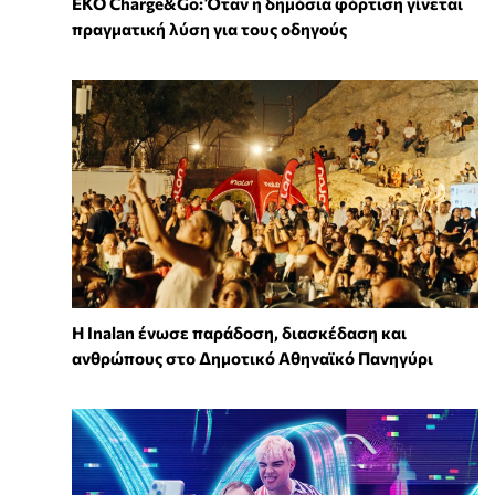
EKO Charge&Go: Όταν η δημόσια φόρτιση γίνεται
πραγματική λύση για τους οδηγούς
Η Inalan ένωσε παράδοση, διασκέδαση και
ανθρώπους στο Δημοτικό Αθηναϊκό Πανηγύρι