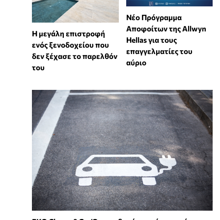
Νέο Πρόγραμμα
Αποφοίτων της Allwyn
Η μεγάλη επιστροφή
Hellas για τους
ενός ξενοδοχείου που
επαγγελματίες του
δεν ξέχασε το παρελθόν
αύριο
του