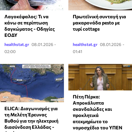
Λαγοκέφαλος: Τι να
Πρωτεϊνική συνταγή για
κάνω σε περίπτωση
μακαρονάδα pesto με
δαγκώματος - Οδηγίες
τυρί cottage
ΕΟΔΥ
healthstat.gr
08.01.2026 -
healthstat.gr
08.01.2026 -
02:00
01:41
Πέτη Πέρκα:
Απροκάλυπτα
ELICA: Διαγωνισμός για
σκανδαλώδες και
τη Μελέτη Έρευνας
προκλητικά
Βυθού για την ηλεκτρική
ατεκμηρίωτο το
διασύνδεση Ελλάδας -
νομοσχέδιο του ΥΠΕΝ