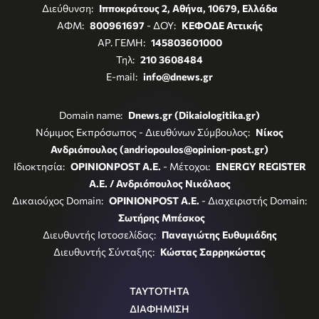
Διεύθυνση:
Ιπποκράτους 2, Αθήνα, 10679, Ελλάδα
ΑΦΜ:
800961697
- ΔΟΥ:
ΚΕΦΟΔΕ Αττικής
ΑΡ. ΓΕΜΗ:
145803601000
Τηλ:
210 3608484
E-mail:
info@dnews.gr
Domain name:
Dnews.gr (Dikaiologitika.gr)
Νόμιμος Εκπρόσωπος - Διευθύνων Σύμβουλος:
Νίκος
Ανδριόπουλος (andriopoulos@opinion-post.gr)
Ιδιοκτησία:
OPINIONPOST A.E.
- Μέτοχοι:
ENERGY REGISTER
Α.Ε. / Ανδριόπουλος Νικόλαος
Δικαιούχος Domain:
OPINIONPOST A.E.
- Διαχειριστής Domain:
Σωτήρης Μπέσκος
Διευθυντής Ιστοσελίδας:
Παναγιώτης Ευθυμιάδης
Διευθυντής Σύνταξης:
Κώστας Σαρρηκώστας
ΤΑΥΤΟΤΗΤΑ
ΔΙΑΦΗΜΙΣΗ