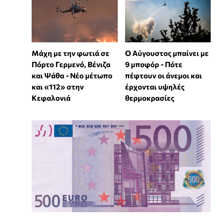
Μάχη με την φωτιά σε
Ο Αύγουστος μπαίνει με
Πόρτο Γερμενό, Βένιζα
9 μποφόρ - Πότε
και Ψάθα - Νέο μέτωπο
πέφτουν οι άνεμοι και
και «112» στην
έρχονται υψηλές
Κεφαλονιά
θερμοκρασίες