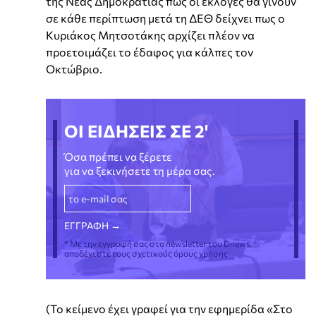
της Νέας Δημοκρατίας πως οι εκλογές θα γίνουν
σε κάθε περίπτωση μετά τη ΔΕΘ δείχνει πως ο
Κυριάκος Μητσοτάκης αρχίζει πλέον να
προετοιμάζει το έδαφος για κάλπες τον
Οκτώβριο.
ΟΙ ΕΙΔΗΣΕΙΣ ΣΕ 2'
Όσα πρέπει να ξέρετε
για να ξεκινήσετε τη μέρα σας.
* Με την εγγραφή σας στο newsletter του Dnews,
αποδέχεστε τους σχετικούς όρους χρήσης
(Το κείμενο έχει γραφεί για την εφημερίδα «Στο