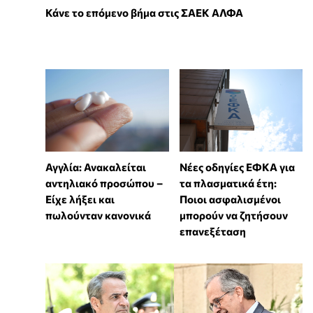
Κάνε το επόμενο βήμα στις ΣΑΕΚ ΑΛΦΑ
Αγγλία: Ανακαλείται
Νέες οδηγίες ΕΦΚΑ για
αντηλιακό προσώπου –
τα πλασματικά έτη:
Είχε λήξει και
Ποιοι ασφαλισμένοι
πωλούνταν κανονικά
μπορούν να ζητήσουν
επανεξέταση