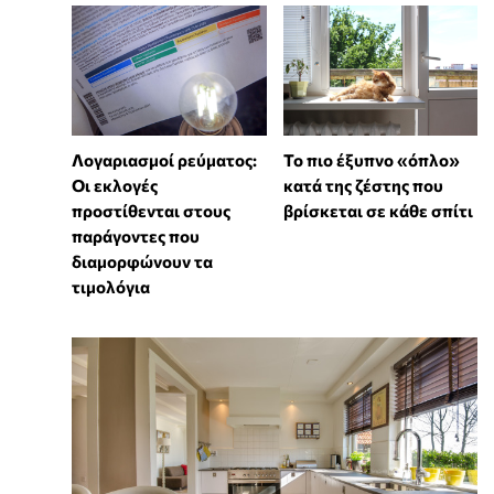
Λογαριασμοί ρεύματος:
To πιο έξυπνο «όπλο»
Οι εκλογές
κατά της ζέστης που
προστίθενται στους
βρίσκεται σε κάθε σπίτι
παράγοντες που
διαμορφώνουν τα
τιμολόγια