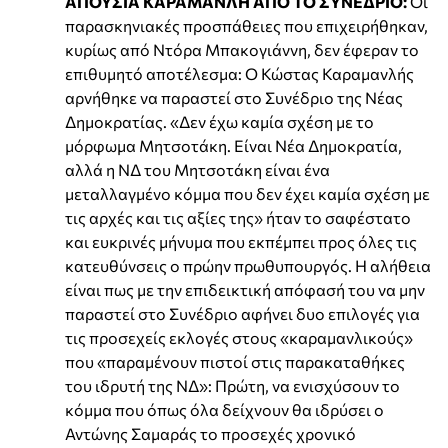
ΑΠΟΥΣΙΑ ΚΑΡΑΜΑΝΛΗ ΑΠΟ ΤΟ ΣΥΝΕΔΡΙΟ:
Οι
παρασκηνιακές προσπάθειες που επιχειρήθηκαν,
κυρίως από Ντόρα Μπακογιάννη, δεν έφεραν το
επιθυμητό αποτέλεσμα: Ο Κώστας Καραμανλής
αρνήθηκε να παραστεί στο Συνέδριο της Νέας
Δημοκρατίας. «Δεν έχω καμία σχέση με το
μόρφωμα Μητσοτάκη. Είναι Νέα Δημοκρατία,
αλλά η ΝΔ του Μητσοτάκη είναι ένα
μεταλλαγμένο κόμμα που δεν έχει καμία σχέση με
τις αρχές και τις αξίες της» ήταν το σαφέστατο
και ευκρινές μήνυμα που εκπέμπει προς όλες τις
κατευθύνσεις ο πρώην πρωθυπουργός. Η αλήθεια
είναι πως με την επιδεικτική απόφασή του να μην
παραστεί στο Συνέδριο αφήνει δυο επιλογές για
τις προσεχείς εκλογές στους «καραμανλικούς»
που «παραμένουν πιστοί στις παρακαταθήκες
του ιδρυτή της ΝΔ»: Πρώτη, να ενισχύσουν το
κόμμα που όπως όλα δείχνουν θα ιδρύσει ο
Αντώνης Σαμαράς το προσεχές χρονικό