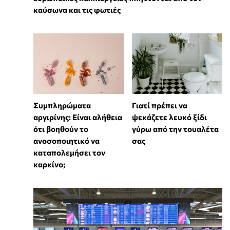
καύσωνα και τις φωτιές
⁠Συμπληρώματα
Γιατί πρέπει να
αργιρίνης: Είναι αλήθεια
ψεκάζετε λευκό ξίδι
ότι βοηθούν το
γύρω από την τουαλέτα
ανοσοποιητικό να
σας
καταπολεμήσει τον
καρκίνο;