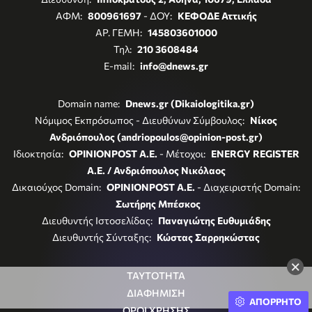
ΑΦΜ:
800961697
- ΔΟΥ:
ΚΕΦΟΔΕ Αττικής
ΑΡ. ΓΕΜΗ:
145803601000
Τηλ:
210 3608484
E-mail:
info@dnews.gr
Domain name:
Dnews.gr (Dikaiologitika.gr)
Νόμιμος Εκπρόσωπος - Διευθύνων Σύμβουλος:
Νίκος
Ανδριόπουλος (andriopoulos@opinion-post.gr)
Ιδιοκτησία:
OPINIONPOST A.E.
- Μέτοχοι:
ENERGY REGISTER
Α.Ε. / Ανδριόπουλος Νικόλαος
Δικαιούχος Domain:
OPINIONPOST A.E.
- Διαχειριστής Domain:
Σωτήρης Μπέσκος
Διευθυντής Ιστοσελίδας:
Παναγιώτης Ευθυμιάδης
Διευθυντής Σύνταξης:
Κώστας Σαρρηκώστας
×
ΤΑΥΤΟΤΗΤΑ
ΔΙΑΦΗΜΙΣΗ
ΑΠΟΡΡΗΤΟ
ΟΡΟΙ ΧΡΗΣΗΣ