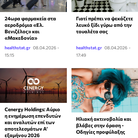
24ωρα φαρμακεία στα
Γιατί πρέπει να ψεκάζετε
αεροδρόμια «Ελ.
λευκό ξίδι γύρω από την
Βενιζέλος» και
τουαλέτα σας
«Μακεδονία»
healthstat.gr
08.04.2026 -
healthstat.gr
08.04.2026 -
15:15
17:49
Cenergy Holdings: Αύριο
η ενημέρωση επενδυτών
Ηλιακή ακτινοβολία και
και αναλυτών επί των
βλάβες στην όραση -
αποτελεσμάτων A’
Οδηγίες προφύλαξης
εξαμήνου 2026