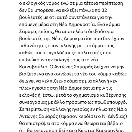
ο εκλογικός νόμος ενώ σε μια τέτοια περίπτωση
δεν θα μπορέσει να εκλέξει πάνω από 82
βουλευτές με ότι αυτό συνεπάγεται για την
επόμενη μέρα στη Νέα Δημοκρατία. Ένα κόμμα
Σαμαρά, επίσης, θα αποτελέσει διέξοδο για
βουλευτές της Νέας Δημοκρατίας που δεν έχουν
πιθανότητες επανεκλογής με το κόμμα τους,
καθώς και σε «γαλάζιους» πολιτευτές που
επιδιώκουν την εκλογή τους στο νέο
Κοινοβούλιο. Ο Αντώνης Σαμαράς δείχνει να μην
βιάζεται να ανακοινώσει το νέο του κόμμα καθώς
δείχνει να «ελπίζει» ακόμα σε μια αλλαγή «εν
πλω» ηγεσίας στη Νέα Δημοκρατία πριν τις
εκλογές ή, έστω, μετά το σχηματισμό κυβέρνησης
συνεργασίας με άλλο πρόσωπο ως πρωθυπουργό.
Σε περίπτωση «αλλαγής ηγεσίας εν πλω» της ΝΔ ο
Αντώνης Σαμαράς (εφόσον κερδίσει ο Ν. Δένδιας)
θα επιστρέψει στο κόμμα ενώ θεωρείται βέβαιο
ότι θα ενεργοποιηθεί και ο Κώστας Καραμανλής.