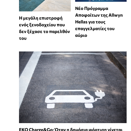
Νέο Πρόγραμμα
Αποφοίτων της Allwyn
Η μεγάλη επιστροφή
Hellas για τους
ενός ξενοδοχείου που
επαγγελματίες του
δεν ξέχασε το παρελθόν
αύριο
του
EKO Charge&Go: Όταν η δημόσια φόρτιση γίνεται