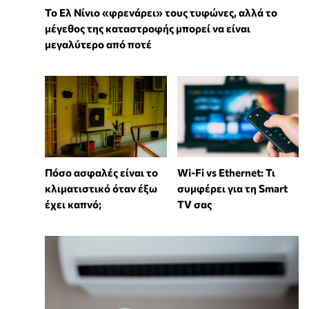
Το Ελ Νίνιο «φρενάρει» τους τυφώνες, αλλά το
μέγεθος της καταστροφής μπορεί να είναι
μεγαλύτερο από ποτέ
Wi-Fi vs Ethernet: Τι
Πόσο ασφαλές είναι το
συμφέρει για τη Smart
κλιματιστικό όταν έξω
TV σας
έχει καπνό;