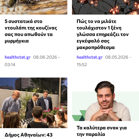
⁠5 συστατικά στο
⁠Πώς το να μιλάτε
ντουλάπι της κουζίνας
τουλάχιστον 1 ξένη
σας που απωθούν τα
γλώσσα επηρεάζει τον
μυρμήγκια
εγκέφαλό σας
μακροπρόθεσμα
healthstat.gr
08.06.2026 -
healthstat.gr
08.05.2026 -
03:14
15:52
Τα καλύτερα σνακ για
την παραλία
Δήμος Αθηναίων: 43