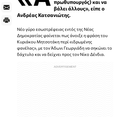
πρωθυπουργός) και να
βάλει άλλους», είπε ο
Ανδρέας Κατσανιώτης.
Νέο γύρο εσωστρέφειας εντός της Νέας
Δημοκρατίας φαίνεται πως άνοιξε η φράση του
Κυριάκου Μητσοτάκη περί «ιδρωμένης
φανέλας», με τον Άδωνι Γεωργιάδη να σηκώνει το
δάχτυλο και να δείχνει προς τον Νίκο Δένδια.