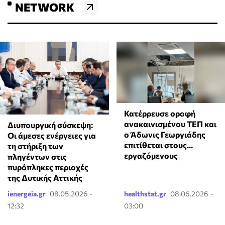
NETWORK
Κατέρρευσε οροφή
ανακαινισμένου ΤΕΠ και
Διυπουργική σύσκεψη:
ο Άδωνις Γεωργιάδης
Οι άμεσες ενέργειες για
επιτίθεται στους...
τη στήριξη των
εργαζόμενους
πληγέντων στις
πυρόπληκες περιοχές
της Δυτικής Αττικής
ienergeia.gr
08.05.2026 -
healthstat.gr
08.06.2026 -
12:32
03:00