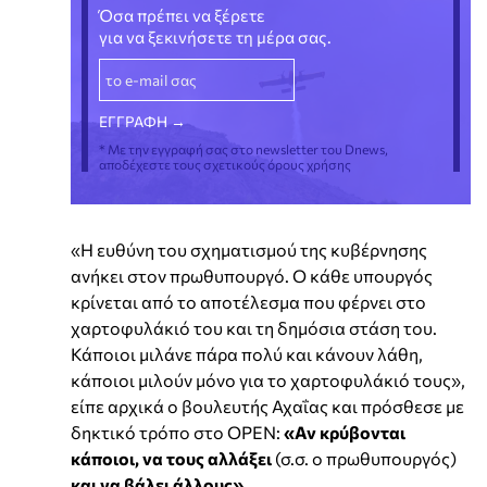
Όσα πρέπει να ξέρετε
για να ξεκινήσετε τη μέρα σας.
* Με την εγγραφή σας στο newsletter του Dnews,
αποδέχεστε τους σχετικούς όρους χρήσης
«Η ευθύνη του σχηματισμού της κυβέρνησης
ανήκει στον πρωθυπουργό. Ο κάθε υπουργός
κρίνεται από το αποτέλεσμα που φέρνει στο
χαρτοφυλάκιό του και τη δημόσια στάση του.
Κάποιοι μιλάνε πάρα πολύ και κάνουν λάθη,
κάποιοι μιλούν μόνο για το χαρτοφυλάκιό τους»,
είπε αρχικά ο βουλευτής Αχαΐας και πρόσθεσε με
δηκτικό τρόπο στο OPEN:
«Αν κρύβονται
κάποιοι, να τους αλλάξει
(σ.σ. ο πρωθυπουργός)
και να βάλει άλλους».