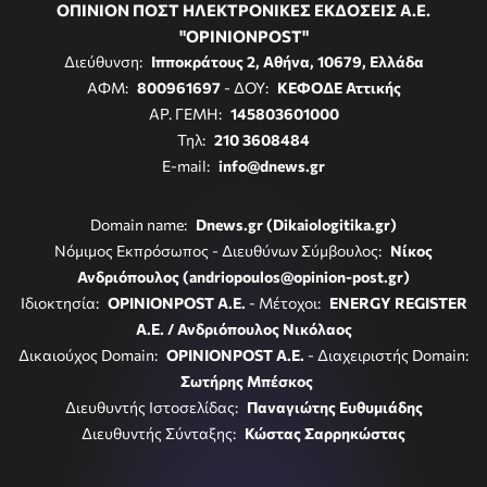
ΟΠΙΝΙΟΝ ΠΟΣΤ ΗΛΕΚΤΡΟΝΙΚΕΣ ΕΚΔΟΣΕΙΣ Α.Ε.
"OPINIONPOST"
Διεύθυνση:
Ιπποκράτους 2, Αθήνα, 10679, Ελλάδα
ΑΦΜ:
800961697
- ΔΟΥ:
ΚΕΦΟΔΕ Αττικής
ΑΡ. ΓΕΜΗ:
145803601000
Τηλ:
210 3608484
E-mail:
info@dnews.gr
Domain name:
Dnews.gr (Dikaiologitika.gr)
Νόμιμος Εκπρόσωπος - Διευθύνων Σύμβουλος:
Νίκος
Ανδριόπουλος (andriopoulos@opinion-post.gr)
Ιδιοκτησία:
OPINIONPOST A.E.
- Μέτοχοι:
ENERGY REGISTER
Α.Ε. / Ανδριόπουλος Νικόλαος
Δικαιούχος Domain:
OPINIONPOST A.E.
- Διαχειριστής Domain:
Σωτήρης Μπέσκος
Διευθυντής Ιστοσελίδας:
Παναγιώτης Ευθυμιάδης
Διευθυντής Σύνταξης:
Κώστας Σαρρηκώστας