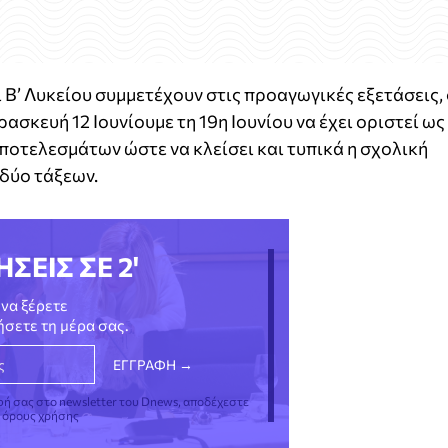
και Β’ Λυκείου συμμετέχουν στις προαγωγικές εξετάσεις, 
ασκευή 12 Ιουνίουμε τη 19η Ιουνίου να έχει οριστεί ως
οτελεσμάτων ώστε να κλείσει και τυπικά η σχολική
 δύο τάξεων.
ΗΣΕΙΣ ΣΕ 2'
να ξέρετε
νήσετε τη μέρα σας.
φή σας στο newsletter του Dnews, αποδέχεστε
ς όρους χρήσης