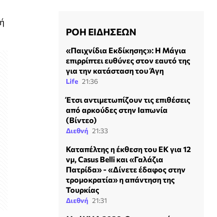
νή
ΡΟΗ ΕΙΔΗΣΕΩΝ
«Παιχνίδια Εκδίκησης»: Η Μάγια
επιρρίπτει ευθύνες στον εαυτό της
για την κατάσταση του Άγη
Life
21:36
Έτσι αντιμετωπίζουν τις επιθέσεις
από αρκούδες στην Ιαπωνία
(Βίντεο)
Διεθνή
21:33
Καταπέλτης η έκθεση του ΕΚ για 12
νμ, Casus Belli και «Γαλάζια
Πατρίδα» - «Δίνετε έδαφος στην
τρομοκρατία» η απάντηση της
Τουρκίας
Διεθνή
21:31