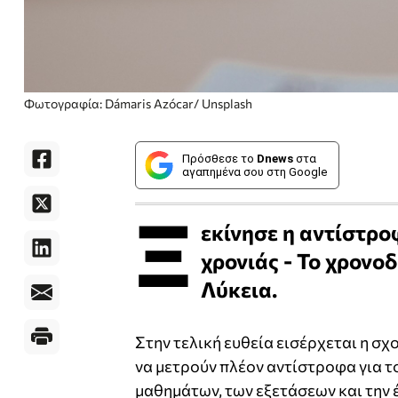
Φωτογραφία: Dámaris Azócar/ Unsplash
Πρόσθεσε το
Dnews
στα
αγαπημένα σου στη Google
Ξ
εκίνησε η αντίστρο
χρονιάς - Το χρονο
Λύκεια.
Στην τελική ευθεία εισέρχεται η σχ
να μετρούν πλέον αντίστροφα για τ
μαθημάτων, των εξετάσεων και την