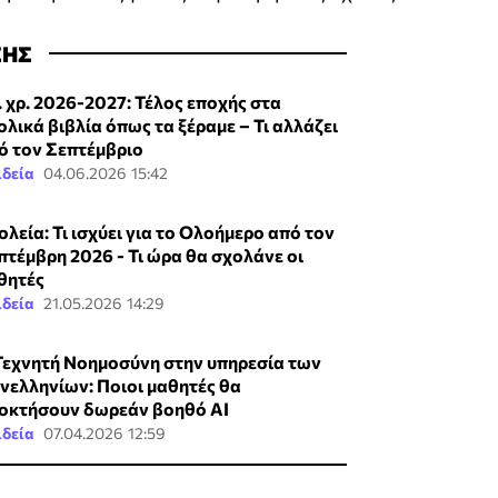
ΣΗΣ
. χρ. 2026-2027: Τέλος εποχής στα
ολικά βιβλία όπως τα ξέραμε – Τι αλλάζει
ό τον Σεπτέμβριο
ιδεία
04.06.2026 15:42
ολεία: Τι ισχύει για το Ολοήμερο από τον
πτέμβρη 2026 - Τι ώρα θα σχολάνε οι
θητές
ιδεία
21.05.2026 14:29
Τεχνητή Νοημοσύνη στην υπηρεσία των
νελληνίων: Ποιοι μαθητές θα
οκτήσουν δωρεάν βοηθό AI
ιδεία
07.04.2026 12:59