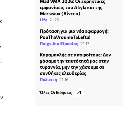
Mad VMA 2026: Οι εκρηκτικές
εμφανίσεις του Akyla και της
Marseaux (Βίντεο)
Life
21:25
ς
Πρόταση για μια νέα εφαρμογή:
PouThaVroumeTaLefta!
Παιχνίδια Εξουσίας
21:17
ς
Καραμανλής σε αποφοίτους: Δεν
ς
χάσαμε την ταυτότητά μας στην
τυραννία, μην την χάσουμε σε
συνθήκες ελευθερίας
Πολιτική
21:16
Όλες Οι Ειδήσεις
ύν