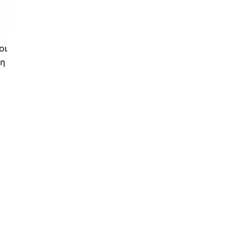
οι
 η