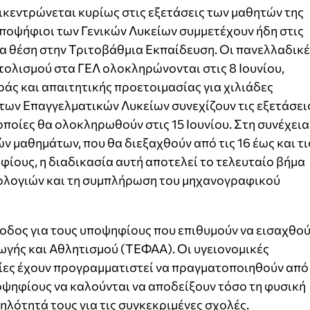
ικεντρώνεται κυρίως στις εξετάσεις των μαθητών της
ποψήφιοι των Γενικών Λυκείων συμμετέχουν ήδη στις
α θέση στην Τριτοβάθμια Εκπαίδευση. Οι πανελλαδικέ
ολισμού στα ΓΕΛ ολοκληρώνονται στις 8 Ιουνίου,
άς και απαιτητικής προετοιμασίας για χιλιάδες
των Επαγγελματικών Λυκείων συνεχίζουν τις εξετάσει
οποίες θα ολοκληρωθούν στις 15 Ιουνίου. Στη συνέχεια
ν μαθημάτων, που θα διεξαχθούν από τις 16 έως και τι
φίους, η διαδικασία αυτή αποτελεί το τελευταίο βήμα
ολογιών και τη συμπλήρωση του μηχανογραφικού
ρίοδος για τους υποψηφίους που επιθυμούν να εισαχθο
ωγής και Αθλητισμού (ΤΕΦΑΑ). Οι υγειονομικές
σίες έχουν προγραμματιστεί να πραγματοποιηθούν από
 υποψηφίους να καλούνται να αποδείξουν τόσο τη φυσική
ηλότητά τους για τις συγκεκριμένες σχολές.