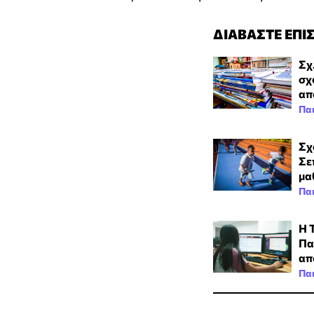
ΔΙΑΒΑΣΤΕ ΕΠΙ
Σχ
σχ
απ
Πα
Σχ
Σε
μα
Πα
Η 
Πα
απ
Πα