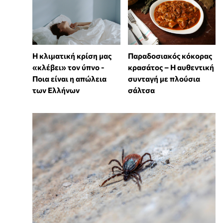
Η κλιματική κρίση μας
Παραδοσιακός κόκορας
«κλέβει» τον ύπνο -
κρασάτος – Η αυθεντική
Ποια είναι η απώλεια
συνταγή με πλούσια
των Ελλήνων
σάλτσα