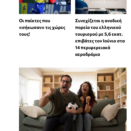
Συνεχίζεται η ανοδική
Οι παίκτες που
πορεία του ελληνικού
«σήκωσαν» τις χώρες
τουρισμού με 5,6 εκατ.
τους!
επιβάτες τον Ιούνιο στα
14 περιφερειακά
αεροδρόμια