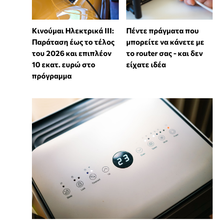
Κινούμαι Ηλεκτρικά ΙΙΙ:
Πέντε πράγματα που
Παράταση έως το τέλος
μπορείτε να κάνετε με
του 2026 και επιπλέον
το router σας - και δεν
10 εκατ. ευρώ στο
είχατε ιδέα
πρόγραμμα