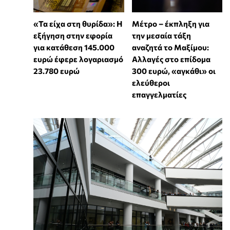
«Τα είχα στη θυρίδα»: Η
Μέτρο – έκπληξη για
εξήγηση στην εφορία
την μεσαία τάξη
για κατάθεση 145.000
αναζητά το Μαξίμου:
ευρώ έφερε λογαριασμό
Αλλαγές στο επίδομα
23.780 ευρώ
300 ευρώ, «αγκάθι» οι
ελεύθεροι
επαγγελματίες