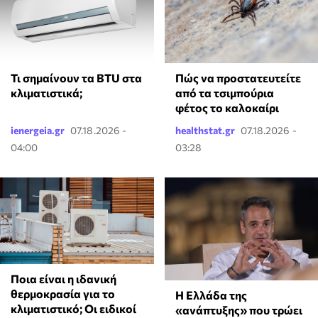
Τι σημαίνουν τα BTU στα
Πώς να προστατευτείτε
κλιματιστικά;
από τα τσιμπούρια
φέτος το καλοκαίρι
ienergeia.gr
07.18.2026 -
healthstat.gr
07.18.2026 -
04:00
03:28
Ποια είναι η ιδανική
θερμοκρασία για το
Η Ελλάδα της
κλιματιστικό; Οι ειδικοί
«ανάπτυξης» που τρώει