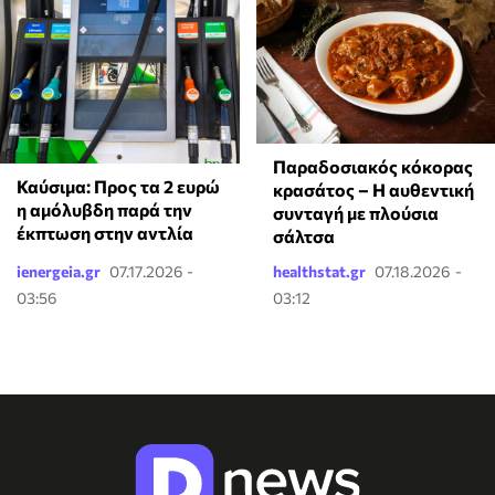
Παραδοσιακός κόκορας
Καύσιμα: Προς τα 2 ευρώ
κρασάτος – Η αυθεντική
η αμόλυβδη παρά την
συνταγή με πλούσια
έκπτωση στην αντλία
σάλτσα
ienergeia.gr
07.17.2026 -
healthstat.gr
07.18.2026 -
03:56
03:12