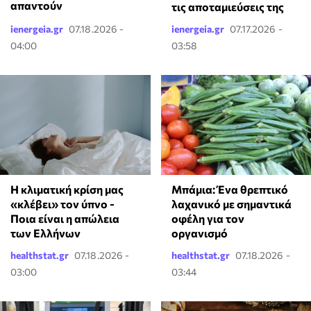
απαντούν
τις αποταμιεύσεις της
ienergeia.gr
07.18.2026 -
ienergeia.gr
07.17.2026 -
04:00
03:58
Η κλιματική κρίση μας
Μπάμια: Ένα θρεπτικό
«κλέβει» τον ύπνο -
λαχανικό με σημαντικά
Ποια είναι η απώλεια
οφέλη για τον
των Ελλήνων
οργανισμό
healthstat.gr
07.18.2026 -
healthstat.gr
07.18.2026 -
03:00
03:44