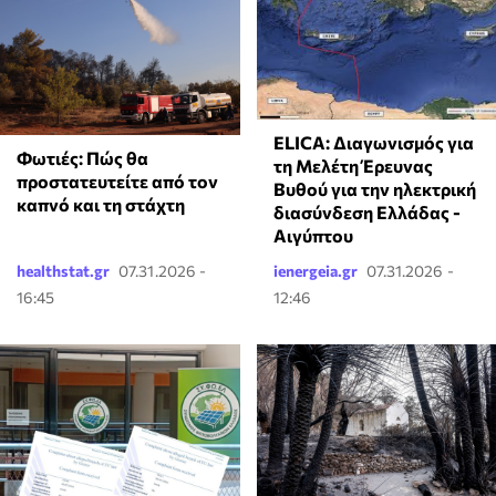
ELICA: Διαγωνισμός για
Φωτιές: Πώς θα
τη Μελέτη Έρευνας
προστατευτείτε από τον
Βυθού για την ηλεκτρική
καπνό και τη στάχτη
διασύνδεση Ελλάδας -
Αιγύπτου
healthstat.gr
07.31.2026 -
ienergeia.gr
07.31.2026 -
16:45
12:46