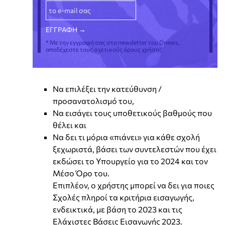
* Με την εγγραφή σας στο newsletter του Dnews,
αποδέχεστε τους σχετικούς όρους χρήσης
Να επιλέξει την κατεύθυνση /
προσανατολισμό του,
Να εισάγει τους υποθετικούς βαθμούς που
θέλει και
Να δει τι μόρια «πιάνει» για κάθε σχολή
ξεχωριστά, βάσει των συντελεστών που έχει
εκδώσει το Υπουργείο για το 2024 και τον
Μέσο Όρο του.
Επιπλέον, ο χρήστης μπορεί να δει για ποιες
Σχολές πληροί τα κριτήρια εισαγωγής,
ενδεικτικά, με βάση το 2023 και τις
Ελάχιστες Βάσεις Εισαγωγής 2023.