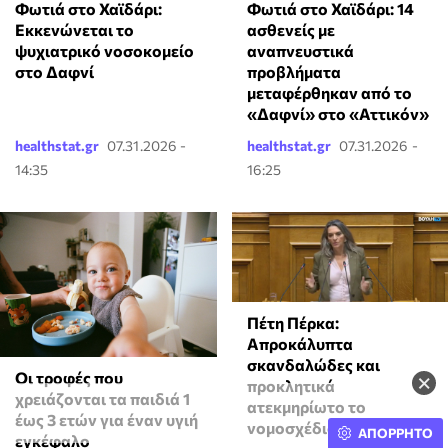
Φωτιά στο Χαϊδάρι:
Φωτιά στο Χαϊδάρι: 14
Εκκενώνεται το
ασθενείς με
ψυχιατρικό νοσοκομείο
αναπνευστικά
στο Δαφνί
προβλήματα
μεταφέρθηκαν από το
«Δαφνί» στο «Αττικόν»
healthstat.gr
07.31.2026 -
healthstat.gr
07.31.2026 -
14:35
16:25
Πέτη Πέρκα:
Απροκάλυπτα
σκανδαλώδες και
Οι τροφές που
×
προκλητικά
χρειάζονται τα παιδιά 1
ατεκμηρίωτο το
έως 3 ετών για έναν υγιή
νομοσχέδιο του ΥΠΕΝ
ΑΠΟΡΡΗΤΟ
εγκέφαλο