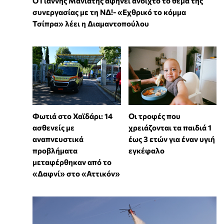
Ο Γιάννης Μανιάτης αφήνει ανοιχτό το θέμα της
συνεργασίας με τη ΝΔ!- «Εχθρικό το κόμμα
Τσίπρα» λέει η Διαμαντοπούλου
Φωτιά στο Χαϊδάρι: 14
Οι τροφές που
ασθενείς με
χρειάζονται τα παιδιά 1
αναπνευστικά
έως 3 ετών για έναν υγιή
προβλήματα
εγκέφαλο
μεταφέρθηκαν από το
«Δαφνί» στο «Αττικόν»