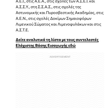
Α.Ε.Ι., στις Α.Ε.Α., στις σχολές των Α.Σ.Ε.Ι. και
Α.Σ.Σ.Υ., στη Σ.Σ.Α.Σ., στις σχολές της
Αστυνομικής και Πυροσβεστικής Ακαδημίας, στις
Α.Ε.Ν., στις σχολές Δοκίμων Σημαιοφόρων
Λιμενικού Σώματος και Λιμενοφυλάκων και στις
Α.Σ.Τ.Ε.
Δείτε αναλυτικά τη λίστα με τους συντελεστές
Ελάχιστης Βάσης Εισαγωγής εδώ