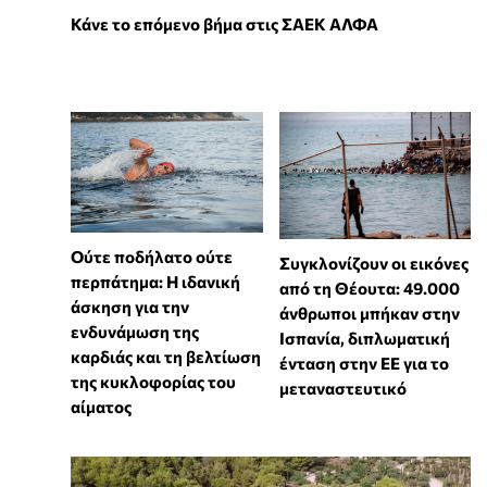
Κάνε το επόμενο βήμα στις ΣΑΕΚ ΑΛΦΑ
Ούτε ποδήλατο ούτε
Συγκλονίζουν οι εικόνες
περπάτημα: Η ιδανική
από τη Θέουτα: 49.000
άσκηση για την
άνθρωποι μπήκαν στην
ενδυνάμωση της
Ισπανία, διπλωματική
καρδιάς και τη βελτίωση
ένταση στην ΕΕ για το
της κυκλοφορίας του
μεταναστευτικό
αίματος