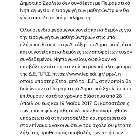
Δημοτικό Σχολείο δεν συνδέεται με Πειραματικό
Νηπιαγωγείο, η εισαγωγή των μαθητών/τριών θα
γίνει αποκλειστικά με κλήρωση.
Όλοι οι ενδιαφερόμενοι γονείς και κηδεμόνες για
την εισαγωγή των μαθητών/τριών στις υπό
πλήρωση θέσεις στην Α' τάξη του Δημοτικού, ήτοι
και οι γονείς και κηδεμόνες των αποφοίτων τυχόν
συνδεδεμένου Νηπιαγωγείου, οφείλουν να
υποβάλουν αίτηση στην ηλεκτρονική πλατφόρμα
της Δ.Ε.Π.Π.Σ. https://www.iep.edu.gr/ pps/, η
οποία υποστηρίζεται από το Ι.Ε.Π., στην οποία θα
δηλώνουν το Πειραματικό Δημοτικό Σχολείο που
επιθυμούν, κατά το χρονικό διάστημα από 28
Απριλίου έως και 19 Μαΐου 2017. Οι καταστάσεις
των υποψηφίων μαθητών/τριών θα αναρτηθούν
υποχρεωτικά στην ιστοσελίδα και προαιρετικά
στον πίνακα ανακοινώσεων του σχολείου μετά τη
λήξη της προθεσμίας υποβολής των αιτήσεων.