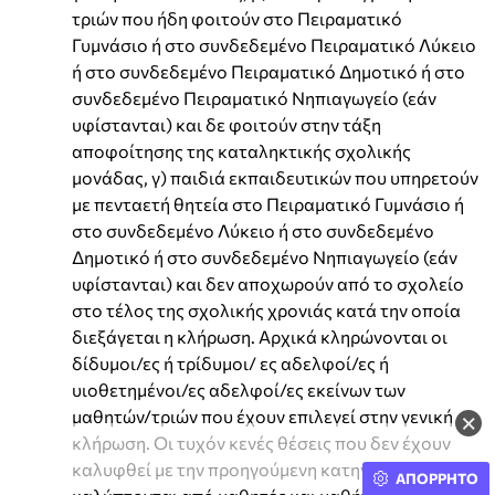
τριών που ήδη φοιτούν στο Πειραματικό
Γυμνάσιο ή στο συνδεδεμένο Πειραματικό Λύκειο
ή στο συνδεδεμένο Πειραματικό Δημοτικό ή στο
συνδεδεμένο Πειραματικό Νηπιαγωγείο (εάν
υφίστανται) και δε φοιτούν στην τάξη
αποφοίτησης της καταληκτικής σχολικής
μονάδας, γ) παιδιά εκπαιδευτικών που υπηρετούν
με πενταετή θητεία στο Πειραματικό Γυμνάσιο ή
στο συνδεδεμένο Λύκειο ή στο συνδεδεμένο
Δημοτικό ή στο συνδεδεμένο Νηπιαγωγείο (εάν
υφίστανται) και δεν αποχωρούν από το σχολείο
στο τέλος της σχολικής χρονιάς κατά την οποία
διεξάγεται η κλήρωση. Αρχικά κληρώνονται οι
δίδυμοι/ες ή τρίδυμοι/ ες αδελφοί/ες ή
υιοθετημένοι/ες αδελφοί/ες εκείνων των
μαθητών/τριών που έχουν επιλεγεί στην γενική
×
κλήρωση. Οι τυχόν κενές θέσεις που δεν έχουν
καλυφθεί με την προηγούμενη κατηγορία
ΑΠΟΡΡΗΤΟ