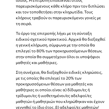
ίδιους. Η επιτροπή επιδεικνύει στους
παρευρισκόμενους κάθε κλήρο πριν τον διπλώσει
και τον τοποθετήσει στην κληρωτίδα. Τους
κλήρους τραβούν οι παρευρισκόμενοι γονείς με
τη σειρά.
Το έργο της επιτροπής λήγει με τη σύνταξη
ειδικού σχετικού πρακτικού. Αρχικά θα διεξαχθεί
η γενική κλήρωση, σύμφωνα με την οποία θα
επιλεγεί το 80% των προκηρυσσόμενων θέσεων,
στην οποία θα συμμετέχουν όλοι οι υποψήφιοι
μαθητές και μαθήτριες.
Στη συνέχεια, θα διεξαχθούν ειδικές κληρώσεις,
με τις οποίες θα επιλεγεί το 20% των
προκηρυσσόμενων θέσεων για μαθητές και
μαθήτριες οι οποίοι είναι: α) δίδυμοι/ες ή
τρίδυμοι/ες ή υιοθετημένοι/ες αδελφοί/ες
μαθητών ή μαθητριών που κληρώθηκαν και έχουν
γεννηθεί το ίδιο έτος, β) αδελφοί/ες μαθητών/