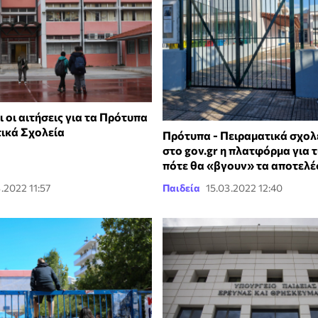
 οι αιτήσεις για τα Πρότυπα
τικά Σχολεία
Πρότυπα - Πειραματικά σχολε
στο gov.gr η πλατφόρμα για τι
πότε θα «βγουν» τα αποτελ
.2022 11:57
Παιδεία
15.03.2022 12:40