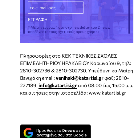
* Με την εγγραφή σας στο newsletter του Dnews,
αποδέχεστε τους σχετικούς όρους χρήσης
Πληροφορίες στο ΚΕΚ ΤΕΧΝΙΚΕΣ ΣΧΟΛΕΣ
ΕΠΙΜΕΛΗΤΗΡΙΟΥ ΗΡΑΚΛΕΙΟΥ Κορωναίου 9, τηλ:
2810-302736 & 2810-302730. Υπεύθυνη κα Μαίρη
Βενιχάκη email:
venihaki@katartisi.gr
φαξ: 2810-
227189,
info@katartisi.gr
από 08:00 έως 15:00 μ.μ.
και αιτήσεις στην ιστοσελίδα: www.katartisi.gr
Πρόσθεσε το
Dnews
στα
αγαπημένα σου στη Google