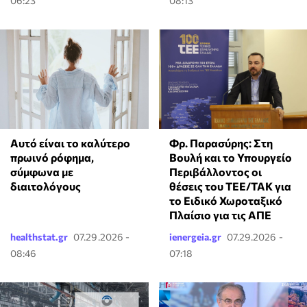
06:23
08:13
Αυτό είναι το καλύτερο
Φρ. Παρασύρης: Στη
πρωινό ρόφημα,
Βουλή και το Υπουργείο
σύμφωνα με
Περιβάλλοντος οι
διαιτολόγους
θέσεις του ΤΕΕ/ΤΑΚ για
το Ειδικό Χωροταξικό
Πλαίσιο για τις ΑΠΕ
healthstat.gr
07.29.2026 -
ienergeia.gr
07.29.2026 -
08:46
07:18