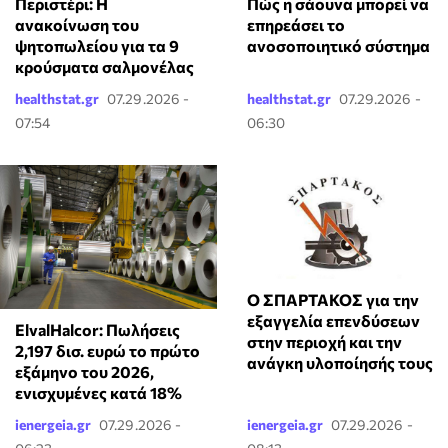
Περιστέρι: Η
Πώς η σάουνα μπορεί να
ανακοίνωση του
επηρεάσει το
ψητοπωλείου για τα 9
ανοσοποιητικό σύστημα
κρούσματα σαλμονέλας
healthstat.gr
07.29.2026 -
healthstat.gr
07.29.2026 -
07:54
06:30
Ο ΣΠΑΡΤΑΚΟΣ για την
εξαγγελία επενδύσεων
ElvalHalcor: Πωλήσεις
στην περιοχή και την
2,197 δισ. ευρώ το πρώτο
ανάγκη υλοποίησής τους
εξάμηνο του 2026,
ενισχυμένες κατά 18%
ienergeia.gr
07.29.2026 -
ienergeia.gr
07.29.2026 -