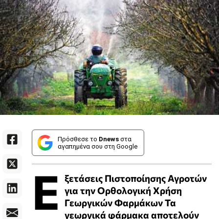
Πρόσθεσε το
Dnews
στα
αγαπημένα σου στη Google
Ε
ξετάσεις Πιστοποίησης Αγροτών
για την Ορθολογική Χρήση
Γεωργικών Φαρμάκων Τα
γεωργικά φάρμακα αποτελούν