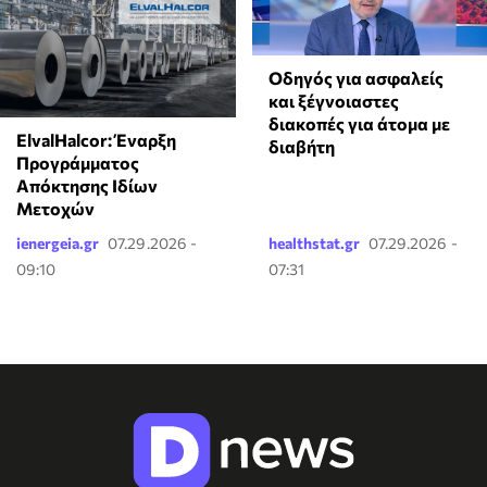
Οδηγός για ασφαλείς
και ξέγνοιαστες
διακοπές για άτομα με
ElvalHalcor: Έναρξη
διαβήτη
Προγράμματος
Απόκτησης Ιδίων
Μετοχών
ienergeia.gr
07.29.2026 -
healthstat.gr
07.29.2026 -
09:10
07:31