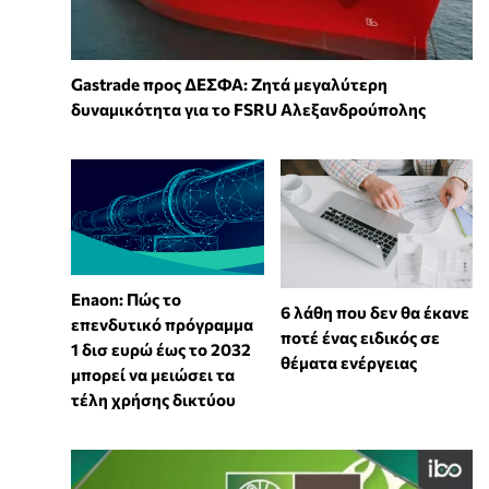
Gastrade προς ΔΕΣΦΑ: Ζητά μεγαλύτερη
δυναμικότητα για το FSRU Αλεξανδρούπολης
Enaon: Πώς το
6 λάθη που δεν θα έκανε
επενδυτικό πρόγραμμα
ποτέ ένας ειδικός σε
1 δισ ευρώ έως το 2032
θέματα ενέργειας
μπορεί να μειώσει τα
τέλη χρήσης δικτύου