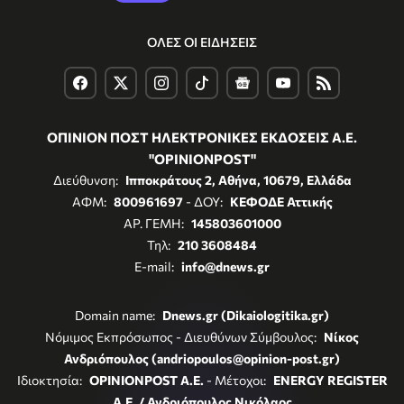
ΟΛΕΣ ΟΙ ΕΙΔΗΣΕΙΣ
ΟΠΙΝΙΟΝ ΠΟΣΤ ΗΛΕΚΤΡΟΝΙΚΕΣ ΕΚΔΟΣΕΙΣ Α.Ε.
"OPINIONPOST"
Διεύθυνση:
Ιπποκράτους 2, Αθήνα, 10679, Ελλάδα
ΑΦΜ:
800961697
- ΔΟΥ:
ΚΕΦΟΔΕ Αττικής
ΑΡ. ΓΕΜΗ:
145803601000
Τηλ:
210 3608484
E-mail:
info@dnews.gr
Domain name:
Dnews.gr (Dikaiologitika.gr)
Νόμιμος Εκπρόσωπος - Διευθύνων Σύμβουλος:
Νίκος
Ανδριόπουλος (andriopoulos@opinion-post.gr)
Ιδιοκτησία:
OPINIONPOST A.E.
- Μέτοχοι:
ENERGY REGISTER
Α.Ε. / Ανδριόπουλος Νικόλαος