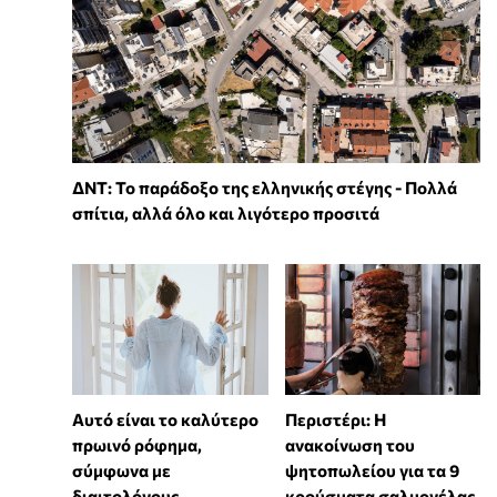
ΔΝΤ: Το παράδοξο της ελληνικής στέγης - Πολλά
σπίτια, αλλά όλο και λιγότερο προσιτά
Αυτό είναι το καλύτερο
Περιστέρι: Η
πρωινό ρόφημα,
ανακοίνωση του
σύμφωνα με
ψητοπωλείου για τα 9
διαιτολόγους
κρούσματα σαλμονέλας