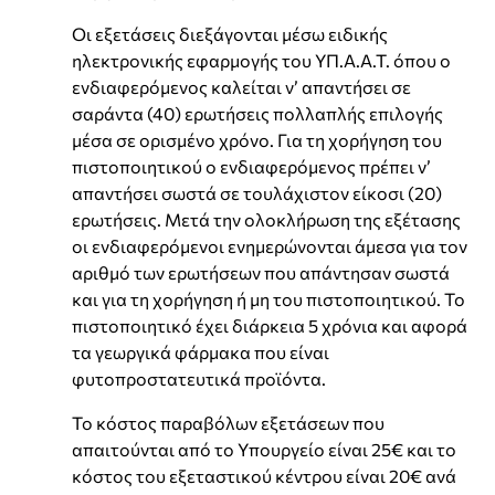
Οι εξετάσεις διεξάγονται μέσω ειδικής
ηλεκτρονικής εφαρμογής του ΥΠ.Α.Α.Τ. όπου ο
ενδιαφερόμενος καλείται ν’ απαντήσει σε
σαράντα (40) ερωτήσεις πολλαπλής επιλογής
μέσα σε ορισμένο χρόνο. Για τη χορήγηση του
πιστοποιητικού ο ενδιαφερόμενος πρέπει ν’
απαντήσει σωστά σε τουλάχιστον είκοσι (20)
ερωτήσεις. Μετά την ολοκλήρωση της εξέτασης
οι ενδιαφερόμενοι ενημερώνονται άμεσα για τον
αριθμό των ερωτήσεων που απάντησαν σωστά
και για τη χορήγηση ή μη του πιστοποιητικού. Το
πιστοποιητικό έχει διάρκεια 5 χρόνια και αφορά
τα γεωργικά φάρμακα που είναι
φυτοπροστατευτικά προϊόντα.
Το κόστος παραβόλων εξετάσεων που
απαιτούνται από το Υπουργείο είναι 25€ και το
κόστος του εξεταστικού κέντρου είναι 20€ ανά