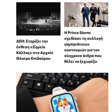
Η Prince Stores
σχεδίασε τη συλλογή
ΔΕΗ: Στηρίζει την
γαμπριάτικων
έκθεση «Σημείο
κοστουμιών για τον
Κάλλας» στο Αρχαίο
σύγχρονο άνδρα που
Θέατρο Επιδαύρου
θέλει να ξεχωρίζει