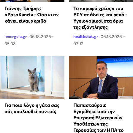
Το «κρυφό χρέος» του
Γιάννης Τριήρης:
ΕΣΥ σε άδειες και ρεπό -
«PosoKanei» - Όσο κι αν
Υγειονομικοί στα όρια
κάνει, είναι ακριβό
της εξάντλησης
ienergeia.gr
06.18.2026 -
healthstat.gr
06.18.2026 -
05:08
03:12
Για ποιο λόγο η γάτα σας
Παπασταύρου:
σάς ακολουθεί παντού;
Εγκρίθηκε από την
Επιτροπή Εξωτερικών
Υποθέσεων της
Γερουσίας των ΗΠΑ το