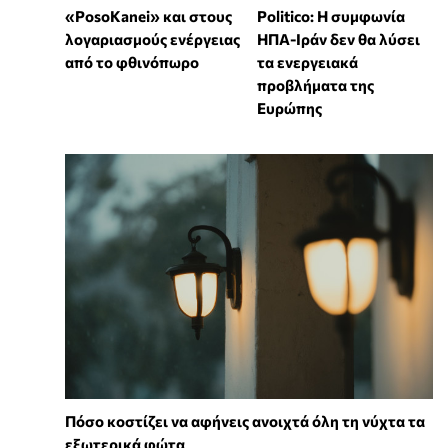
«PosoKanei» και στους
Politico: Η συμφωνία
λογαριασμούς ενέργειας
ΗΠΑ-Ιράν δεν θα λύσει
από το φθινόπωρο
τα ενεργειακά
προβλήματα της
Ευρώπης
Πόσο κοστίζει να αφήνεις ανοιχτά όλη τη νύχτα τα
εξωτερικά φώτα