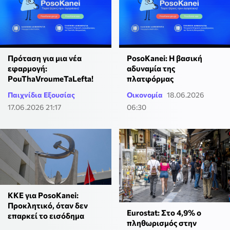
Πρόταση για μια νέα
PosoKanei: Η βασική
εφαρμογή:
αδυναμία της
PouThaVroumeTaLefta!
πλατφόρμας
Παιχνίδια Εξουσίας
Οικονομία
18.06.2026
17.06.2026 21:17
06:30
ΚΚΕ για PosoKanei:
Προκλητικό, όταν δεν
Eurostat: Στο 4,9% ο
επαρκεί το εισόδημα
πληθωρισμός στην