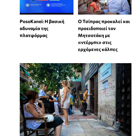
PosoKanei: Η βασική
Ο Τσίπρας προκαλεί και
αδυναμία της
προειδοποιεί τον
πλατφόρμας
Μητσοτάκη με
«ντέρμπι» στις
ερχόμενες κάλπες