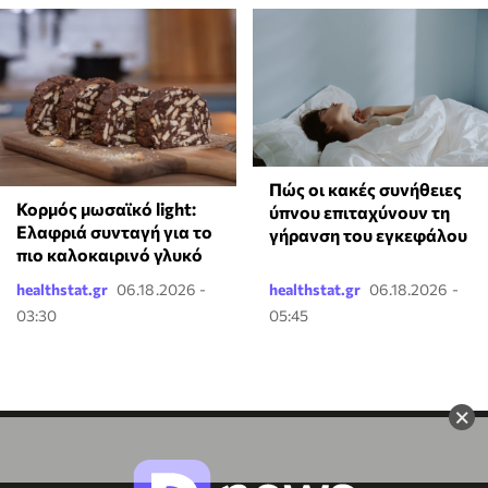
Πώς οι κακές συνήθειες
Κορμός μωσαϊκό light:
ύπνου επιταχύνουν τη
Ελαφριά συνταγή για το
γήρανση του εγκεφάλου
πιο καλοκαιρινό γλυκό
healthstat.gr
06.18.2026 -
healthstat.gr
06.18.2026 -
03:30
05:45
×