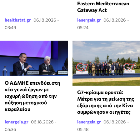
Eastern Mediterranean
Gateway Act
healthstat.gr
06.18.2026 -
ienergeia.gr
06.18.2026 -
03:49
05:24
Ο ΑΔΜΗΕ επενδύει στη
νέα γενιά έργων με
G7-κρίσιμα ορυκτά:
ισχυρή ώθηση από την
Μέτρα για τη μείωση της
αύξηση μετοχικού
εξάρτησης από την Κίνα
κεφαλαίου
συμφώνησαν οι ηγέτες
ienergeia.gr
06.18.2026 -
ienergeia.gr
06.18.2026 -
05:36
05:48