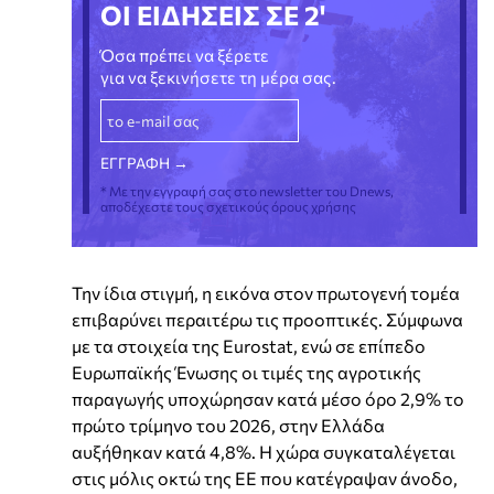
ΟΙ ΕΙΔΗΣΕΙΣ ΣΕ 2'
Όσα πρέπει να ξέρετε
για να ξεκινήσετε τη μέρα σας.
* Με την εγγραφή σας στο newsletter του Dnews,
αποδέχεστε τους σχετικούς όρους χρήσης
Την ίδια στιγμή, η εικόνα στον πρωτογενή τομέα
επιβαρύνει περαιτέρω τις προοπτικές. Σύμφωνα
με τα στοιχεία της Eurostat, ενώ σε επίπεδο
Ευρωπαϊκής Ένωσης οι τιμές της αγροτικής
παραγωγής υποχώρησαν κατά μέσο όρο 2,9% το
πρώτο τρίμηνο του 2026, στην Ελλάδα
αυξήθηκαν κατά 4,8%. Η χώρα συγκαταλέγεται
στις μόλις οκτώ της ΕΕ που κατέγραψαν άνοδο,