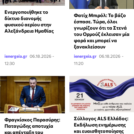
Ενεργοποιήθηκε το
Φατίχ Μπιρόλ: Το βάζο
δίκτυο διανομής
έσπασε. Τώρα, όλοι
φυσικού αερίου στην
γνωρίζουν ότι τα Στενά
Αλεξάνδρεια Ημαθίας
του Ορμούζ έκλεισαν μία
φορά και μπορεί να
ξανακλείσουν
ienergeia.gr
06.18.2026 -
ienergeia.gr
06.18.2026 -
12:30
11:20
Σύλλογος ALS Ελλάδος:
Φραγκίσκος Παρασύρης:
Εκδήλωση ενημέρωσης
Παταγώδης αποτυχία
και ευαισθητοποίησης
και απένταξη του