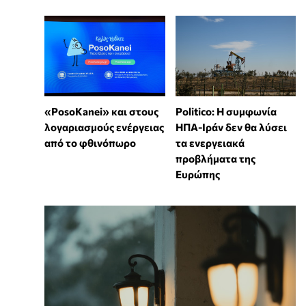
«PosoKanei» και στους
Politico: Η συμφωνία
λογαριασμούς ενέργειας
ΗΠΑ-Ιράν δεν θα λύσει
από το φθινόπωρο
τα ενεργειακά
προβλήματα της
Ευρώπης