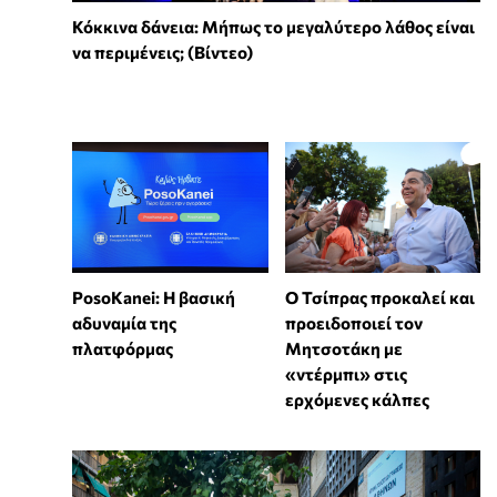
Κόκκινα δάνεια: Μήπως το μεγαλύτερο λάθος είναι
να περιμένεις; (Βίντεο)
PosoKanei: Η βασική
Ο Τσίπρας προκαλεί και
αδυναμία της
προειδοποιεί τον
πλατφόρμας
Μητσοτάκη με
«ντέρμπι» στις
ερχόμενες κάλπες