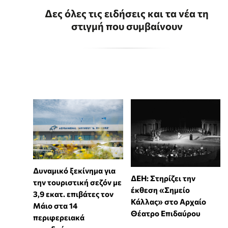
Δες όλες τις ειδήσεις και τα νέα τη
στιγμή που συμβαίνουν
Δυναμικό ξεκίνημα για
ΔΕΗ: Στηρίζει την
την τουριστική σεζόν με
έκθεση «Σημείο
3,9 εκατ. επιβάτες τον
Κάλλας» στο Αρχαίο
Μάιο στα 14
Θέατρο Επιδαύρου
περιφερειακά