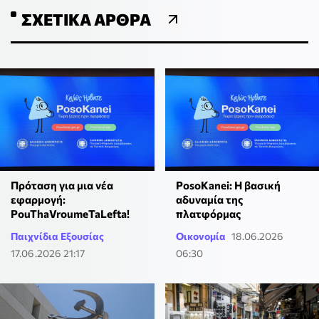
ΣΧΕΤΙΚΆ ΆΡΘΡΑ
Πρόταση για μια νέα
PosoKanei: Η βασική
εφαρμογή:
αδυναμία της
PouThaVroumeTaLefta!
πλατφόρμας
Παιχνίδια Εξουσίας
Οικονομία
18.06.2026
17.06.2026 21:17
06:30