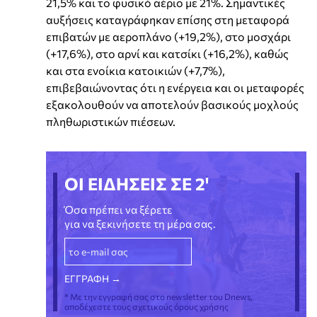
21,5% και το φυσικό αέριο με 21%. Σημαντικές
αυξήσεις καταγράφηκαν επίσης στη μεταφορά
επιβατών με αεροπλάνο (+19,2%), στο μοσχάρι
(+17,6%), στο αρνί και κατσίκι (+16,2%), καθώς
και στα ενοίκια κατοικιών (+7,7%),
επιβεβαιώνοντας ότι η ενέργεια και οι μεταφορές
εξακολουθούν να αποτελούν βασικούς μοχλούς
πληθωριστικών πιέσεων.
ΟΙ ΕΙΔΗΣΕΙΣ ΣΕ 2'
Όσα πρέπει να ξέρετε
για να ξεκινήσετε τη μέρα σας.
* Με την εγγραφή σας στο newsletter του Dnews,
αποδέχεστε τους σχετικούς όρους χρήσης