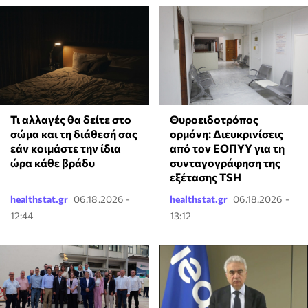
Τι αλλαγές θα δείτε στο
Θυροειδοτρόπος
σώμα και τη διάθεσή σας
ορμόνη: Διευκρινίσεις
εάν κοιμάστε την ίδια
από τον ΕΟΠΥΥ για τη
ώρα κάθε βράδυ
συνταγογράφηση της
εξέτασης TSH
healthstat.gr
06.18.2026 -
healthstat.gr
06.18.2026 -
12:44
13:12