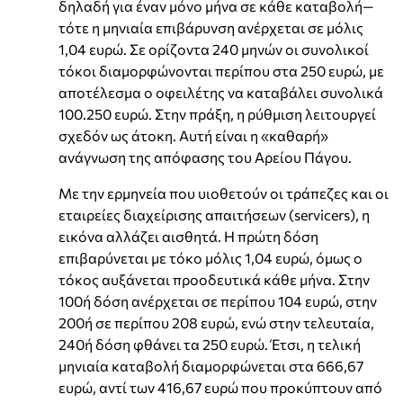
δηλαδή για έναν μόνο μήνα σε κάθε καταβολή—
τότε η μηνιαία επιβάρυνση ανέρχεται σε μόλις
1,04 ευρώ. Σε ορίζοντα 240 μηνών οι συνολικοί
τόκοι διαμορφώνονται περίπου στα 250 ευρώ, με
αποτέλεσμα ο οφειλέτης να καταβάλει συνολικά
100.250 ευρώ. Στην πράξη, η ρύθμιση λειτουργεί
σχεδόν ως άτοκη. Αυτή είναι η «καθαρή»
ανάγνωση της απόφασης του Αρείου Πάγου.
Με την ερμηνεία που υιοθετούν οι τράπεζες και οι
εταιρείες διαχείρισης απαιτήσεων (servicers), η
εικόνα αλλάζει αισθητά. Η πρώτη δόση
επιβαρύνεται με τόκο μόλις 1,04 ευρώ, όμως ο
τόκος αυξάνεται προοδευτικά κάθε μήνα. Στην
100ή δόση ανέρχεται σε περίπου 104 ευρώ, στην
200ή σε περίπου 208 ευρώ, ενώ στην τελευταία,
240ή δόση φθάνει τα 250 ευρώ. Έτσι, η τελική
μηνιαία καταβολή διαμορφώνεται στα 666,67
ευρώ, αντί των 416,67 ευρώ που προκύπτουν από