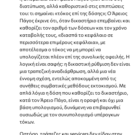
διατύπωση, αλλά καθοριστικό στις επιπτώσεις
του: τι σημαίνει «τόκος επί της δόσης»; Ο Άρειος
Πάγος έκρινε ότι, όταν δικαστήριο επεμβαίνει και
καθορίζει τον αριθμό των δόσεων και τον χρόνο
καταβολής τους, «διασπά το κεφάλαιο σε
περισσότερα επιμέρους κεφάλαια», με
αποτέλεσμα ο τόκος να μη μπορεί να
υπολογίζεται πλέον επί της συνολικής οφειλής. Η
λογική είναι σαφής: η δικαστική ρύθμιση δεν είναι
μια τραπεζική αναδιάρθρωση, αλλά μια νέα
έννομη σχέση, εντελώς αποκομμένη από τις
συνήθεις συμβατικές μεθόδους εκτοκισμού. Με
απλά λόγια η δόση που καθορίζει το δικαστήριο,
κατά τον Άρειο Πάγο, είναι η οροφή και όχι μια
βάση υπολογισμού, δυνάμενη να επιβαρυνθεί
ουσιωδώς με τον συνυπολογισμό υπέρογκων
τόκων.
Ωστόσο, τράπεζες και servicers δεν είδαν στην