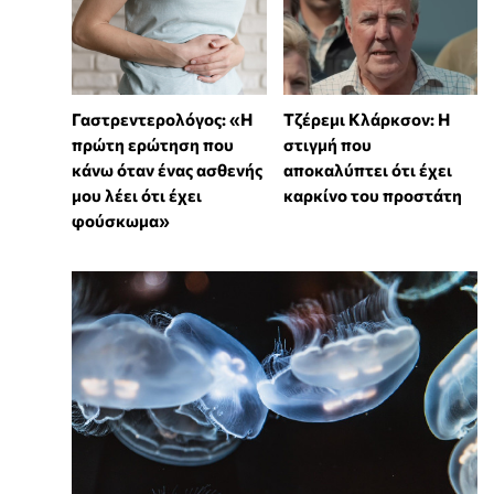
Γαστρεντερολόγος: «Η
Τζέρεμι Κλάρκσον: Η
πρώτη ερώτηση που
στιγμή που
κάνω όταν ένας ασθενής
αποκαλύπτει ότι έχει
μου λέει ότι έχει
καρκίνο του προστάτη
φούσκωμα»