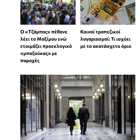
Ο «Τζάμπας» πέθανε
Κοινοί τραπεζικοί
λέει το Μαξίμου ενώ
λογαριασμοί: Τι ισχύει
ετοιμάζει προεκλογικό
με το ακατάσχετο όριο
«μπαζούκας» με
παροχές