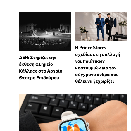
Η Prince Stores
σχεδίασε τη συλλογή
ΔΕΗ: Στηρίζει την
γαμπριάτικων
έκθεση «Σημείο
κοστουμιών για τον
Κάλλας» στο Αρχαίο
σύγχρονο άνδρα που
Θέατρο Επιδαύρου
θέλει να ξεχωρίζει