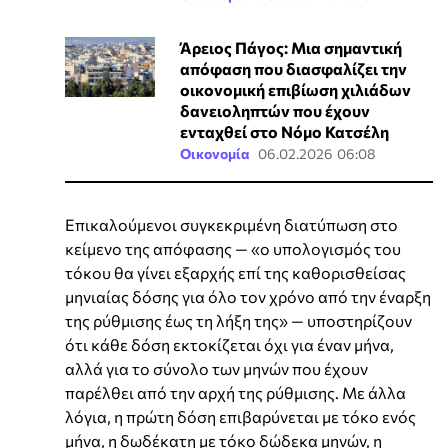
Άρειος Πάγος: Μια σημαντική
απόφαση που διασφαλίζει την
οικονομική επιβίωση χιλιάδων
δανειοληπτών που έχουν
ενταχθεί στο Νόμο Κατσέλη
Οικονομία
06.02.2026 06:08
Επικαλούμενοι συγκεκριμένη διατύπωση στο
κείμενο της απόφασης — «ο υπολογισμός του
τόκου θα γίνει εξαρχής επί της καθορισθείσας
μηνιαίας δόσης για όλο τον χρόνο από την έναρξη
της ρύθμισης έως τη λήξη της» — υποστηρίζουν
ότι κάθε δόση εκτοκίζεται όχι για έναν μήνα,
αλλά για το σύνολο των μηνών που έχουν
παρέλθει από την αρχή της ρύθμισης. Με άλλα
λόγια, η πρώτη δόση επιβαρύνεται με τόκο ενός
μήνα, η δωδέκατη με τόκο δώδεκα μηνών, η