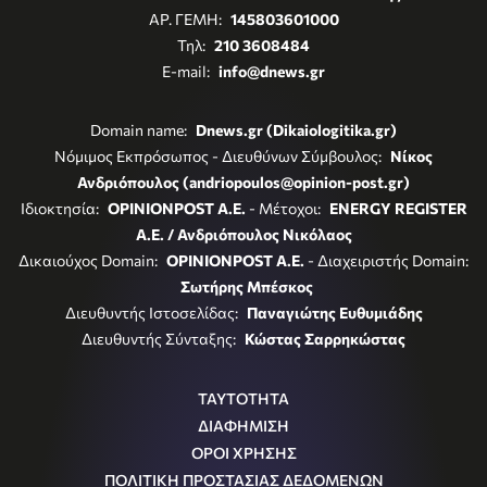
ΑΡ. ΓΕΜΗ:
145803601000
Τηλ:
210 3608484
E-mail:
info@dnews.gr
Domain name:
Dnews.gr (Dikaiologitika.gr)
Νόμιμος Εκπρόσωπος - Διευθύνων Σύμβουλος:
Νίκος
Ανδριόπουλος (andriopoulos@opinion-post.gr)
Ιδιοκτησία:
OPINIONPOST A.E.
- Μέτοχοι:
ENERGY REGISTER
Α.Ε. / Ανδριόπουλος Νικόλαος
Δικαιούχος Domain:
OPINIONPOST A.E.
- Διαχειριστής Domain:
Σωτήρης Μπέσκος
Διευθυντής Ιστοσελίδας:
Παναγιώτης Ευθυμιάδης
Διευθυντής Σύνταξης:
Κώστας Σαρρηκώστας
ΤΑΥΤΟΤΗΤΑ
ΔΙΑΦΗΜΙΣΗ
ΟΡΟΙ ΧΡΗΣΗΣ
ΠΟΛΙΤΙΚΗ ΠΡΟΣΤΑΣΙΑΣ ΔΕΔΟΜΕΝΩΝ