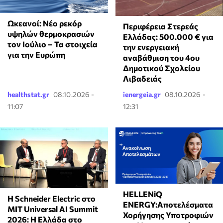
Ωκεανοί: Νέο ρεκόρ
Περιφέρεια Στερεάς
υψηλών θερμοκρασιών
Ελλάδας: 500.000 € για
τον Ιούλιο – Τα στοιχεία
την ενεργειακή
για την Ευρώπη
αναβάθμιση του 4ου
Δημοτικού Σχολείου
Λιβαδειάς
healthstat.gr
08.10.2026 -
ienergeia.gr
08.10.2026 -
11:07
12:31
HELLENiQ
Η Schneider Electric στο
ENERGY:Αποτελέσματα
MIT Universal AI Summit
Χορήγησης Υποτροφιών
2026: Η Ελλάδα στο