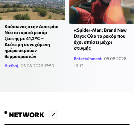
Καύσωνας στην Αυστρία:
«Spider-Man: Brand New
Νέο ιστορικό ρεκόρ
Day»: Όλα τα ρεκόρ που
ζέστης με 41,2°C –
έχει σπάσει μέχρι
Δεύτερη συνεχόμενη
στιγμής
ημέρα ακραίων
θερμοκρασιών
Entertainment
05.08.2026
Διεθνή
05.08.2026 17:50
16:12
NETWORK