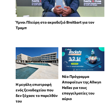
Ύμνοι Πλεύρη στο ακροδεξιό Breitbart για τον
Τραμπ
Νέο Πρόγραμμα
Αποφοίτων της Allwyn
Η μεγάλη επιστροφή
Hellas για τους
ενός ξενοδοχείου που
επαγγελματίες του
δεν ξέχασε το παρελθόν
αύριο
του