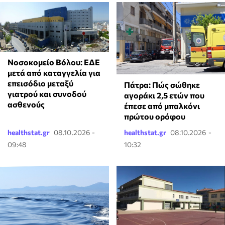
Νοσοκομείο Βόλου: ΕΔΕ
μετά από καταγγελία για
επεισόδιο μεταξύ
Πάτρα: Πώς σώθηκε
γιατρού και συνοδού
αγοράκι 2,5 ετών που
ασθενούς
έπεσε από μπαλκόνι
πρώτου ορόφου
healthstat.gr
08.10.2026 -
healthstat.gr
08.10.2026 -
09:48
10:32