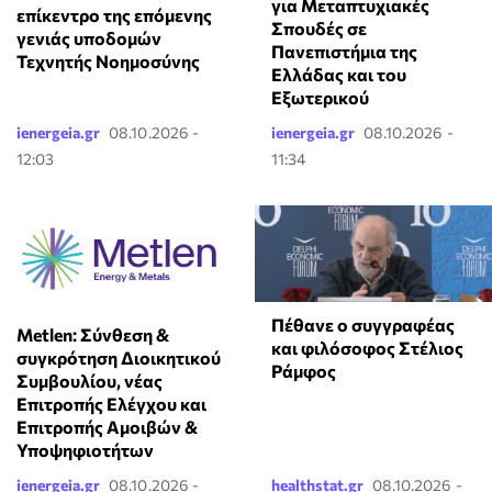
για Μεταπτυχιακές
επίκεντρο της επόμενης
Σπουδές σε
γενιάς υποδομών
Πανεπιστήμια της
Τεχνητής Νοημοσύνης
Ελλάδας και του
Εξωτερικού
ienergeia.gr
08.10.2026 -
ienergeia.gr
08.10.2026 -
12:03
11:34
Πέθανε ο συγγραφέας
Metlen: Σύνθεση &
και φιλόσοφος Στέλιος
συγκρότηση Διοικητικού
Ράμφος
Συμβουλίου, νέας
Επιτροπής Ελέγχου και
Επιτροπής Αμοιβών &
Υποψηφιοτήτων
ienergeia.gr
08.10.2026 -
healthstat.gr
08.10.2026 -