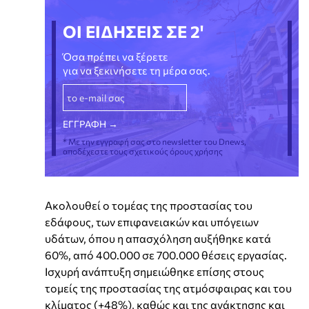
ΟΙ ΕΙΔΗΣΕΙΣ ΣΕ 2'
Όσα πρέπει να ξέρετε
για να ξεκινήσετε τη μέρα σας.
* Με την εγγραφή σας στο newsletter του Dnews,
αποδέχεστε τους σχετικούς όρους χρήσης
Ακολουθεί ο τομέας της προστασίας του
εδάφους, των επιφανειακών και υπόγειων
υδάτων, όπου η απασχόληση αυξήθηκε κατά
60%, από 400.000 σε 700.000 θέσεις εργασίας.
Ισχυρή ανάπτυξη σημειώθηκε επίσης στους
τομείς της προστασίας της ατμόσφαιρας και του
κλίματος (+48%), καθώς και της ανάκτησης και