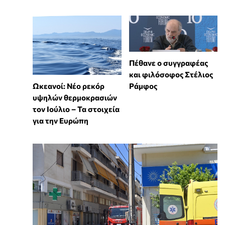
Πέθανε ο συγγραφέας
και φιλόσοφος Στέλιος
Ωκεανοί: Νέο ρεκόρ
Ράμφος
υψηλών θερμοκρασιών
τον Ιούλιο – Τα στοιχεία
για την Ευρώπη