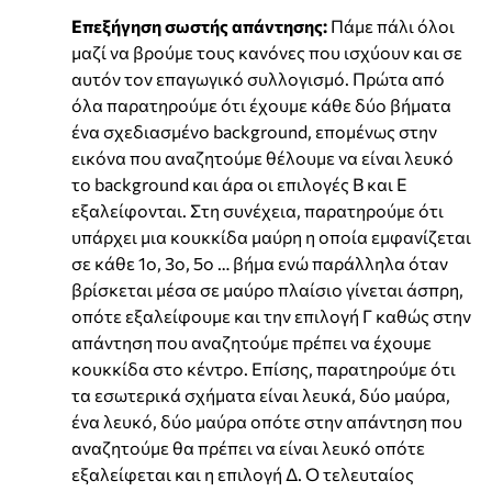
Επεξήγηση σωστής απάντησης:
Πάμε πάλι όλοι
μαζί να βρούμε τους κανόνες που ισχύουν και σε
αυτόν τον επαγωγικό συλλογισμό. Πρώτα από
όλα παρατηρούμε ότι έχουμε κάθε δύο βήματα
ένα σχεδιασμένο background, επομένως στην
εικόνα που αναζητούμε θέλουμε να είναι λευκό
το background και άρα οι επιλογές Β και Ε
εξαλείφονται. Στη συνέχεια, παρατηρούμε ότι
υπάρχει μια κουκκίδα μαύρη η οποία εμφανίζεται
σε κάθε 1ο, 3ο, 5ο … βήμα ενώ παράλληλα όταν
βρίσκεται μέσα σε μαύρο πλαίσιο γίνεται άσπρη,
οπότε εξαλείφουμε και την επιλογή Γ καθώς στην
απάντηση που αναζητούμε πρέπει να έχουμε
κουκκίδα στο κέντρο. Επίσης, παρατηρούμε ότι
τα εσωτερικά σχήματα είναι λευκά, δύο μαύρα,
ένα λευκό, δύο μαύρα οπότε στην απάντηση που
αναζητούμε θα πρέπει να είναι λευκό οπότε
εξαλείφεται και η επιλογή Δ. Ο τελευταίος