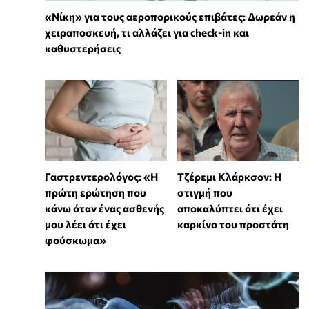
«Νίκη» για τους αεροπορικούς επιβάτες: Δωρεάν η
χειραποσκευή, τι αλλάζει για check-in και
καθυστερήσεις
Γαστρεντερολόγος: «Η
Τζέρεμι Κλάρκσον: Η
πρώτη ερώτηση που
στιγμή που
κάνω όταν ένας ασθενής
αποκαλύπτει ότι έχει
μου λέει ότι έχει
καρκίνο του προστάτη
φούσκωμα»