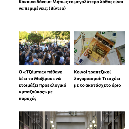
Κόκκινα δάνεια: Μήπως το μεγαλύτερο λάθος είναι
να περιμένεις; (Βίντεο)
Ο «Τζάμπας» πέθανε
Κοινοί τραπεζικοί
λέει το Μαξίμου ενώ
λογαριασμοί: Τι ισχύει
ετοιμάζει προεκλογικό
με το ακατάσχετο όριο
«μπαζούκας» με
παροχές