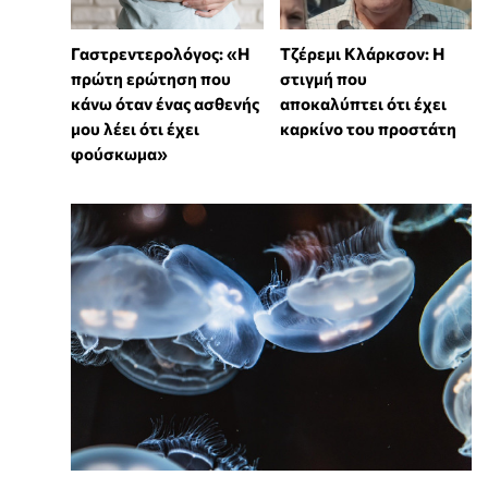
Γαστρεντερολόγος: «Η
Τζέρεμι Κλάρκσον: Η
πρώτη ερώτηση που
στιγμή που
κάνω όταν ένας ασθενής
αποκαλύπτει ότι έχει
μου λέει ότι έχει
καρκίνο του προστάτη
φούσκωμα»