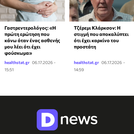
Γαστρεντερολόγος: «Η
Τζέρεμι Κλάρκσον: Η
πρώτη ερώτηση που
στιγμή που αποκαλύπτει
κάνω όταν ένας ασθενής
ότι έχει καρκίνο του
μου λέει ότι έχει
προστάτη
φούσκωμα»
healthstat.gr
06.17.2026 -
healthstat.gr
06.17.2026 -
15:51
14:59