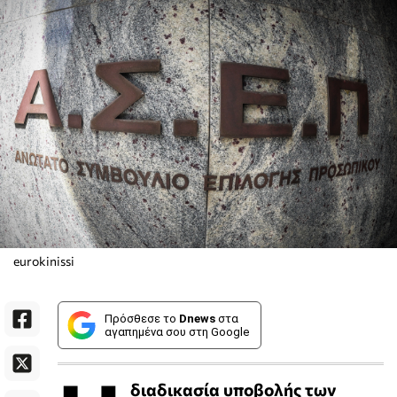
eurokinissi
Πρόσθεσε το
Dnews
στα
αγαπημένα σου στη Google
διαδικασία υποβολής των