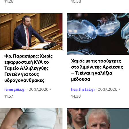
11:28
10:58
Φρ. Παρασύρης: Χωρίς
Χαμός με τις τσούχτρες
εφαρμοστική ΚΥΑ το
στο λιμάνι της Αρκίτσας
Ταμείο Αλληλεγγύης
– Τι είναι η γαλάζια
Γενεών για τους
μέδουσα
υδρογονάνθρακες
ienergeia.gr
06.17.2026 -
healthstat.gr
06.17.2026 -
11:57
14:38