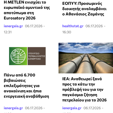
Η METLEN ενισχύει το
ΕΟΠΥΥ: Προσωρινός
ευρωπαϊκό αμυντικό της
διοικητής αναλαμβάνει
αποτύπωμα στη
ο Αθανάσιος Ζαμάνης
Eurosatory 2026
ienergeia.gr
06.17.2026 -
healthstat.gr
06.17.2026 -
12:31
16:30
Πάνω από 6.700
ΙΕΑ: Αναθεωρεί ξανά
βεβαιώσεις
προς τα κάτω την
επιλεξιμότητας για
πρόβλεψή του για την
ανακαίνιση και ήπια
παγκόσμια ζήτηση
ενεργειακή αναβάθμιση
πετρελαίου για το 2026
ienergeia.gr
06.17.2026 -
ienergeia.gr
06.17.2026 -