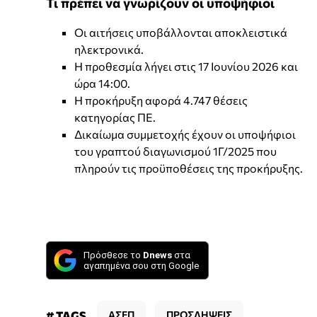
Τι πρέπει να γνωρίζουν οι υποψήφιοι
Οι αιτήσεις υποβάλλονται αποκλειστικά
ηλεκτρονικά.
Η προθεσμία λήγει στις 17 Ιουνίου 2026 και
ώρα 14:00.
Η προκήρυξη αφορά 4.747 θέσεις
κατηγορίας ΠΕ.
Δικαίωμα συμμετοχής έχουν οι υποψήφιοι
του γραπτού διαγωνισμού 1Γ/2025 που
πληρούν τις προϋποθέσεις της προκήρυξης.
Πρόσθεσε το
Dnews
στα
αγαπημένα σου στη Google
# TAGS
ΑΣΕΠ
ΠΡΟΣΛΗΨΕΙΣ