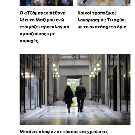
Ο «Τζάμπας» πέθανε
Κοινοί τραπεζικοί
λέει το Μαξίμου ενώ
λογαριασμοί: Τι ισχύει
ετοιμάζει προεκλογικό
με το ακατάσχετο όριο
«μπαζούκας» με
παροχές
Μπαίνει πλαφόν σε τόκους και χρεώσεις