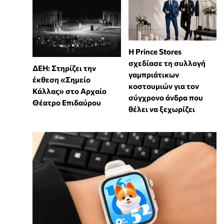
Η Prince Stores
σχεδίασε τη συλλογή
ΔΕΗ: Στηρίζει την
γαμπριάτικων
έκθεση «Σημείο
κοστουμιών για τον
Κάλλας» στο Αρχαίο
σύγχρονο άνδρα που
Θέατρο Επιδαύρου
θέλει να ξεχωρίζει