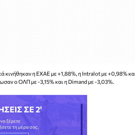
 κινήθηκαν η ΕΧΑΕ με +1,88%, η Intralot με +0,98% κα
ωσαν ο ΟΛΠ με -3,15% και η Dimand με -3,03%.
ΗΣΕΙΣ ΣΕ 2'
να ξέρετε
νήσετε τη μέρα σας.