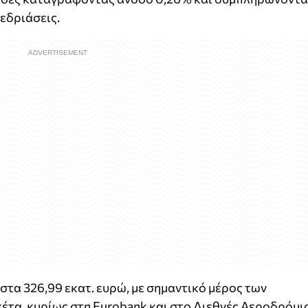
εδριάσεις.
τα 326,99 εκατ. ευρώ, με σημαντικό μέρος των
έτα, κυρίως στη Eurobank και στο Διεθνές Αεροδρόμι