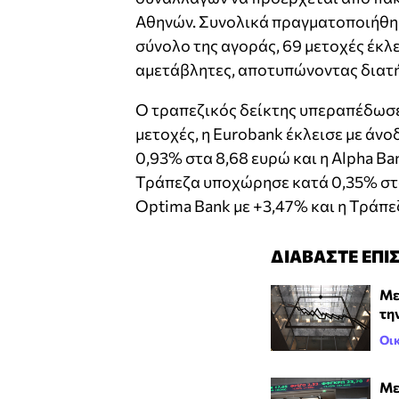
Αθηνών. Συνολικά πραγματοποιήθηκα
σύνολο της αγοράς, 69 μετοχές έκλ
αμετάβλητες, αποτυπώνοντας διατή
Ο τραπεζικός δείκτης υπεραπέδωσε 
μετοχές, η Eurobank έκλεισε με άνο
0,93% στα 8,68 ευρώ και η Alpha Ba
Τράπεζα υποχώρησε κατά 0,35% στα
Optima Bank με +3,47% και η Τράπε
ΔΙΑΒΑΣΤΕ ΕΠΙ
Με
τη
Οι
Με