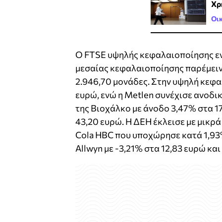
Χρ
Οι
Ο FTSE υψηλής κεφαλαιοποίησης ενι
μεσαίας κεφαλαιοποίησης παρέμειν
2.946,70 μονάδες. Στην υψηλή κεφα
ευρώ, ενώ η Metlen συνέχισε ανοδικ
της Βιοχάλκο με άνοδο 3,47% στα 1
43,20 ευρώ. Η ΔΕΗ έκλεισε με μικρά
Cola HBC που υποχώρησε κατά 1,93
Allwyn με -3,21% στα 12,83 ευρώ και