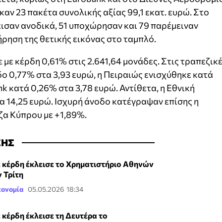
ν 23 πακέτα συνολικής αξίας 99,1 εκατ. ευρώ. Στο
εισαν ανοδικά, 51 υποχώρησαν και 79 παρέμειναν
ρηση της θετικής εικόνας στο ταμπλό.
με κέρδη 0,61% στις 2.641,64 μονάδες. Στις τραπεζικ
δο 0,77% στα 3,93 ευρώ, η Πειραιώς ενισχύθηκε κατά
nk κατά 0,26% στα 3,78 ευρώ. Αντίθετα, η Εθνική
 14,25 ευρώ. Ισχυρή άνοδο κατέγραψαν επίσης η
ζα Κύπρου με +1,89%.
ΣΗΣ
 κέρδη έκλεισε το Χρηματιστήριο Αθηνών
ν Τρίτη
κονομία
05.05.2026 18:34
 κέρδη έκλεισε τη Δευτέρα το