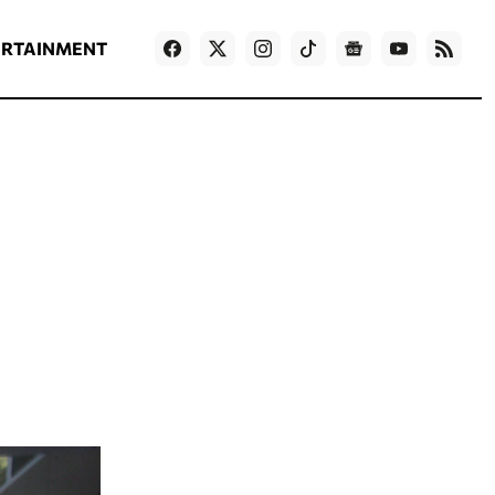
ΡΟΗ ΕΙΔΗΣΕΩΝ
T
NEWS IN ENGLISH
Games
ERTAINMENT