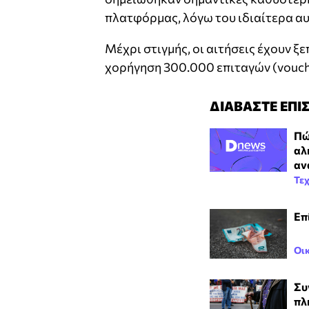
πλατφόρμας, λόγω του ιδιαίτερα α
Μέχρι στιγμής, οι αιτήσεις έχουν ξ
χορήγηση 300.000 επιταγών (vouche
ΔΙΑΒΑΣΤΕ ΕΠΙ
Πώ
αλ
αν
Τε
Επ
Οι
Συ
πλ