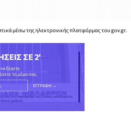
τικά μέσω της ηλεκτρονικής πλατφόρμας του gov.gr.
ΗΣΕΙΣ ΣΕ 2'
να ξέρετε
νήσετε τη μέρα σας.
φή σας στο newsletter του Dnews, αποδέχεστε
ς όρους χρήσης