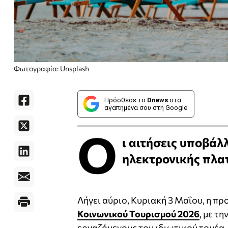
Φωτογραφία: Unsplash
Πρόσθεσε το
Dnews
στα
αγαπημένα σου στη Google
Ο
ι αιτήσεις υποβάλ
ηλεκτρονικής πλατ
Λήγει αύριο, Κυριακή 3 Μαΐου, η π
Κοινωνικού Τουρισμού 2026
, με τ
εργαζόμενους του ιδιωτικού τομέα