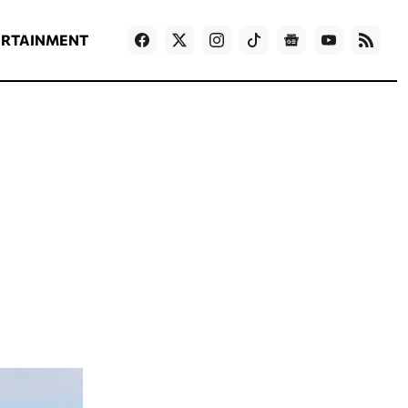
ΡΟΗ ΕΙΔΗΣΕΩΝ
T
NEWS IN ENGLISH
Games
ERTAINMENT