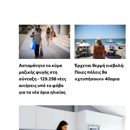
Ασταμάτητο το κύμα
Έρχεται θερμή εισβολή:
μαζικής φυγής στη
Ποιες πόλεις θα
σύνταξη - 129.298 νέες
«χτυπήσουν» 40αρια
αιτήσεις υπό το φόβο
για τα νέα όρια ηλικίας