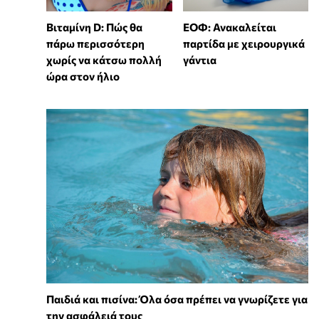
Βιταμίνη D: Πώς θα
ΕΟΦ: Ανακαλείται
πάρω περισσότερη
παρτίδα με χειρουργικά
χωρίς να κάτσω πολλή
γάντια
ώρα στον ήλιο
Παιδιά και πισίνα: Όλα όσα πρέπει να γνωρίζετε για
την ασφάλειά τους