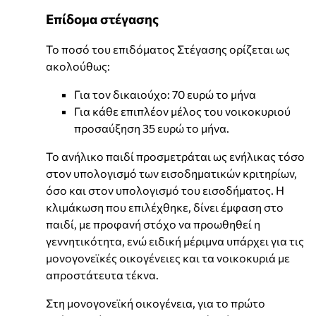
Επίδομα στέγασης
Το ποσό του επιδόματος Στέγασης ορίζεται ως
ακολούθως:
Για τον δικαιούχο: 70 ευρώ το μήνα
Για κάθε επιπλέον μέλος του νοικοκυριού
προσαύξηση 35 ευρώ το μήνα.
Το ανήλικο παιδί προσμετράται ως ενήλικας τόσο
στον υπολογισμό των εισοδηματικών κριτηρίων,
όσο και στον υπολογισμό του εισοδήματος. Η
κλιμάκωση που επιλέχθηκε, δίνει έμφαση στο
παιδί, με προφανή στόχο να προωθηθεί η
γεννητικότητα, ενώ ειδική μέριμνα υπάρχει για τις
μονογονεϊκές οικογένειες και τα νοικοκυριά με
απροστάτευτα τέκνα.
Στη μονογονεϊκή οικογένεια, για το πρώτο