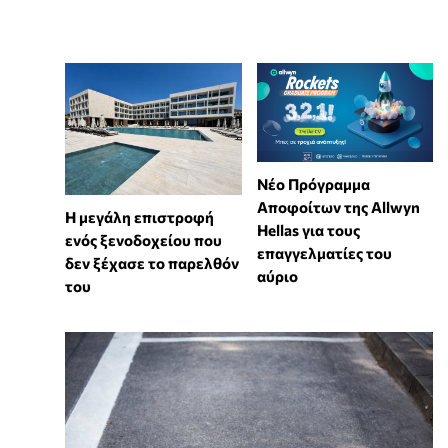
Νέο Πρόγραμμα
Αποφοίτων της Allwyn
Η μεγάλη επιστροφή
Hellas για τους
ενός ξενοδοχείου που
επαγγελματίες του
δεν ξέχασε το παρελθόν
αύριο
του