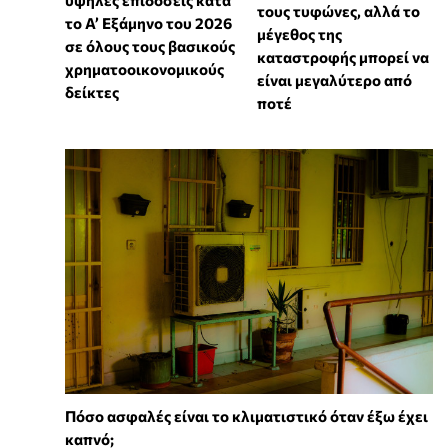
τους τυφώνες, αλλά το
το Α’ Εξάμηνο του 2026
μέγεθος της
σε όλους τους βασικούς
καταστροφής μπορεί να
χρηματοοικονομικούς
είναι μεγαλύτερο από
δείκτες
ποτέ
Πόσο ασφαλές είναι το κλιματιστικό όταν έξω έχει
καπνό;