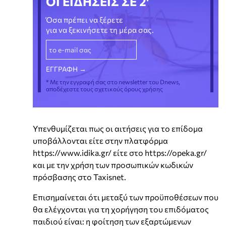
ΟΙ ΕΙΔΗΣΕΙΣ ΣΕ 2'
Όσα πρέπει να ξέρετε
για να ξεκινήσετε τη μέρα σας.
* Με την εγγραφή σας στο newsletter του Dnews,
αποδέχεστε τους σχετικούς όρους χρήσης
Υπενθυμίζεται πως οι αιτήσεις για το επίδομα
υποβάλλονται είτε στην πλατφόρμα
https://www.idika.gr/ είτε στο https://opeka.gr/
και με την χρήση των προσωπικών κωδικών
πρόσβασης στο Taxisnet.
Επισημαίνεται ότι μεταξύ των προϋποθέσεων που
θα ελέγχονται για τη χορήγηση του επιδόματος
παιδιού είναι: η φοίτηση των εξαρτώμενων