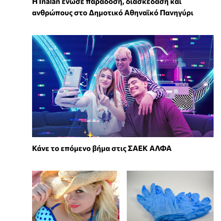
Η Inalan ένωσε παράδοση, διασκέδαση και
ανθρώπους στο Δημοτικό Αθηναϊκό Πανηγύρι
Κάνε το επόμενο βήμα στις ΣΑΕΚ ΑΛΦΑ