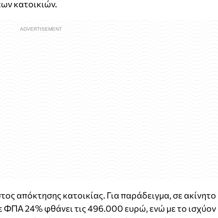
έων κατοικιών.
τος απόκτησης κατοικίας. Για παράδειγμα, σε ακίνητο
ε ΦΠΑ 24% φθάνει τις 496.000 ευρώ, ενώ με το ισχύον