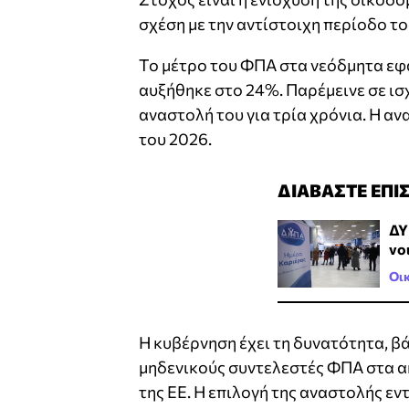
σχέση με την αντίστοιχη περίοδο το
Το μέτρο του ΦΠΑ στα νεόδμητα εφ
αυξήθηκε στο 24%. Παρέμεινε σε ισχ
αναστολή του για τρία χρόνια. Η α
του 2026.
ΔΙΑΒΑΣΤΕ ΕΠΙ
ΔΥ
vo
Οι
Η κυβέρνηση έχει τη δυνατότητα, β
μηδενικούς συντελεστές ΦΠΑ στα ακ
της ΕΕ. Η επιλογή της αναστολής ε