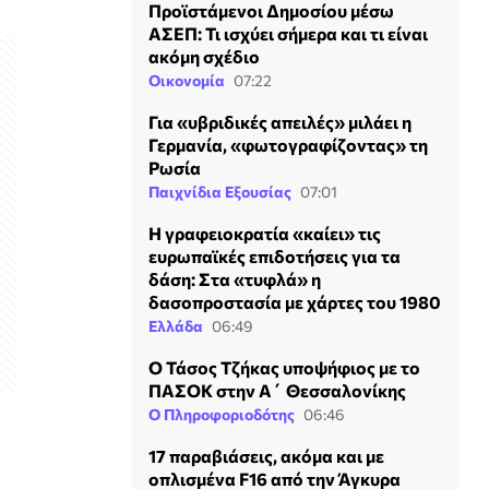
Προϊστάμενοι Δημοσίου μέσω
ΑΣΕΠ: Τι ισχύει σήμερα και τι είναι
ακόμη σχέδιο
Οικονομία
07:22
Για «υβριδικές απειλές» μιλάει η
Γερμανία, «φωτογραφίζοντας» τη
Ρωσία
Παιχνίδια Εξουσίας
07:01
H γραφειοκρατία «καίει» τις
ευρωπαϊκές επιδοτήσεις για τα
δάση: Στα «τυφλά» η
δασοπροστασία με χάρτες του 1980
Ελλάδα
06:49
Ο Τάσος Τζήκας υποψήφιος με το
ΠΑΣΟΚ στην Α΄ Θεσσαλονίκης
Ο Πληροφοριοδότης
06:46
17 παραβιάσεις, ακόμα και με
οπλισμένα F16 από την Άγκυρα