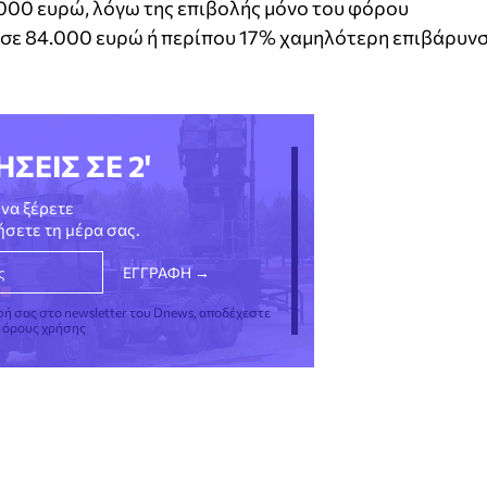
000 ευρώ, λόγω της επιβολής μόνο του φόρου
 σε 84.000 ευρώ ή περίπου 17% χαμηλότερη επιβάρυν
ΗΣΕΙΣ ΣΕ 2'
να ξέρετε
νήσετε τη μέρα σας.
φή σας στο newsletter του Dnews, αποδέχεστε
ς όρους χρήσης