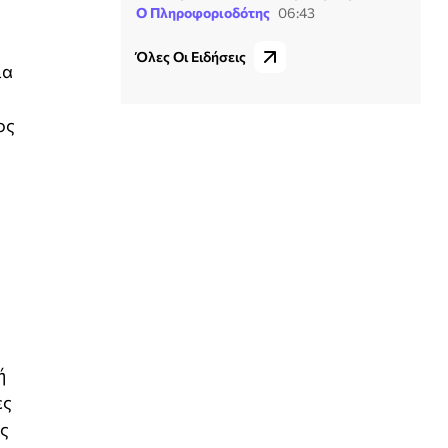
Ο Πληροφοριοδότης
06:43
Όλες Οι Ειδήσεις
ια
ος
ή
ες
άς