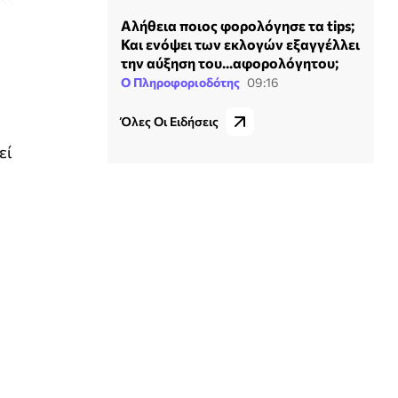
Αλήθεια ποιος φορολόγησε τα tips;
Και ενόψει των εκλογών εξαγγέλλει
την αύξηση του...αφορολόγητου;
Ο Πληροφοριοδότης
09:16
Όλες Οι Ειδήσεις
εί