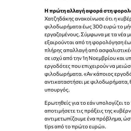
Η πρώτη αλλαγή αφορά στη φορολ
Χατζηδάκης ανακοίνωσε ότι η κυβέρ
φιλοδωρήματα έως 300 ευρώ το μήν
εργαζομένους. Σύμφωνα με τα νέα 
εξαιρούνται από τη φορολόγηση έως
πλήρης απαλλαγή από ασφαλιστικές 
σε ισχύ από την 1η Νοεμβρίου και υ
εργοδότες που επιχειρούν να μειώσ
φιλοδωρήματα. «Αν κάποιος εργοδό
αντικαταστήσει με φιλοδωρήματα, 
υπουργός.
Ερωτηθείς για το εάν υπολογίζει το
αποτιμήσετε τις πράξεις της κυβέρν
αντιμετωπίζουμε ένα πρόβλημα, ώσ
tips από το πρώτο ευρώ».