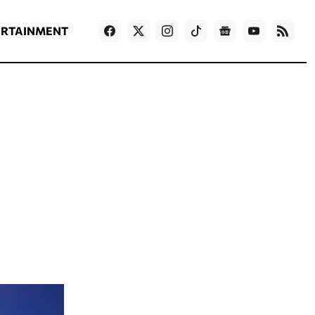
ΡΟΗ ΕΙΔΗΣΕΩΝ
T
NEWS IN ENGLISH
Games
ERTAINMENT