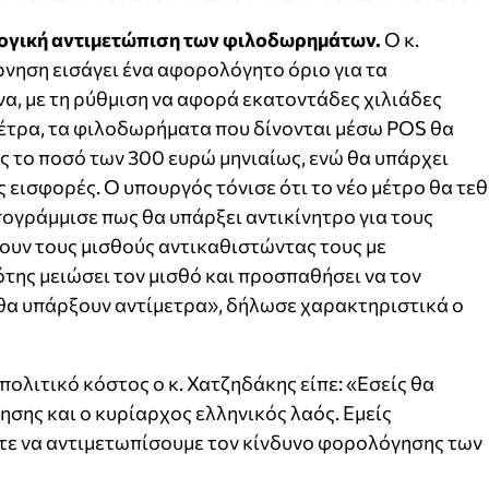
ογική αντιμετώπιση των φιλοδωρημάτων.
Ο κ.
νηση εισάγει ένα αφορολόγητο όριο για τα
α, με τη ρύθμιση να αφορά εκατοντάδες χιλιάδες
μέτρα, τα φιλοδωρήματα που δίνονται μέσω POS θα
 το ποσό των 300 ευρώ μηνιαίως, ενώ θα υπάρχει
εισφορές. Ο υπουργός τόνισε ότι το νέο μέτρο θα τεθ
πογράμμισε πως θα υπάρξει αντικίνητρο για τους
ουν τους μισθούς αντικαθιστώντας τους με
της μειώσει τον μισθό και προσπαθήσει να τον
θα υπάρξουν αντίμετρα», δήλωσε χαρακτηριστικά ο
 πολιτικό κόστος ο κ. Χατζηδάκης είπε: «Εσείς θα
ησης και ο κυρίαρχος ελληνικός λαός. Εμείς
τε να αντιμετωπίσουμε τον κίνδυνο φορολόγησης των