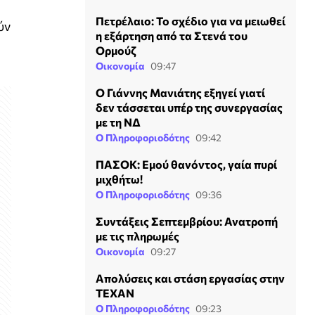
Πετρέλαιο: Το σχέδιο για να μειωθεί
ύν
η εξάρτηση από τα Στενά του
Ορμούζ
Οικονομία
09:47
Ο Γιάννης Μανιάτης εξηγεί γιατί
δεν τάσσεται υπέρ της συνεργασίας
με τη ΝΔ
Ο Πληροφοριοδότης
09:42
ΠΑΣΟΚ: Εμού θανόντος, γαία πυρί
μιχθήτω!
Ο Πληροφοριοδότης
09:36
Συντάξεις Σεπτεμβρίου: Ανατροπή
με τις πληρωμές
Οικονομία
09:27
Απολύσεις και στάση εργασίας στην
ΤΕΧΑΝ
Ο Πληροφοριοδότης
09:23