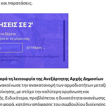
και παρατάσεις.
ΗΣΕΙΣ ΣΕ 2'
να ξέρετε
νήσετε τη μέρα σας.
φή σας στο newsletter του Dnews, αποδέχεστε
ς όρους χρήσης
φορά τη λειτουργία της Ανεξάρτητης Αρχής Δημοσίων
ανακοίνωσε την ανακατανομή των αρμοδιοτήτων μεταξ
ιοίκησης, με στόχο την καλύτερη οργάνωση και
ής. Ειδικότερα, προβλέπεται η δυνατότητα ανανέωσης
ερη φορά, κατόπιν απόφασης του συμβουλίου διοίκησης