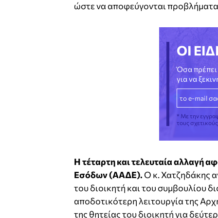
ώστε να αποφεύγονται προβλήματα 
ΟΙ ΕΙΔ
Όσα πρέπει 
για να ξεκι
* Με την εγγρα
τους σχετικού
Η τέταρτη και τελευταία αλλαγή α
Εσόδων (ΑΑΔΕ).
Ο κ. Χατζηδάκης 
του διοικητή και του συμβουλίου δ
αποδοτικότερη λειτουργία της Αρχ
της θητείας του διοικητή για δεύτ